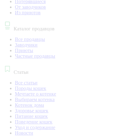
Потерявшиеся
От заводчиков
Из приютов
Каталог продавцов
Все продавцы
Заводчики
Приюты
Частные продавцы
Статьи
Все статьи
Породы кошек
Мечтаете о котенке
Выбираем котенка
Котенок дома
Здоровье кошек
Питание кошек
Поведение кошек
Уход и содержание
Новости