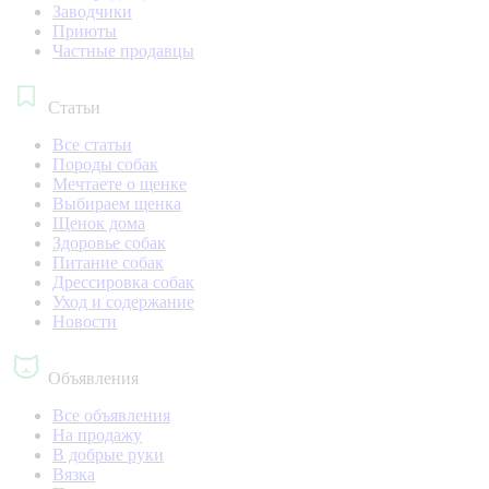
Заводчики
Приюты
Частные продавцы
Статьи
Все статьи
Породы собак
Мечтаете о щенке
Выбираем щенка
Щенок дома
Здоровье собак
Питание собак
Дрессировка собак
Уход и содержание
Новости
Объявления
Все объявления
На продажу
В добрые руки
Вязка