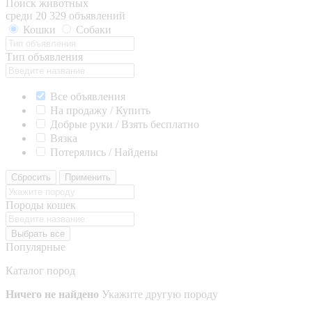
Поиск животных
среди 20 329 объявлений
Кошки
Собаки
Тип объявления
Все объявления
На продажу / Купить
Добрые руки / Взять бесплатно
Вязка
Потерялись / Найдены
Сбросить
Применить
Породы кошек
Выбрать все
Популярные
Каталог пород
Ничего не найдено
Укажите другую породу