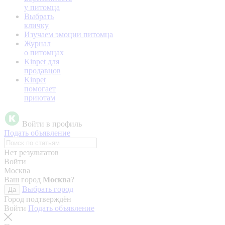
у питомца
Выбрать
кличку
Изучаем эмоции питомца
Журнал
о питомцах
Kinpet для
продавцов
Kinpet
помогает
приютам
Войти в профиль
Подать объявление
Нет результатов
Войти
Москва
Ваш город
Москва
?
Выбрать город
Да
Город подтверждён
Войти
Подать объявление