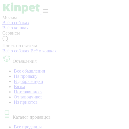
Москва
Всё о собаках
Всё о кошках
Сервисы
Поиск по статьям
Всё о собаках
Всё о кошках
Объявления
Все объявления
На продажу
В добрые руки
Вязка
Потерявшиеся
От заводчиков
Из приютов
Каталог продавцов
Все продавцы