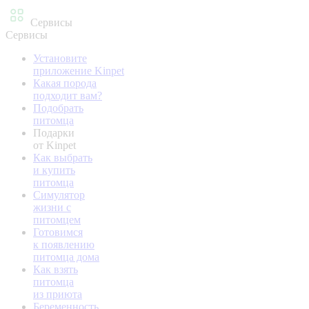
Сервисы
Сервисы
Установите
приложение Kinpet
Какая порода
подходит вам?
Подобрать
питомца
Подарки
от Kinpet
Как выбрать
и купить
питомца
Симулятор
жизни с
питомцем
Готовимся
к появлению
питомца дома
Как взять
питомца
из приюта
Беременность