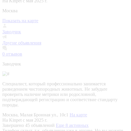
На Kinpet c мая 2025 г.
Москва
Показать на карте
Заводчик
Другие объявления
0
отзывов
Заводчик
Специалист, который профессионально занимается
разведением чистопородных животных. Не забудьте
проверить наличие метрики или родословной,
подтверждающей регистрацию и соответствие стандарту
породы.
Москва, Малая Бронная ул., 10с1
На карте
На Kinpet c мая 2025 г.
Завершено 45 объявлений
Еще 8 активных
Телефон скрыт, т.к. объявление уже в архиве. Но вы можете