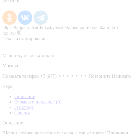
85 000 ₽
https://kinpet.ru/card/moskva/sobaki/maltipu-devochka-mikro-
80545/
Ссылка скопирована
Мальтипу девочка микро
Москва
Показать телефон
+7 (977) ⚬⚬⚬ ⚬⚬ ⚬⚬
Позвонить
Написать
Вера
Описание
Отзывы о продавце
(0)
О породе
Советы
Описание
Щенки любого возраста и размера, а так же цвета! Прививки