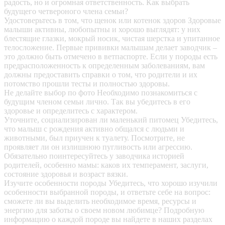
радость, но и огромная ответственность. Как выбрать
будущего четвероного члена семьи?
Удостоверьтесь в том, что щенок или котенок здоров
Здоровые
малыши активны, любопытны и хорошо выглядят: у них
блестящие глазки, мокрый носик, чистая шерстка и упитанное
телосложение. Первые прививки малышам делает заводчик –
это должно быть отмечено в ветпаспорте. Если у породы есть
предрасположенность к определенным заболеваниям, вам
должны предоставить справки о том, что родители и их
потомство прошли тесты и полностью здоровы.
Не делайте выбор по фото
Необходимо познакомиться с
будущим членом семьи лично. Так вы убедитесь в его
здоровье и определитесь с характером.
Уточните, социализирован ли маленький питомец
Убедитесь,
что малыш с рождения активно общался с людьми и
животными, был приучен к туалету. Посмотрите, не
проявляет ли он излишнюю пугливость или агрессию.
Обязательно поинтересуйтесь у заводчика историей
родителей, особенно мамы: каков их темперамент, заслуги,
состояние здоровья и возраст вязки.
Изучите особенности породы
Убедитесь, что хорошо изучили
особенности выбранной породы, и ответьте себе на вопрос:
сможете ли вы выделить необходимое время, ресурсы и
энергию для заботы о своем новом любимце? Подробную
информацию о каждой породе вы найдете в наших разделах