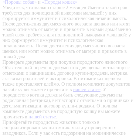
«Породы собак»
и
«Породы кошек»
.
Убедитесь, что малыш старше 2 месяцев
Именно такой срок
требуется для полноценной выкормки малышей: у них
формируется иммунитет и психологическая независимость.
После достижения двухмесячного возраста щенков или котят
можно отнимать от матери и привозить в новый дом.Именно
такой срок требуется для полноценной выкормки малышей: у
них формируется иммунитет и психологическая
независимость. После достижения двухмесячного возраста
щенков или котят можно отнимать от матери и привозить в
новый дом.
Проверьте документы при покупке породистого животного
Обязательный перечень документов для щенка: ветпаспорт с
отметками о вакцинации, договор купли-продажи, метрика,
акт вязки родителей и актировка. В питомниках щенкам
также проставляют клеймо. О полном комплекте документов
на собаку вы можете прочитать в
нашей статье
.
У
породистого котика должны быть следующие документы:
родословная (метрика), ветпаспорт с отметками о прививках и
дегельминтизации, договор купли-продажи. О полном
комплекте документов на породистую кошку вы можете
прочитать в
нашей статье
.
Приобретайте породистых животных только в
специализированных питомниках или у проверенных
заводчиков. Если у вас есть подозрения на мошеннические