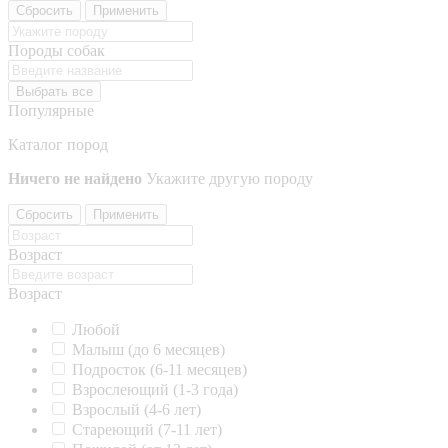
Сбросить
Применить
Породы собак
Выбрать все
Популярные
Каталог пород
Ничего не найдено
Укажите другую породу
Сбросить
Применить
Возраст
Возраст
Любой
Малыш (до 6 месяцев)
Подросток (6-11 месяцев)
Взрослеющий (1-3 года)
Взрослый (4-6 лет)
Стареющий (7-11 лет)