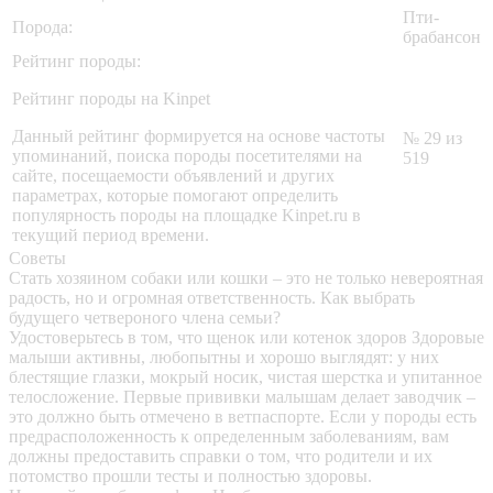
Пти-
Порода:
брабансон
Рейтинг породы:
Рейтинг породы на Kinpet
Данный рейтинг формируется на основе частоты
№ 29 из
упоминаний, поиска породы посетителями на
519
сайте, посещаемости объявлений и других
параметрах, которые помогают определить
популярность породы на площадке Kinpet.ru в
текущий период времени.
Советы
Стать хозяином собаки или кошки – это не только невероятная
радость, но и огромная ответственность. Как выбрать
будущего четвероного члена семьи?
Удостоверьтесь в том, что щенок или котенок здоров
Здоровые
малыши активны, любопытны и хорошо выглядят: у них
блестящие глазки, мокрый носик, чистая шерстка и упитанное
телосложение. Первые прививки малышам делает заводчик –
это должно быть отмечено в ветпаспорте. Если у породы есть
предрасположенность к определенным заболеваниям, вам
должны предоставить справки о том, что родители и их
потомство прошли тесты и полностью здоровы.