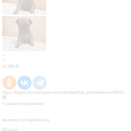
45 000 ₽
https://kinpet.ru/card/moskva/sobaki/malchik-pti-brabanson-99561/
Ссылка скопирована
мальчик пти-брабансон
Москва