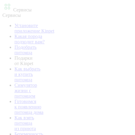
Сервисы
Сервисы
Установите
приложение Kinpet
Какая порода
подходит вам?
Подобрать
питомца
Подарки
от Kinpet
Как выбрать
и купить
питомца
Симулятор
жизни с
питомцем
Готовимся
к появлению
питомца дома
Как взять
питомца
из приюта
Беременность