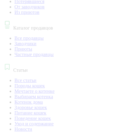
Потерявшиеся
От заводчиков
Из приютов
Каталог продавцов
Все продавцы
Заводчики
Приюты
Частные продавцы
Статьи
Все статьи
Породы кошек
Мечтаете о котенке
Выбираем котенка
Котенок дома
Здоровье кошек
Питание кошек
Поведение кошек
Уход и содержание
Новости