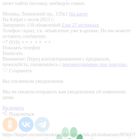
хочет найти питомцу любящую семью.
Москва, Ленинский пр., 135к1
На карте
На Kinpet c июля 2023 г.
Завершено 159 объявлений
Еще 27 активных
Телефон скрыт, т.к. объявление уже в архиве. Но вы можете
оставить сообщение.
+7 (916) ⚬⚬⚬ ⚬⚬ ⚬⚬
Показать телефон
Написать
Внимание:
Перед контактированием с продавцом,
пожалуйста, ознакомьтесь с
рекомендациями при покупке.
Сохранить
Вы отключили уведомления
Мы не сможем отправить вам уведомление об изменении
цены
Включить
Поделиться
https://kinpet.ru/card/moskva/sobaki/malchik-pti-brabanson-99561/?