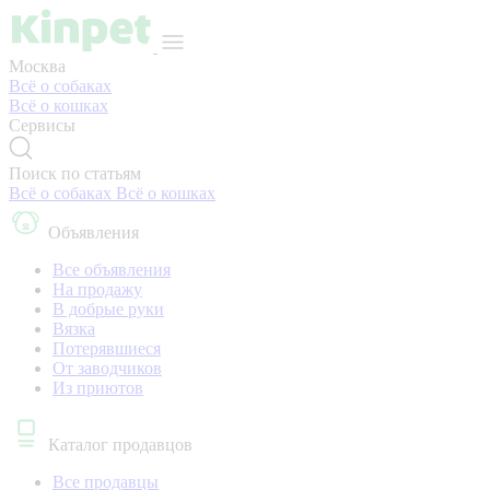
Москва
Всё о собаках
Всё о кошках
Сервисы
Поиск по статьям
Всё о собаках
Всё о кошках
Объявления
Все объявления
На продажу
В добрые руки
Вязка
Потерявшиеся
От заводчиков
Из приютов
Каталог продавцов
Все продавцы