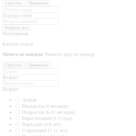
Сбросить
Применить
Породы собак
Выбрать все
Популярные
Каталог пород
Ничего не найдено
Укажите другую породу
Сбросить
Применить
Возраст
Возраст
Любой
Малыш (до 6 месяцев)
Подросток (6-11 месяцев)
Взрослеющий (1-3 года)
Взрослый (4-6 лет)
Стареющий (7-11 лет)