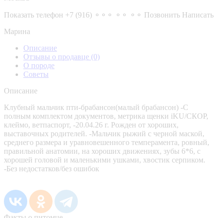
Показать телефон
+7 (916) ⚬⚬⚬ ⚬⚬ ⚬⚬
Позвонить
Написать
Марина
Описание
Отзывы о продавце
(0)
О породе
Советы
Описание
Клубный мальчик пти-брабансон(малый брабансон) -С
полным комплектом документов, метрика щенки iKU/CКОР,
клеймо, ветпаспорт, -20.04.26 г. Рожден от хороших,
выставочных родителей. -Мальчик рыжий с черной маской,
среднего размера и уравновешенного темперамента, ровный,
правильной анатомии, на хороших движениях, зубы 6*6, с
хорошей головой и маленькими ушками, хвостик серпиком.
-Без недостатков/без ошибок
Факты о питомце