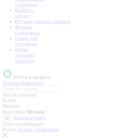
у питомца
Выбрать
кличку
Изучаем эмоции питомца
Журнал
о питомцах
Kinpet для
продавцов
Kinpet
помогает
приютам
Войти в профиль
Подать объявление
Нет результатов
Войти
Москва
Ваш город
Москва
?
Выбрать город
Да
Город подтверждён
Войти
Подать объявление