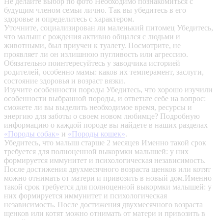
Не делайте выбор по фото
Необходимо познакомиться с
будущим членом семьи лично. Так вы убедитесь в его
здоровье и определитесь с характером.
Уточните, социализирован ли маленький питомец
Убедитесь,
что малыш с рождения активно общался с людьми и
животными, был приучен к туалету. Посмотрите, не
проявляет ли он излишнюю пугливость или агрессию.
Обязательно поинтересуйтесь у заводчика историей
родителей, особенно мамы: каков их темперамент, заслуги,
состояние здоровья и возраст вязки.
Изучите особенности породы
Убедитесь, что хорошо изучили
особенности выбранной породы, и ответьте себе на вопрос:
сможете ли вы выделить необходимое время, ресурсы и
энергию для заботы о своем новом любимце? Подробную
информацию о каждой породе вы найдете в наших разделах
«Породы собак»
и
«Породы кошек»
.
Убедитесь, что малыш старше 2 месяцев
Именно такой срок
требуется для полноценной выкормки малышей: у них
формируется иммунитет и психологическая независимость.
После достижения двухмесячного возраста щенков или котят
можно отнимать от матери и привозить в новый дом.Именно
такой срок требуется для полноценной выкормки малышей: у
них формируется иммунитет и психологическая
независимость. После достижения двухмесячного возраста
щенков или котят можно отнимать от матери и привозить в