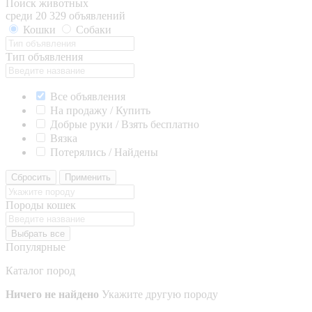
Поиск животных
среди 20 329 объявлений
Кошки
Собаки
Тип объявления
Все объявления
На продажу / Купить
Добрые руки / Взять бесплатно
Вязка
Потерялись / Найдены
Сбросить
Применить
Породы кошек
Выбрать все
Популярные
Каталог пород
Ничего не найдено
Укажите другую породу