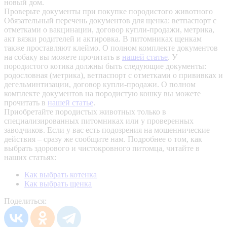
новый дом.
Проверьте документы при покупке породистого животного
Обязательный перечень документов для щенка: ветпаспорт с
отметками о вакцинации, договор купли-продажи, метрика,
акт вязки родителей и актировка. В питомниках щенкам
также проставляют клеймо. О полном комплекте документов
на собаку вы можете прочитать в
нашей статье
.
У
породистого котика должны быть следующие документы:
родословная (метрика), ветпаспорт с отметками о прививках и
дегельминтизации, договор купли-продажи. О полном
комплекте документов на породистую кошку вы можете
прочитать в
нашей статье
.
Приобретайте породистых животных только в
специализированных питомниках или у проверенных
заводчиков. Если у вас есть подозрения на мошеннические
действия – сразу же сообщите нам.
Подробнее о том, как
выбрать здорового и чистокровного питомца, читайте в
наших статьях:
Как выбрать котенка
Как выбрать щенка
Поделиться: