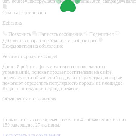
utm_source=linkcopy&utm_medium=referral&utm_campaign=sharec
Ссылка скопирована
Действия
Позвонить
Написать сообщение
Поделиться
Добавить в избранное
Удалить из избранного
Пожаловаться на объявление
Рейтинг породы на Kinpet
Данный рейтинг формируется на основе частоты
упоминаний, поиска породы посетителями на сайте,
посещаемости объявлений и других параметрах, которые
помогают определить популярность породы на площадке
Kinpet.ru в текущий период времени.
Объявления пользователя
Пользователь за все время разместил 41 объявление, из них
159 завершено, 27 активны.
Посмотреть все объявления