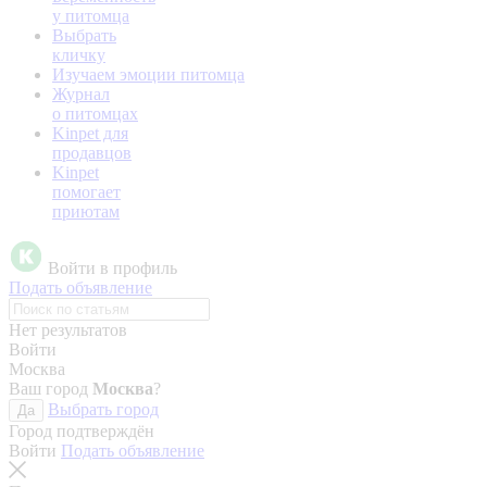
у питомца
Выбрать
кличку
Изучаем эмоции питомца
Журнал
о питомцах
Kinpet для
продавцов
Kinpet
помогает
приютам
Войти в профиль
Подать объявление
Нет результатов
Войти
Москва
Ваш город
Москва
?
Выбрать город
Да
Город подтверждён
Войти
Подать объявление