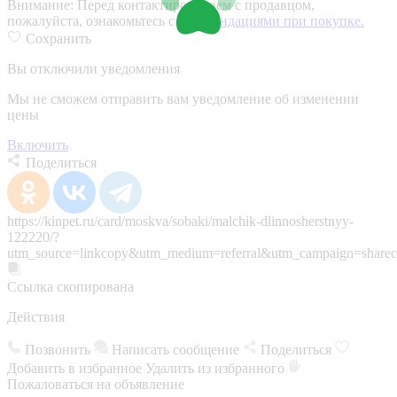
Внимание:
Перед контактированием с продавцом,
пожалуйста, ознакомьтесь с
рекомендациями при покупке.
Сохранить
Вы отключили уведомления
Мы не сможем отправить вам уведомление об изменении
цены
Включить
Поделиться
https://kinpet.ru/card/moskva/sobaki/malchik-dlinnosherstnyy-
122220/?
utm_source=linkcopy&utm_medium=referral&utm_campaign=sharec
Ссылка скопирована
Действия
Позвонить
Написать сообщение
Поделиться
Добавить в избранное
Удалить из избранного
Пожаловаться на объявление