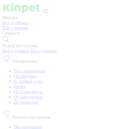
Москва
Всё о собаках
Всё о кошках
Сервисы
Поиск по статьям
Всё о собаках
Всё о кошках
Объявления
Все объявления
На продажу
В добрые руки
Вязка
Потерявшиеся
От заводчиков
Из приютов
Каталог продавцов
Все продавцы