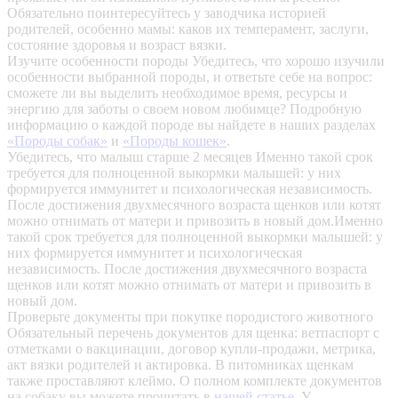
Обязательно поинтересуйтесь у заводчика историей
родителей, особенно мамы: каков их темперамент, заслуги,
состояние здоровья и возраст вязки.
Изучите особенности породы
Убедитесь, что хорошо изучили
особенности выбранной породы, и ответьте себе на вопрос:
сможете ли вы выделить необходимое время, ресурсы и
энергию для заботы о своем новом любимце? Подробную
информацию о каждой породе вы найдете в наших разделах
«Породы собак»
и
«Породы кошек»
.
Убедитесь, что малыш старше 2 месяцев
Именно такой срок
требуется для полноценной выкормки малышей: у них
формируется иммунитет и психологическая независимость.
После достижения двухмесячного возраста щенков или котят
можно отнимать от матери и привозить в новый дом.Именно
такой срок требуется для полноценной выкормки малышей: у
них формируется иммунитет и психологическая
независимость. После достижения двухмесячного возраста
щенков или котят можно отнимать от матери и привозить в
новый дом.
Проверьте документы при покупке породистого животного
Обязательный перечень документов для щенка: ветпаспорт с
отметками о вакцинации, договор купли-продажи, метрика,
акт вязки родителей и актировка. В питомниках щенкам
также проставляют клеймо. О полном комплекте документов
на собаку вы можете прочитать в
нашей статье
.
У