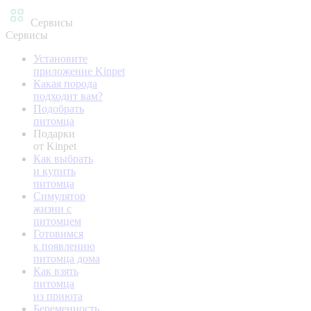
Сервисы
Сервисы
Установите
приложение Kinpet
Какая порода
подходит вам?
Подобрать
питомца
Подарки
от Kinpet
Как выбрать
и купить
питомца
Симулятор
жизни с
питомцем
Готовимся
к появлению
питомца дома
Как взять
питомца
из приюта
Беременность