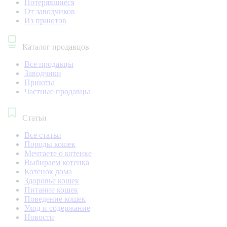
Потерявшиеся
От заводчиков
Из приютов
Каталог продавцов
Все продавцы
Заводчики
Приюты
Частные продавцы
Статьи
Все статьи
Породы кошек
Мечтаете о котенке
Выбираем котенка
Котенок дома
Здоровье кошек
Питание кошек
Поведение кошек
Уход и содержание
Новости