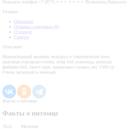
Показать телефон
+7 (977) ⚬⚬⚬ ⚬⚬ ⚬⚬
Позвонить
Написать
Татьяна
Описание
Отзывы о продавце
(0)
О породе
Советы
Описание
Миниатюрный мальчик чихуахуа в современном типе,
красивая породная голова, зубы 6х6 ножницы, ровный,
фаберже 0х0, хвост серп, правильно сложен, вес 1500 гр.
Очень ласковый и нежный.
Факты о питомце
Факты о питомце
Пол:
Мальчик