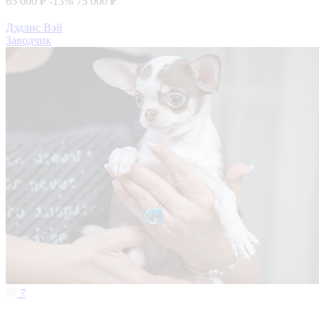
65 000 ₽
-13%
75 000 ₽
Дэдлис Вэй
Заводчик
7