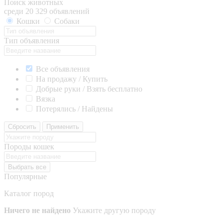
Поиск животных
среди 20 329 объявлений
Кошки
Собаки
Тип объявления
Все объявления
На продажу / Купить
Добрые руки / Взять бесплатно
Вязка
Потерялись / Найдены
Сбросить
Применить
Породы кошек
Выбрать все
Популярные
Каталог пород
Ничего не найдено
Укажите другую породу