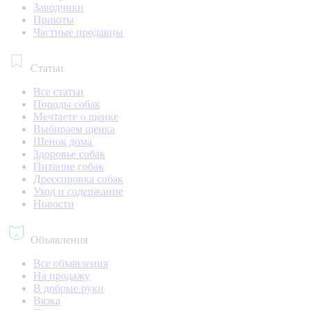
Заводчики
Приюты
Частные продавцы
Статьи
Все статьи
Породы собак
Мечтаете о щенке
Выбираем щенка
Щенок дома
Здоровье собак
Питание собак
Дрессировка собак
Уход и содержание
Новости
Объявления
Все объявления
На продажу
В добрые руки
Вязка