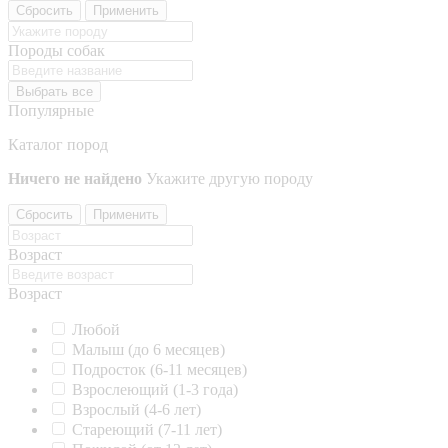
Сбросить
Применить
Породы собак
Выбрать все
Популярные
Каталог пород
Ничего не найдено
Укажите другую породу
Сбросить
Применить
Возраст
Возраст
Любой
Малыш (до 6 месяцев)
Подросток (6-11 месяцев)
Взрослеющий (1-3 года)
Взрослый (4-6 лет)
Стареющий (7-11 лет)