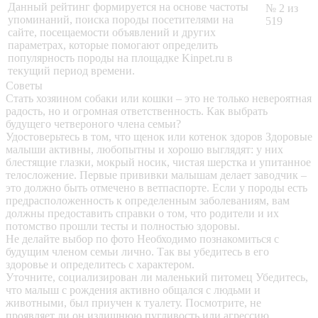
Данный рейтинг формируется на основе частоты
№ 2 из
упоминаний, поиска породы посетителями на
519
сайте, посещаемости объявлений и других
параметрах, которые помогают определить
популярность породы на площадке Kinpet.ru в
текущий период времени.
Советы
Стать хозяином собаки или кошки – это не только невероятная
радость, но и огромная ответственность. Как выбрать
будущего четвероного члена семьи?
Удостоверьтесь в том, что щенок или котенок здоров
Здоровые
малыши активны, любопытны и хорошо выглядят: у них
блестящие глазки, мокрый носик, чистая шерстка и упитанное
телосложение. Первые прививки малышам делает заводчик –
это должно быть отмечено в ветпаспорте. Если у породы есть
предрасположенность к определенным заболеваниям, вам
должны предоставить справки о том, что родители и их
потомство прошли тесты и полностью здоровы.
Не делайте выбор по фото
Необходимо познакомиться с
будущим членом семьи лично. Так вы убедитесь в его
здоровье и определитесь с характером.
Уточните, социализирован ли маленький питомец
Убедитесь,
что малыш с рождения активно общался с людьми и
животными, был приучен к туалету. Посмотрите, не
проявляет ли он излишнюю пугливость или агрессию.