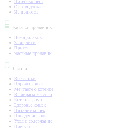
Потерявшиеся
От заводчиков
Из приютов
Каталог продавцов
Все продавцы
Заводчики
Приюты
Частные продавцы
Статьи
Все статьи
Породы кошек
Мечтаете о котенке
Выбираем котенка
Котенок дома
Здоровье кошек
Питание кошек
Поведение кошек
Уход и содержание
Новости