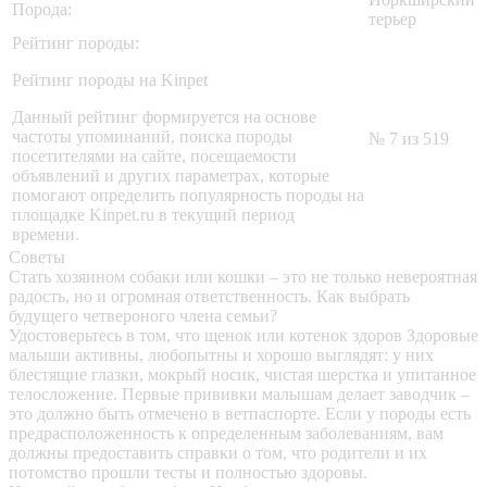
Порода:
терьер
Рейтинг породы:
Рейтинг породы на Kinpet
Данный рейтинг формируется на основе
частоты упоминаний, поиска породы
№ 7 из 519
посетителями на сайте, посещаемости
объявлений и других параметрах, которые
помогают определить популярность породы на
площадке Kinpet.ru в текущий период
времени.
Советы
Стать хозяином собаки или кошки – это не только невероятная
радость, но и огромная ответственность. Как выбрать
будущего четвероного члена семьи?
Удостоверьтесь в том, что щенок или котенок здоров
Здоровые
малыши активны, любопытны и хорошо выглядят: у них
блестящие глазки, мокрый носик, чистая шерстка и упитанное
телосложение. Первые прививки малышам делает заводчик –
это должно быть отмечено в ветпаспорте. Если у породы есть
предрасположенность к определенным заболеваниям, вам
должны предоставить справки о том, что родители и их
потомство прошли тесты и полностью здоровы.