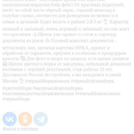
наполненная мордочка бэби фейс! От красивых родителей,
несёт за собой чисто чёрный окрас, горький шоколад и
голубые глазки, интересен для разведения но можно и в
семью к деткам👍 Будет весить в районе 2,8-3 кг 👌 Характер
нежный и ласковый, очень игривый и забавный, он сам знает
что красавчик :)) Щенок уже привит и готов к переезду,
документы на руках 👍 Полный комплект документов -
ветпаспорт, чип, щенячья карточка НРКА, привит и
обработан от паразитов, приучен к пелёночке и процедурам
красоты 🥰 Доп фото и видео по запросу, есть щенки дещевле
🤗 Щенок цветного йорка от заводчика, небольшой домашний
питомник с хорошей репутацией, стаж работы 10 лет.
Доставка по России без проблем, а мы находимся в самой
Москве 👌 #чёрныййоркмальчик #чёрныйсбелымйорк
#цветноййорк #маленькийщенокйорка
#питомникцветныхйорковвмоскве #тёмныййоркмальчик
#чёрныййорк
Факты о питомце