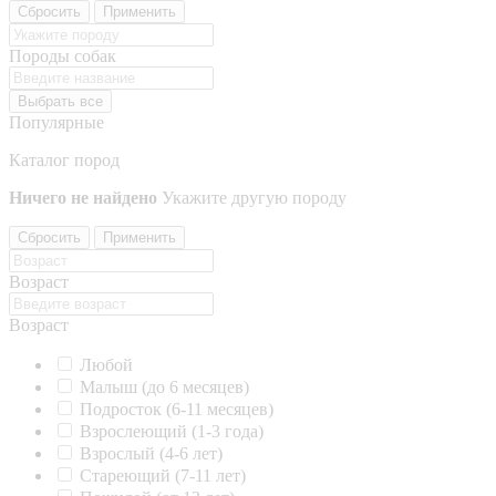
Сбросить
Применить
Породы собак
Выбрать все
Популярные
Каталог пород
Ничего не найдено
Укажите другую породу
Сбросить
Применить
Возраст
Возраст
Любой
Малыш (до 6 месяцев)
Подросток (6-11 месяцев)
Взрослеющий (1-3 года)
Взрослый (4-6 лет)
Стареющий (7-11 лет)