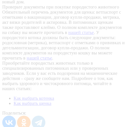
новый дом.
Проверьте документы при покупке породистого животного
Обязательный перечень документов для щенка: ветпаспорт с
отметками о вакцинации, договор купли-продажи, метрика,
акт вязки родителей и актировка. В питомниках щенкам
также проставляют клеймо. О полном комплекте документов
на собаку вы можете прочитать в
нашей статье
.
У
породистого котика должны быть следующие документы:
родословная (метрика), ветпаспорт с отметками о прививках и
дегельминтизации, договор купли-продажи. О полном
комплекте документов на породистую кошку вы можете
прочитать в
нашей статье
.
Приобретайте породистых животных только в
специализированных питомниках или у проверенных
заводчиков. Если у вас есть подозрения на мошеннические
действия – сразу же сообщите нам.
Подробнее о том, как
выбрать здорового и чистокровного питомца, читайте в
наших статьях:
Как выбрать котенка
Как выбрать щенка
Поделиться: