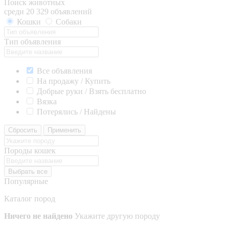
Поиск животных
среди 20 329 объявлений
Кошки
Собаки
Тип объявления
Все объявления
На продажу / Купить
Добрые руки / Взять бесплатно
Вязка
Потерялись / Найдены
Сбросить
Применить
Породы кошек
Выбрать все
Популярные
Каталог пород
Ничего не найдено
Укажите другую породу