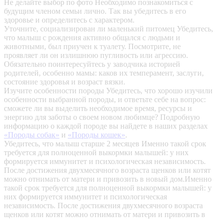
Не делайте выбор по фото
Необходимо познакомиться с
будущим членом семьи лично. Так вы убедитесь в его
здоровье и определитесь с характером.
Уточните, социализирован ли маленький питомец
Убедитесь,
что малыш с рождения активно общался с людьми и
животными, был приучен к туалету. Посмотрите, не
проявляет ли он излишнюю пугливость или агрессию.
Обязательно поинтересуйтесь у заводчика историей
родителей, особенно мамы: каков их темперамент, заслуги,
состояние здоровья и возраст вязки.
Изучите особенности породы
Убедитесь, что хорошо изучили
особенности выбранной породы, и ответьте себе на вопрос:
сможете ли вы выделить необходимое время, ресурсы и
энергию для заботы о своем новом любимце? Подробную
информацию о каждой породе вы найдете в наших разделах
«Породы собак»
и
«Породы кошек»
.
Убедитесь, что малыш старше 2 месяцев
Именно такой срок
требуется для полноценной выкормки малышей: у них
формируется иммунитет и психологическая независимость.
После достижения двухмесячного возраста щенков или котят
можно отнимать от матери и привозить в новый дом.Именно
такой срок требуется для полноценной выкормки малышей: у
них формируется иммунитет и психологическая
независимость. После достижения двухмесячного возраста
щенков или котят можно отнимать от матери и привозить в