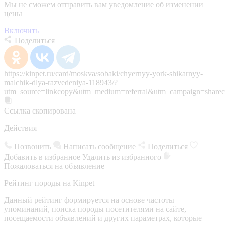
Мы не сможем отправить вам уведомление об изменении
цены
Включить
Поделиться
https://kinpet.ru/card/moskva/sobaki/chyernyy-york-shikarnyy-
malchik-dlya-razvedeniya-118943/?
utm_source=linkcopy&utm_medium=referral&utm_campaign=sharec
Ссылка скопирована
Действия
Позвонить
Написать сообщение
Поделиться
Добавить в избранное
Удалить из избранного
Пожаловаться на объявление
Рейтинг породы на Kinpet
Данный рейтинг формируется на основе частоты
упоминаний, поиска породы посетителями на сайте,
посещаемости объявлений и других параметрах, которые