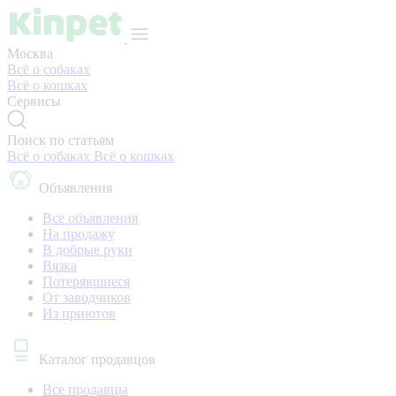
Москва
Всё о собаках
Всё о кошках
Сервисы
Поиск по статьям
Всё о собаках
Всё о кошках
Объявления
Все объявления
На продажу
В добрые руки
Вязка
Потерявшиеся
От заводчиков
Из приютов
Каталог продавцов
Все продавцы