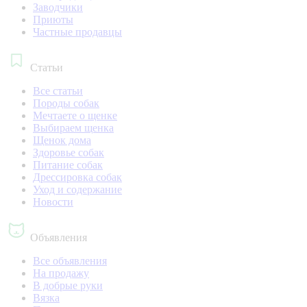
Заводчики
Приюты
Частные продавцы
Статьи
Все статьи
Породы собак
Мечтаете о щенке
Выбираем щенка
Щенок дома
Здоровье собак
Питание собак
Дрессировка собак
Уход и содержание
Новости
Объявления
Все объявления
На продажу
В добрые руки
Вязка