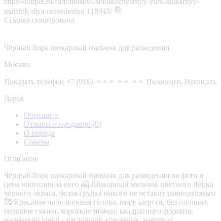
https://kinpet.ru/card/moskva/sobaki/chyernyy-york-shikarnyy-
malchik-dlya-razvedeniya-118943/
Ссылка скопирована
Чёрный йорк шикарный мальчик для разведения
Москва
Показать телефон
+7 (916) ⚬⚬⚬ ⚬⚬ ⚬⚬
Позвонить
Написать
Дарья
Описание
Отзывы о продавце
(0)
О породе
Советы
Описание
Чёрный йорк шикарный мальчик для разведения на фото и
цена написана за него 🤗 Шикарный мальчик цветного йорка
чёрного окраса, белая грудка никого не оставит равнодушным
🥰 Красивая наполненная голова, море шерсти, без полпала,
большие глазки, короткие ножки, квадратного формата,
маленькие ушки - настоящий красавчик, короткая