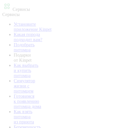
Сервисы
Сервисы
Установите
приложение Kinpet
Какая порода
подходит вам?
Подобрать
питомца
Подарки
от Kinpet
Как выбрать
и купить
питомца
Симулятор
жизни с
питомцем
Готовимся
к появлению
питомца дома
Как взять
питомца
из приюта
Беременность