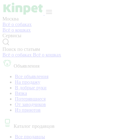
Москва
Всё о собаках
Всё о кошках
Сервисы
Поиск по статьям
Всё о собаках
Всё о кошках
Объявления
Все объявления
На продажу
В добрые руки
Вязка
Потерявшиеся
От заводчиков
Из приютов
Каталог продавцов
Все продавцы