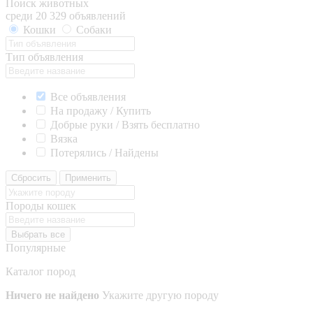
Поиск животных
среди 20 329 объявлений
Кошки
Собаки
Тип объявления
Все объявления
На продажу / Купить
Добрые руки / Взять бесплатно
Вязка
Потерялись / Найдены
Сбросить
Применить
Породы кошек
Выбрать все
Популярные
Каталог пород
Ничего не найдено
Укажите другую породу