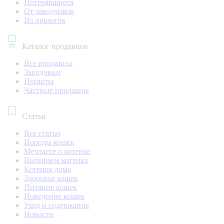
Потерявшиеся
От заводчиков
Из приютов
Каталог продавцов
Все продавцы
Заводчики
Приюты
Частные продавцы
Статьи
Все статьи
Породы кошек
Мечтаете о котенке
Выбираем котенка
Котенок дома
Здоровье кошек
Питание кошек
Поведение кошек
Уход и содержание
Новости