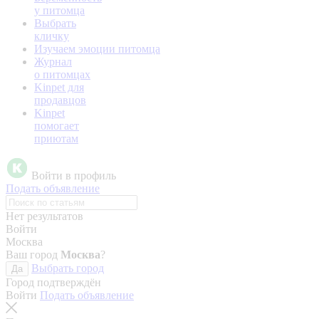
у питомца
Выбрать
кличку
Изучаем эмоции питомца
Журнал
о питомцах
Kinpet для
продавцов
Kinpet
помогает
приютам
Войти в профиль
Подать объявление
Нет результатов
Войти
Москва
Ваш город
Москва
?
Выбрать город
Да
Город подтверждён
Войти
Подать объявление