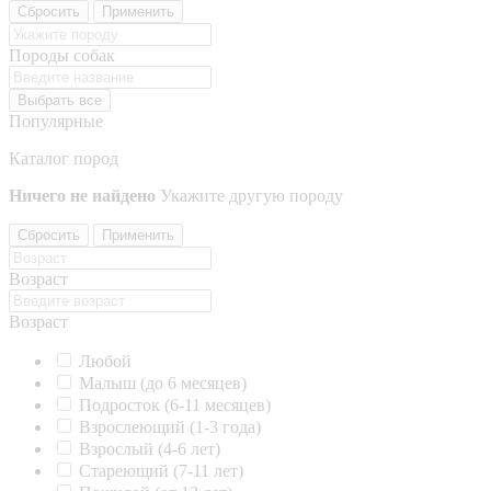
Сбросить
Применить
Породы собак
Выбрать все
Популярные
Каталог пород
Ничего не найдено
Укажите другую породу
Сбросить
Применить
Возраст
Возраст
Любой
Малыш (до 6 месяцев)
Подросток (6-11 месяцев)
Взрослеющий (1-3 года)
Взрослый (4-6 лет)
Стареющий (7-11 лет)