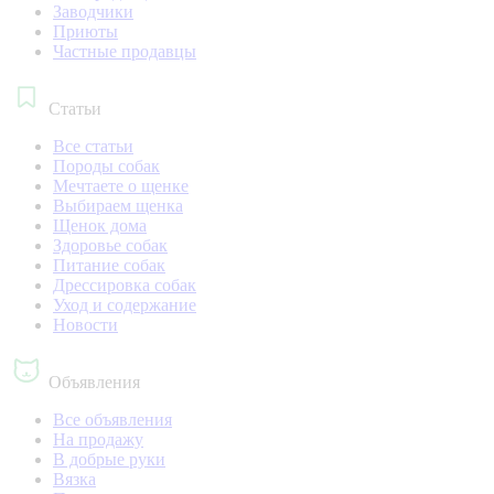
Заводчики
Приюты
Частные продавцы
Статьи
Все статьи
Породы собак
Мечтаете о щенке
Выбираем щенка
Щенок дома
Здоровье собак
Питание собак
Дрессировка собак
Уход и содержание
Новости
Объявления
Все объявления
На продажу
В добрые руки
Вязка