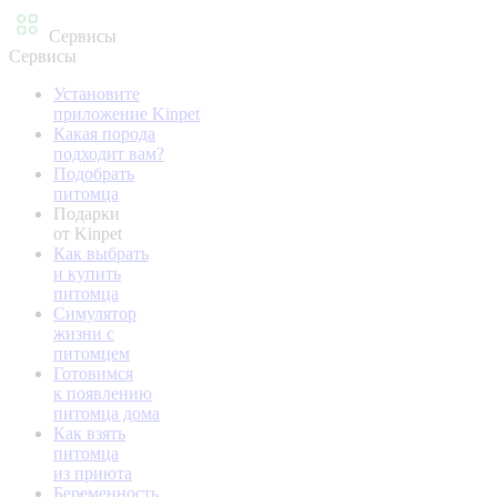
Сервисы
Сервисы
Установите
приложение Kinpet
Какая порода
подходит вам?
Подобрать
питомца
Подарки
от Kinpet
Как выбрать
и купить
питомца
Симулятор
жизни с
питомцем
Готовимся
к появлению
питомца дома
Как взять
питомца
из приюта
Беременность