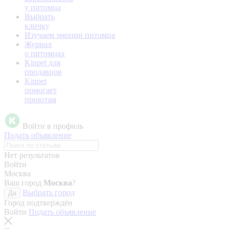
у питомца
Выбрать
кличку
Изучаем эмоции питомца
Журнал
о питомцах
Kinpet для
продавцов
Kinpet
помогает
приютам
Войти в профиль
Подать объявление
Нет результатов
Войти
Москва
Ваш город
Москва
?
Выбрать город
Да
Город подтверждён
Войти
Подать объявление