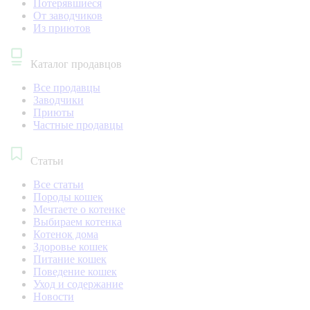
Потерявшиеся
От заводчиков
Из приютов
Каталог продавцов
Все продавцы
Заводчики
Приюты
Частные продавцы
Статьи
Все статьи
Породы кошек
Мечтаете о котенке
Выбираем котенка
Котенок дома
Здоровье кошек
Питание кошек
Поведение кошек
Уход и содержание
Новости