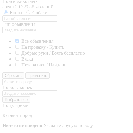
Поиск животных
среди 20 329 объявлений
Кошки
Собаки
Тип объявления
Все объявления
На продажу / Купить
Добрые руки / Взять бесплатно
Вязка
Потерялись / Найдены
Сбросить
Применить
Породы кошек
Выбрать все
Популярные
Каталог пород
Ничего не найдено
Укажите другую породу