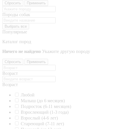
Сбросить
Применить
Породы собак
Выбрать все
Популярные
Каталог пород
Ничего не найдено
Укажите другую породу
Сбросить
Применить
Возраст
Возраст
Любой
Малыш (до 6 месяцев)
Подросток (6-11 месяцев)
Взрослеющий (1-3 года)
Взрослый (4-6 лет)
Стареющий (7-11 лет)