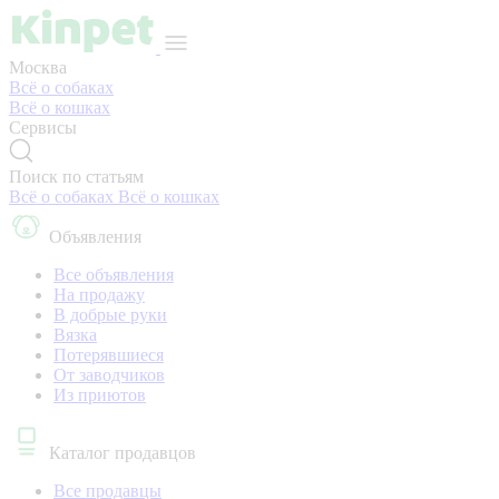
Москва
Всё о собаках
Всё о кошках
Сервисы
Поиск по статьям
Всё о собаках
Всё о кошках
Объявления
Все объявления
На продажу
В добрые руки
Вязка
Потерявшиеся
От заводчиков
Из приютов
Каталог продавцов
Все продавцы