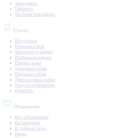
Заводчики
Приюты
Частные продавцы
Статьи
Все статьи
Породы собак
Мечтаете о щенке
Выбираем щенка
Щенок дома
Здоровье собак
Питание собак
Дрессировка собак
Уход и содержание
Новости
Объявления
Все объявления
На продажу
В добрые руки
Вязка