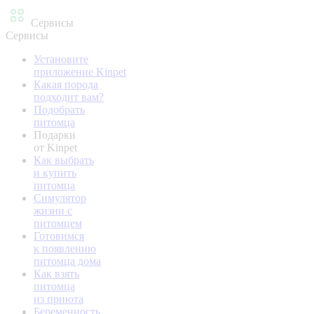
Сервисы
Сервисы
Установите
приложение Kinpet
Какая порода
подходит вам?
Подобрать
питомца
Подарки
от Kinpet
Как выбрать
и купить
питомца
Симулятор
жизни с
питомцем
Готовимся
к появлению
питомца дома
Как взять
питомца
из приюта
Беременность