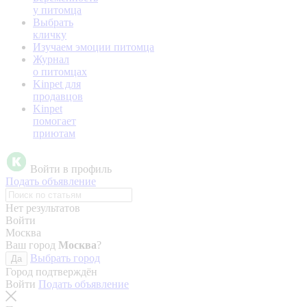
у питомца
Выбрать
кличку
Изучаем эмоции питомца
Журнал
о питомцах
Kinpet для
продавцов
Kinpet
помогает
приютам
Войти в профиль
Подать объявление
Нет результатов
Войти
Москва
Ваш город
Москва
?
Выбрать город
Да
Город подтверждён
Войти
Подать объявление