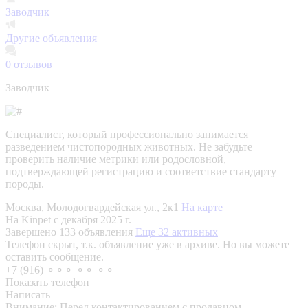
Заводчик
Другие объявления
0
отзывов
Заводчик
Специалист, который профессионально занимается
разведением чистопородных животных. Не забудьте
проверить наличие метрики или родословной,
подтверждающей регистрацию и соответствие стандарту
породы.
Москва, Молодогвардейская ул., 2к1
На карте
На Kinpet c декабря 2025 г.
Завершено 133 объявления
Еще 32 активных
Телефон скрыт, т.к. объявление уже в архиве. Но вы можете
оставить сообщение.
+7 (916) ⚬⚬⚬ ⚬⚬ ⚬⚬
Показать телефон
Написать
Внимание:
Перед контактированием с продавцом,