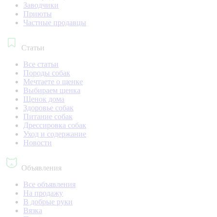
Заводчики
Приюты
Частные продавцы
Статьи
Все статьи
Породы собак
Мечтаете о щенке
Выбираем щенка
Щенок дома
Здоровье собак
Питание собак
Дрессировка собак
Уход и содержание
Новости
Объявления
Все объявления
На продажу
В добрые руки
Вязка