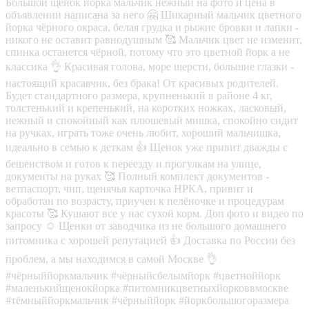
Большой щенок йорка мальчик нежный на фото и цена в
объявлении написана за него 🤗 Шикарный мальчик цветного
йорка чёрного окраса, белая грудка и рыжие бровки и лапки -
никого не оставит равнодушным 🥰 Мальчик цвет не изменит,
спинка останется чёрной, потому что это цветной йорк а не
классика 👌 Красивая голова, море шерсти, большие глазки -
настоящий красавчик, без брака! От красивых родителей.
Будет стандартного размера, крупненький в районе 4 кг,
толстенький и крепенький, на коротких ножках, ласковый,
нежный и спокойный как плюшевый мишка, спокойно сидит
на ручках, играть тоже очень любит, хороший мальчишка,
идеально в семью к деткам 👍 Щенок уже привит дважды с
бешенством и готов к переезду и прогулкам на улице,
документы на руках 🥰 Полный комплект документов -
ветпаспорт, чип, щенячья карточка НРКА, привит и
обработан по возрасту, приучен к пелёночке и процедурам
красоты 🥰 Кушают все у нас сухой корм. Доп фото и видео по
запросу ☺️ Щенки от заводчика из не большого домашнего
питомника с хорошей репутацией 👍 Доставка по России без
проблем, а мы находимся в самой Москве 👌
#чёрныййоркмальчик #чёрныйсбелымйорк #цветноййорк
#маленькийщенокйорка #питомникцветныхйорковвмоскве
#тёмныййоркмальчик #чёрныййорк #йоркбольшогоразмера