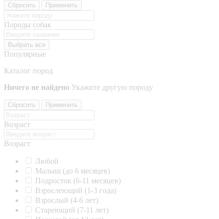
Сбросить
Применить
Породы собак
Выбрать все
Популярные
Каталог пород
Ничего не найдено
Укажите другую породу
Сбросить
Применить
Возраст
Возраст
Любой
Малыш (до 6 месяцев)
Подросток (6-11 месяцев)
Взрослеющий (1-3 года)
Взрослый (4-6 лет)
Стареющий (7-11 лет)