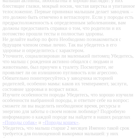
малыши активны, любопытны и хорошо выглядят: у них
блестящие глазки, мокрый носик, чистая шерстка и упитанное
телосложение. Первые прививки малышам делает заводчик –
это должно быть отмечено в ветпаспорте. Если у породы есть
предрасположенность к определенным заболеваниям, вам
должны предоставить справки о том, что родители и их
потомство прошли тесты и полностью здоровы.
Не делайте выбор по фото
Необходимо познакомиться с
будущим членом семьи лично. Так вы убедитесь в его
здоровье и определитесь с характером.
Уточните, социализирован ли маленький питомец
Убедитесь,
что малыш с рождения активно общался с людьми и
животными, был приучен к туалету. Посмотрите, не
проявляет ли он излишнюю пугливость или агрессию.
Обязательно поинтересуйтесь у заводчика историей
родителей, особенно мамы: каков их темперамент, заслуги,
состояние здоровья и возраст вязки.
Изучите особенности породы
Убедитесь, что хорошо изучили
особенности выбранной породы, и ответьте себе на вопрос:
сможете ли вы выделить необходимое время, ресурсы и
энергию для заботы о своем новом любимце? Подробную
информацию о каждой породе вы найдете в наших разделах
«Породы собак»
и
«Породы кошек»
.
Убедитесь, что малыш старше 2 месяцев
Именно такой срок
требуется для полноценной выкормки малышей: у них