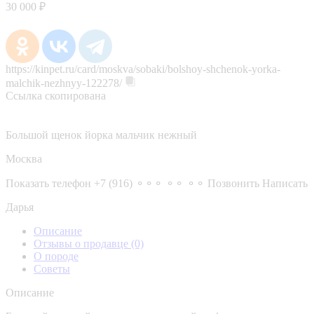
30 000 ₽
https://kinpet.ru/card/moskva/sobaki/bolshoy-shchenok-yorka-
malchik-nezhnyy-122278/
Ссылка скопирована
Большой щенок йорка мальчик нежный
Москва
Показать телефон
+7 (916) ⚬⚬⚬ ⚬⚬ ⚬⚬
Позвонить
Написать
Дарья
Описание
Отзывы о продавце
(0)
О породе
Советы
Описание