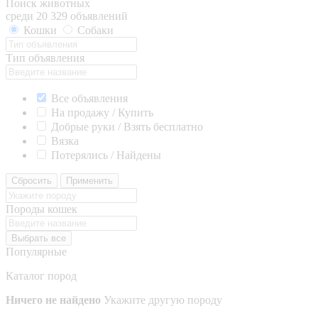
Поиск животных
среди 20 329 объявлений
Кошки
Собаки
Тип объявления
Все объявления
На продажу / Купить
Добрые руки / Взять бесплатно
Вязка
Потерялись / Найдены
Сбросить
Применить
Породы кошек
Выбрать все
Популярные
Каталог пород
Ничего не найдено
Укажите другую породу