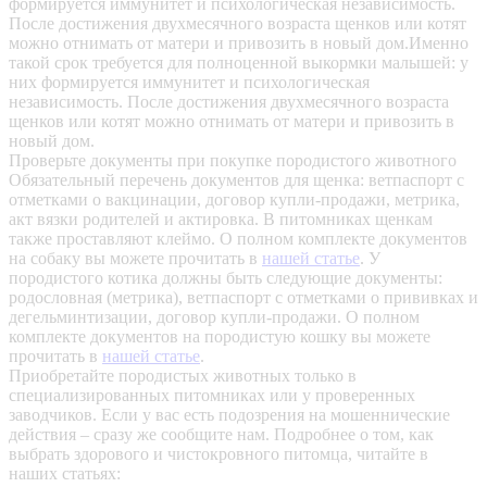
формируется иммунитет и психологическая независимость.
После достижения двухмесячного возраста щенков или котят
можно отнимать от матери и привозить в новый дом.Именно
такой срок требуется для полноценной выкормки малышей: у
них формируется иммунитет и психологическая
независимость. После достижения двухмесячного возраста
щенков или котят можно отнимать от матери и привозить в
новый дом.
Проверьте документы при покупке породистого животного
Обязательный перечень документов для щенка: ветпаспорт с
отметками о вакцинации, договор купли-продажи, метрика,
акт вязки родителей и актировка. В питомниках щенкам
также проставляют клеймо. О полном комплекте документов
на собаку вы можете прочитать в
нашей статье
.
У
породистого котика должны быть следующие документы:
родословная (метрика), ветпаспорт с отметками о прививках и
дегельминтизации, договор купли-продажи. О полном
комплекте документов на породистую кошку вы можете
прочитать в
нашей статье
.
Приобретайте породистых животных только в
специализированных питомниках или у проверенных
заводчиков. Если у вас есть подозрения на мошеннические
действия – сразу же сообщите нам.
Подробнее о том, как
выбрать здорового и чистокровного питомца, читайте в
наших статьях: