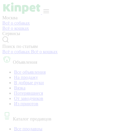
Москва
Всё о собаках
Всё о кошках
Сервисы
Поиск по статьям
Всё о собаках
Всё о кошках
Объявления
Все объявления
На продажу
В добрые руки
Вязка
Потерявшиеся
От заводчиков
Из приютов
Каталог продавцов
Все продавцы