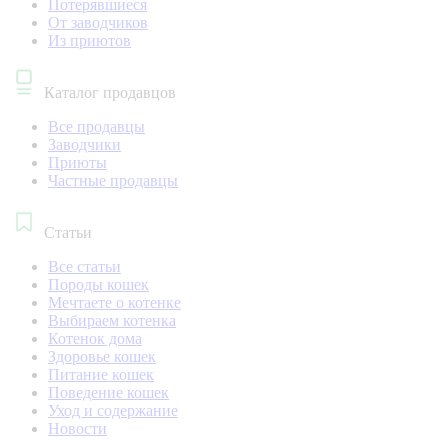
Потерявшиеся
От заводчиков
Из приютов
Каталог продавцов
Все продавцы
Заводчики
Приюты
Частные продавцы
Статьи
Все статьи
Породы кошек
Мечтаете о котенке
Выбираем котенка
Котенок дома
Здоровье кошек
Питание кошек
Поведение кошек
Уход и содержание
Новости