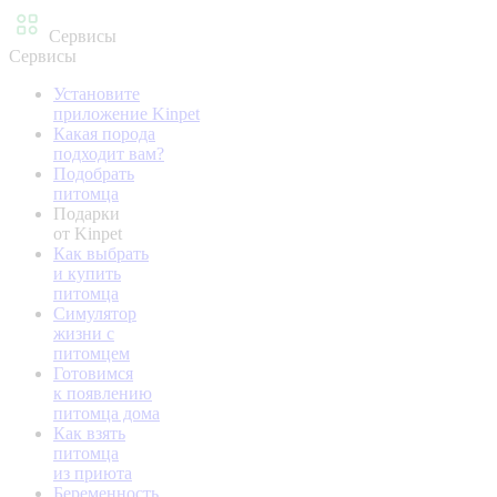
Сервисы
Сервисы
Установите
приложение Kinpet
Какая порода
подходит вам?
Подобрать
питомца
Подарки
от Kinpet
Как выбрать
и купить
питомца
Симулятор
жизни с
питомцем
Готовимся
к появлению
питомца дома
Как взять
питомца
из приюта
Беременность