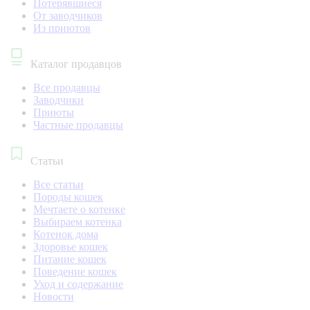
Потерявшиеся
От заводчиков
Из приютов
Каталог продавцов
Все продавцы
Заводчики
Приюты
Частные продавцы
Статьи
Все статьи
Породы кошек
Мечтаете о котенке
Выбираем котенка
Котенок дома
Здоровье кошек
Питание кошек
Поведение кошек
Уход и содержание
Новости