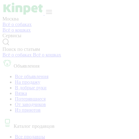
Москва
Всё о собаках
Всё о кошках
Сервисы
Поиск по статьям
Всё о собаках
Всё о кошках
Объявления
Все объявления
На продажу
В добрые руки
Вязка
Потерявшиеся
От заводчиков
Из приютов
Каталог продавцов
Все продавцы