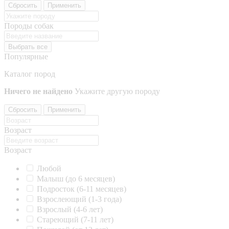
Сбросить
Применить
Породы собак
Выбрать все
Популярные
Каталог пород
Ничего не найдено
Укажите другую породу
Сбросить
Применить
Возраст
Возраст
Любой
Малыш (до 6 месяцев)
Подросток (6-11 месяцев)
Взрослеющий (1-3 года)
Взрослый (4-6 лет)
Стареющий (7-11 лет)