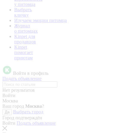
у питомца
Выбрать
кличку
Изучаем эмоции питомца
Журнал
о питомцах
Kinpet для
продавцов
Kinpet
помогает
приютам
Войти в профиль
Подать объявление
Нет результатов
Войти
Москва
Ваш город
Москва
?
Выбрать город
Да
Город подтверждён
Войти
Подать объявление