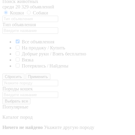
Поиск животных
среди 20 329 объявлений
Кошки
Собаки
Тип объявления
Все объявления
На продажу / Купить
Добрые руки / Взять бесплатно
Вязка
Потерялись / Найдены
Сбросить
Применить
Породы кошек
Выбрать все
Популярные
Каталог пород
Ничего не найдено
Укажите другую породу