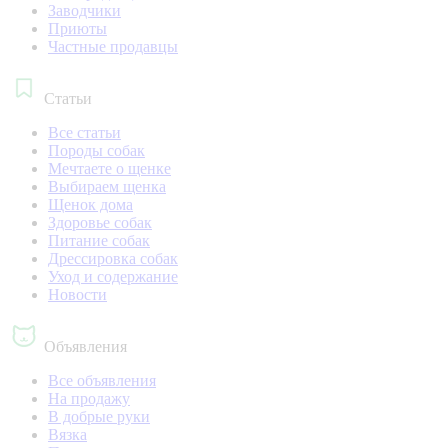
Заводчики
Приюты
Частные продавцы
Статьи
Все статьи
Породы собак
Мечтаете о щенке
Выбираем щенка
Щенок дома
Здоровье собак
Питание собак
Дрессировка собак
Уход и содержание
Новости
Объявления
Все объявления
На продажу
В добрые руки
Вязка