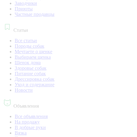
Заводчики
Приюты
Частные продавцы
Статьи
Все статьи
Породы собак
Мечтаете о щенке
Выбираем щенка
Щенок дома
Здоровье собак
Питание собак
Дрессировка собак
Уход и содержание
Новости
Объявления
Все объявления
На продажу
В добрые руки
Вязка