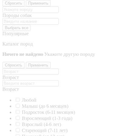
Сбросить
Применить
Породы собак
Выбрать все
Популярные
Каталог пород
Ничего не найдено
Укажите другую породу
Сбросить
Применить
Возраст
Возраст
Любой
Малыш (до 6 месяцев)
Подросток (6-11 месяцев)
Взрослеющий (1-3 года)
Взрослый (4-6 лет)
Стареющий (7-11 лет)