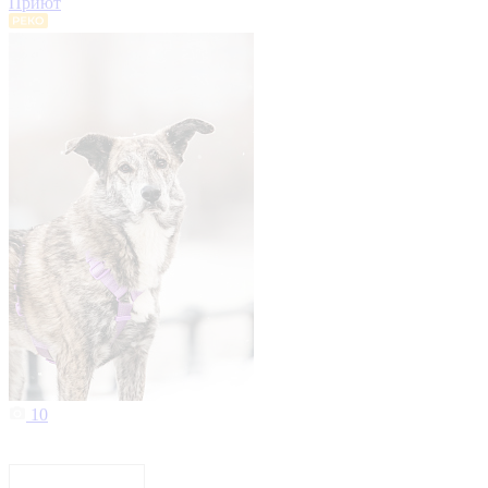
Приют
10