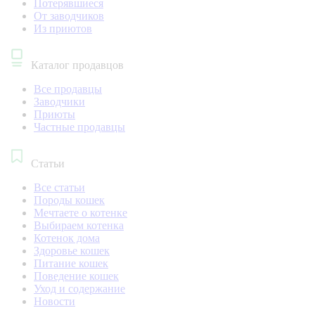
Потерявшиеся
От заводчиков
Из приютов
Каталог продавцов
Все продавцы
Заводчики
Приюты
Частные продавцы
Статьи
Все статьи
Породы кошек
Мечтаете о котенке
Выбираем котенка
Котенок дома
Здоровье кошек
Питание кошек
Поведение кошек
Уход и содержание
Новости