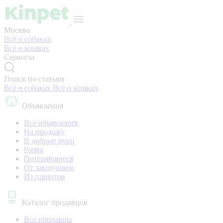
Москва
Всё о собаках
Всё о кошках
Сервисы
Поиск по статьям
Всё о собаках
Всё о кошках
Объявления
Все объявления
На продажу
В добрые руки
Вязка
Потерявшиеся
От заводчиков
Из приютов
Каталог продавцов
Все продавцы