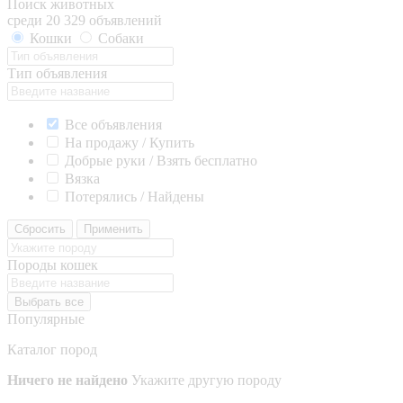
Поиск животных
среди 20 329 объявлений
Кошки
Собаки
Тип объявления
Все объявления
На продажу / Купить
Добрые руки / Взять бесплатно
Вязка
Потерялись / Найдены
Сбросить
Применить
Породы кошек
Выбрать все
Популярные
Каталог пород
Ничего не найдено
Укажите другую породу