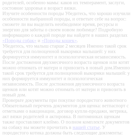
родителей, особенно мамы: каков их темперамент, заслуги,
состояние здоровья и возраст вязки.
Изучите особенности породы
Убедитесь, что хорошо изучили
особенности выбранной породы, и ответьте себе на вопрос:
сможете ли вы выделить необходимое время, ресурсы и
энергию для заботы о своем новом любимце? Подробную
информацию о каждой породе вы найдете в наших разделах
«Породы собак»
и
«Породы кошек»
.
Убедитесь, что малыш старше 2 месяцев
Именно такой срок
требуется для полноценной выкормки малышей: у них
формируется иммунитет и психологическая независимость.
После достижения двухмесячного возраста щенков или котят
можно отнимать от матери и привозить в новый дом.Именно
такой срок требуется для полноценной выкормки малышей: у
них формируется иммунитет и психологическая
независимость. После достижения двухмесячного возраста
щенков или котят можно отнимать от матери и привозить в
новый дом.
Проверьте документы при покупке породистого животного
Обязательный перечень документов для щенка: ветпаспорт с
отметками о вакцинации, договор купли-продажи, метрика,
акт вязки родителей и актировка. В питомниках щенкам
также проставляют клеймо. О полном комплекте документов
на собаку вы можете прочитать в
нашей статье
.
У
породистого котика должны быть следующие документы: