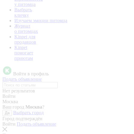
у питомца
Выбрать
кличку
Изучаем эмоции питомца
Журнал
о питомцах
Kinpet для
продавцов
Kinpet
помогает
приютам
Войти в профиль
Подать объявление
Нет результатов
Войти
Москва
Ваш город
Москва
?
Выбрать город
Да
Город подтверждён
Войти
Подать объявление