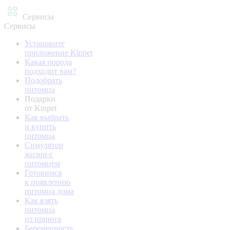
Сервисы
Сервисы
Установите
приложение Kinpet
Какая порода
подходит вам?
Подобрать
питомца
Подарки
от Kinpet
Как выбрать
и купить
питомца
Симулятор
жизни с
питомцем
Готовимся
к появлению
питомца дома
Как взять
питомца
из приюта
Беременность