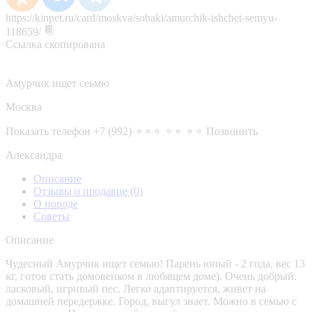
https://kinpet.ru/card/moskva/sobaki/amurchik-ishchet-semyu-
118659/
Ссылка скопирована
Амурчик ищет сеьмю
Москва
Показать телефон
+7 (992) ⚬⚬⚬ ⚬⚬ ⚬⚬
Позвонить
Александра
Описание
Отзывы о продавце
(0)
О породе
Советы
Описание
Чудесный Амурчик ищет семью! Парень юный - 2 года, вес 13
кг, готов стать домовенком в любящем доме). Очень добрый.
ласковый, игривый пес. Легко адаптируется, живет на
домашней передержке. Город, выгул знает. Можно в семью с