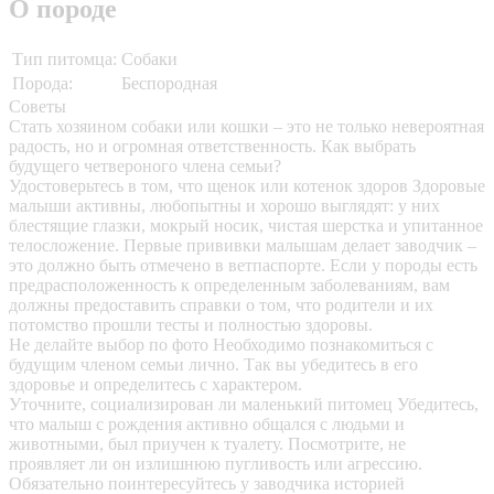
О породе
Тип питомца:
Собаки
Порода:
Беспородная
Советы
Стать хозяином собаки или кошки – это не только невероятная
радость, но и огромная ответственность. Как выбрать
будущего четвероного члена семьи?
Удостоверьтесь в том, что щенок или котенок здоров
Здоровые
малыши активны, любопытны и хорошо выглядят: у них
блестящие глазки, мокрый носик, чистая шерстка и упитанное
телосложение. Первые прививки малышам делает заводчик –
это должно быть отмечено в ветпаспорте. Если у породы есть
предрасположенность к определенным заболеваниям, вам
должны предоставить справки о том, что родители и их
потомство прошли тесты и полностью здоровы.
Не делайте выбор по фото
Необходимо познакомиться с
будущим членом семьи лично. Так вы убедитесь в его
здоровье и определитесь с характером.
Уточните, социализирован ли маленький питомец
Убедитесь,
что малыш с рождения активно общался с людьми и
животными, был приучен к туалету. Посмотрите, не
проявляет ли он излишнюю пугливость или агрессию.
Обязательно поинтересуйтесь у заводчика историей