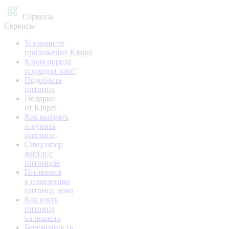
Сервисы
Сервисы
Установите
приложение Kinpet
Какая порода
подходит вам?
Подобрать
питомца
Подарки
от Kinpet
Как выбрать
и купить
питомца
Симулятор
жизни с
питомцем
Готовимся
к появлению
питомца дома
Как взять
питомца
из приюта
Беременность