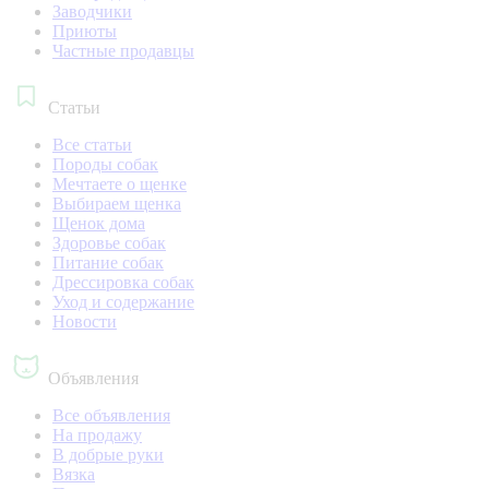
Заводчики
Приюты
Частные продавцы
Статьи
Все статьи
Породы собак
Мечтаете о щенке
Выбираем щенка
Щенок дома
Здоровье собак
Питание собак
Дрессировка собак
Уход и содержание
Новости
Объявления
Все объявления
На продажу
В добрые руки
Вязка