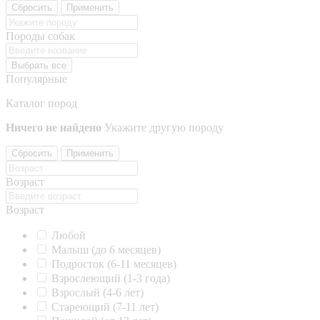
Сбросить
Применить
Породы собак
Выбрать все
Популярные
Каталог пород
Ничего не найдено
Укажите другую породу
Сбросить
Применить
Возраст
Возраст
Любой
Малыш (до 6 месяцев)
Подросток (6-11 месяцев)
Взрослеющий (1-3 года)
Взрослый (4-6 лет)
Стареющий (7-11 лет)