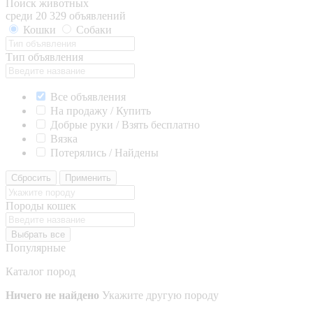
Поиск животных
среди 20 329 объявлений
Кошки
Собаки
Тип объявления
Все объявления
На продажу / Купить
Добрые руки / Взять бесплатно
Вязка
Потерялись / Найдены
Сбросить
Применить
Породы кошек
Выбрать все
Популярные
Каталог пород
Ничего не найдено
Укажите другую породу