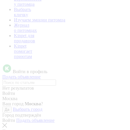
у питомца
Выбрать
кличку
Изучаем эмоции питомца
Журнал
о питомцах
Kinpet для
продавцов
Kinpet
помогает
приютам
Войти в профиль
Подать объявление
Нет результатов
Войти
Москва
Ваш город
Москва
?
Выбрать город
Да
Город подтверждён
Войти
Подать объявление