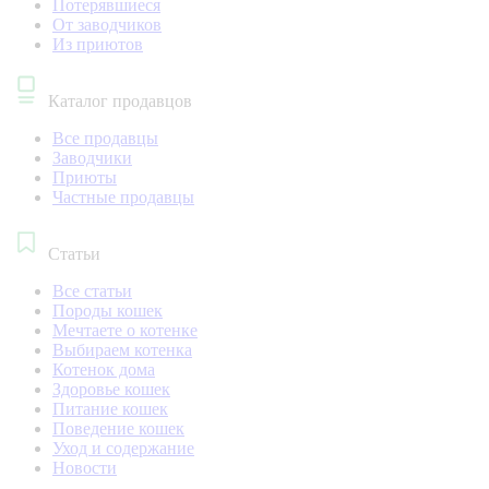
Потерявшиеся
От заводчиков
Из приютов
Каталог продавцов
Все продавцы
Заводчики
Приюты
Частные продавцы
Статьи
Все статьи
Породы кошек
Мечтаете о котенке
Выбираем котенка
Котенок дома
Здоровье кошек
Питание кошек
Поведение кошек
Уход и содержание
Новости