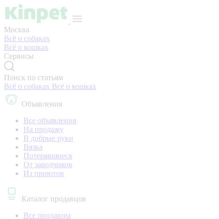
Москва
Всё о собаках
Всё о кошках
Сервисы
Поиск по статьям
Всё о собаках
Всё о кошках
Объявления
Все объявления
На продажу
В добрые руки
Вязка
Потерявшиеся
От заводчиков
Из приютов
Каталог продавцов
Все продавцы