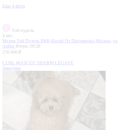
Еще 4 фото
Той-пудель
4 мес.
Мелия Той Пудель РКФ Китай От Питомника
Москва, ул.
Арбат
Вчера, 09:28
270 000 ₽
CURL MASCOT SHARM LEGASY
Заводчик