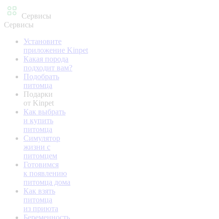
Сервисы
Сервисы
Установите
приложение Kinpet
Какая порода
подходит вам?
Подобрать
питомца
Подарки
от Kinpet
Как выбрать
и купить
питомца
Симулятор
жизни с
питомцем
Готовимся
к появлению
питомца дома
Как взять
питомца
из приюта
Беременность