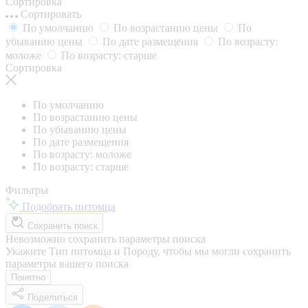
Сортировка
Сортировать
По умолчанию
По возрастанию цены
По
убыванию цены
По дате размещения
По возрасту:
моложе
По возрасту: старше
Сортировка
По умолчанию
По возрастанию цены
По убыванию цены
По дате размещения
По возрасту: моложе
По возрасту: старше
Фильтры
Подобрать питомца
Сохранить поиск
Невозможно сохранить параметры поиска
Укажите Тип питомца и Породу, чтобы мы могли сохранить
параметры вашего поиска
Понятно
Поделиться