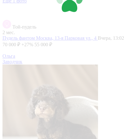
Еще 1 фото
Той-пудель
2 мес.
Пудель фантом
Москва, 13-я Парковая ул., 4
Вчера, 13:02
70 000 ₽
+27%
55 000 ₽
Ольга
Заводчик