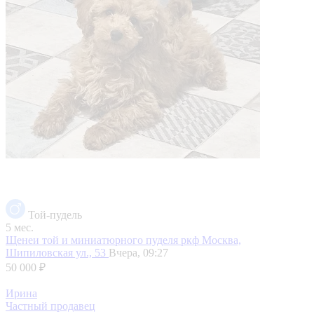
Той-пудель
5 мес.
Щенеи той и миниатюрного пуделя ркф
Москва,
Шипиловская ул., 53
Вчера, 09:27
50 000 ₽
Ирина
Частный продавец