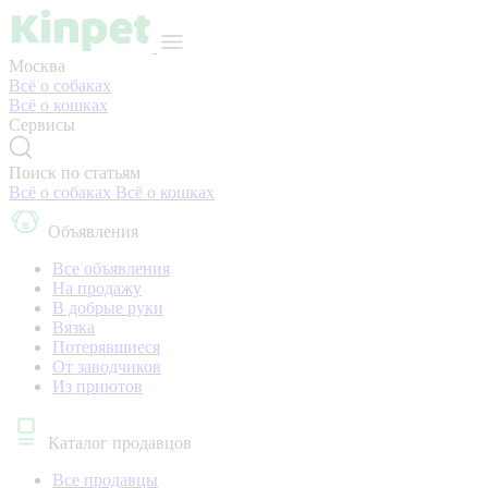
Москва
Всё о собаках
Всё о кошках
Сервисы
Поиск по статьям
Всё о собаках
Всё о кошках
Объявления
Все объявления
На продажу
В добрые руки
Вязка
Потерявшиеся
От заводчиков
Из приютов
Каталог продавцов
Все продавцы