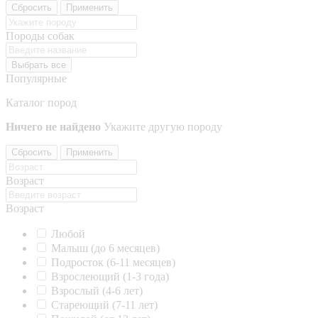
Сбросить
Применить
Породы собак
Выбрать все
Популярные
Каталог пород
Ничего не найдено
Укажите другую породу
Сбросить
Применить
Возраст
Возраст
Любой
Малыш (до 6 месяцев)
Подросток (6-11 месяцев)
Взрослеющий (1-3 года)
Взрослый (4-6 лет)
Стареющий (7-11 лет)