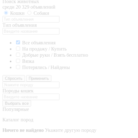
Поиск животных
среди 20 329 объявлений
Кошки
Собаки
Тип объявления
Все объявления
На продажу / Купить
Добрые руки / Взять бесплатно
Вязка
Потерялись / Найдены
Сбросить
Применить
Породы кошек
Выбрать все
Популярные
Каталог пород
Ничего не найдено
Укажите другую породу