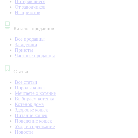
Потерявшиеся
От заводчиков
Из приютов
Каталог продавцов
Все продавцы
Заводчики
Приюты
Частные продавцы
Статьи
Все статьи
Породы кошек
Мечтаете о котенке
Выбираем котенка
Котенок дома
Здоровье кошек
Питание кошек
Поведение кошек
Уход и содержание
Новости