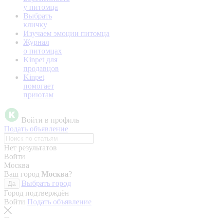
у питомца
Выбрать
кличку
Изучаем эмоции питомца
Журнал
о питомцах
Kinpet для
продавцов
Kinpet
помогает
приютам
Войти в профиль
Подать объявление
Нет результатов
Войти
Москва
Ваш город
Москва
?
Выбрать город
Да
Город подтверждён
Войти
Подать объявление