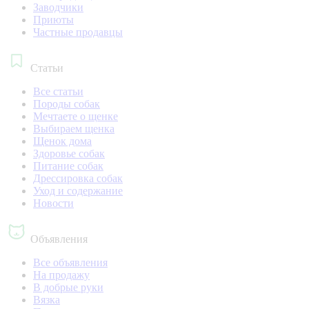
Заводчики
Приюты
Частные продавцы
Статьи
Все статьи
Породы собак
Мечтаете о щенке
Выбираем щенка
Щенок дома
Здоровье собак
Питание собак
Дрессировка собак
Уход и содержание
Новости
Объявления
Все объявления
На продажу
В добрые руки
Вязка