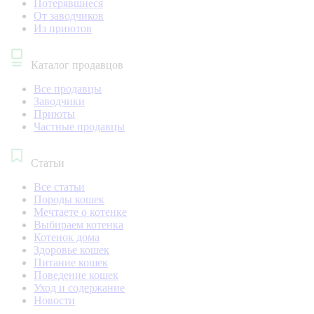
Потерявшиеся
От заводчиков
Из приютов
Каталог продавцов
Все продавцы
Заводчики
Приюты
Частные продавцы
Статьи
Все статьи
Породы кошек
Мечтаете о котенке
Выбираем котенка
Котенок дома
Здоровье кошек
Питание кошек
Поведение кошек
Уход и содержание
Новости