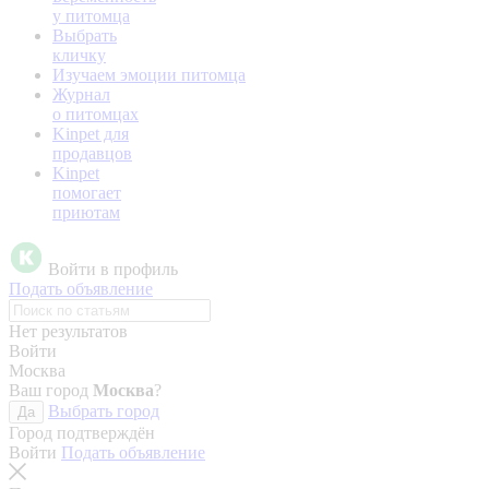
у питомца
Выбрать
кличку
Изучаем эмоции питомца
Журнал
о питомцах
Kinpet для
продавцов
Kinpet
помогает
приютам
Войти в профиль
Подать объявление
Нет результатов
Войти
Москва
Ваш город
Москва
?
Выбрать город
Да
Город подтверждён
Войти
Подать объявление