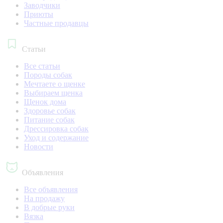
Заводчики
Приюты
Частные продавцы
Статьи
Все статьи
Породы собак
Мечтаете о щенке
Выбираем щенка
Щенок дома
Здоровье собак
Питание собак
Дрессировка собак
Уход и содержание
Новости
Объявления
Все объявления
На продажу
В добрые руки
Вязка