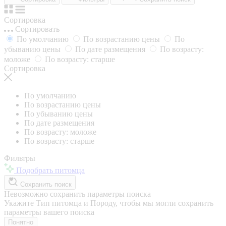
Сортировка
Сортировать
По умолчанию
По возрастанию цены
По
убыванию цены
По дате размещения
По возрасту:
моложе
По возрасту: старше
Сортировка
По умолчанию
По возрастанию цены
По убыванию цены
По дате размещения
По возрасту: моложе
По возрасту: старше
Фильтры
Подобрать питомца
Сохранить поиск
Невозможно сохранить параметры поиска
Укажите Тип питомца и Породу, чтобы мы могли сохранить
параметры вашего поиска
Понятно