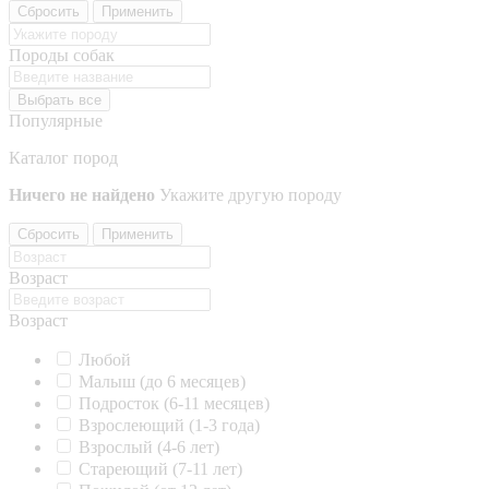
Сбросить
Применить
Породы собак
Выбрать все
Популярные
Каталог пород
Ничего не найдено
Укажите другую породу
Сбросить
Применить
Возраст
Возраст
Любой
Малыш (до 6 месяцев)
Подросток (6-11 месяцев)
Взрослеющий (1-3 года)
Взрослый (4-6 лет)
Стареющий (7-11 лет)