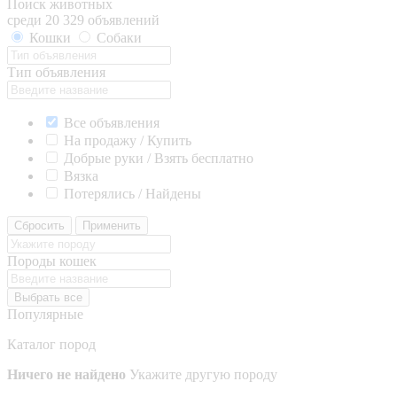
Поиск животных
среди 20 329 объявлений
Кошки
Собаки
Тип объявления
Все объявления
На продажу / Купить
Добрые руки / Взять бесплатно
Вязка
Потерялись / Найдены
Сбросить
Применить
Породы кошек
Выбрать все
Популярные
Каталог пород
Ничего не найдено
Укажите другую породу