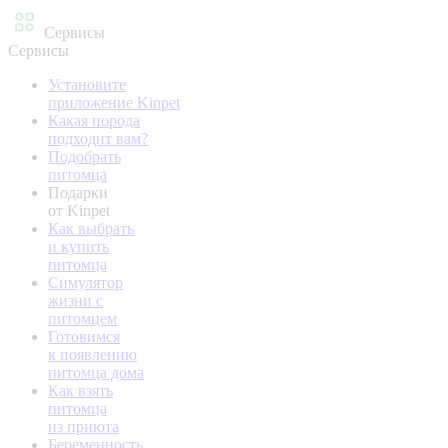
Сервисы
Сервисы
Установите
приложение Kinpet
Какая порода
подходит вам?
Подобрать
питомца
Подарки
от Kinpet
Как выбрать
и купить
питомца
Симулятор
жизни с
питомцем
Готовимся
к появлению
питомца дома
Как взять
питомца
из приюта
Беременность