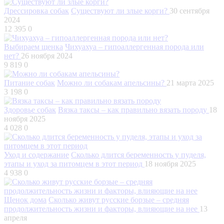
Дрессировка собак
Существуют ли злые корги?
30 сентября
2024
12 395
0
Выбираем щенка
Чихуахуа – гипоаллергенная порода или
нет?
26 ноября 2024
9 819
0
Питание собак
Можно ли собакам апельсины?
21 марта 2025
3 198
0
Здоровье собак
Вязка таксы – как правильно вязать породу
18
ноября 2025
4 028
0
Уход и содержание
Сколько длится беременность у пуделя,
этапы и уход за питомцем в этот период
18 ноября 2025
4 938
0
Щенок дома
Сколько живут русские борзые – средняя
продолжительность жизни и факторы, влияющие на нее
13
апреля