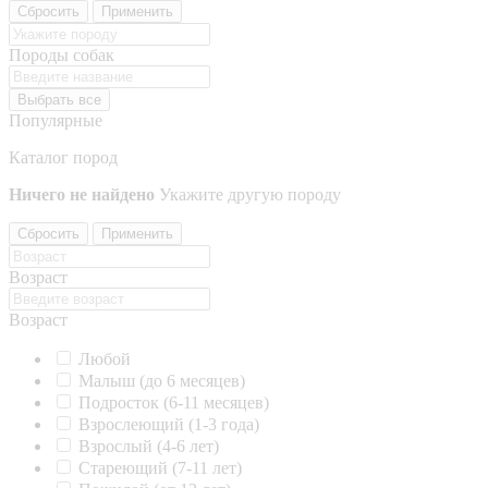
Сбросить
Применить
Породы собак
Выбрать все
Популярные
Каталог пород
Ничего не найдено
Укажите другую породу
Сбросить
Применить
Возраст
Возраст
Любой
Малыш (до 6 месяцев)
Подросток (6-11 месяцев)
Взрослеющий (1-3 года)
Взрослый (4-6 лет)
Стареющий (7-11 лет)