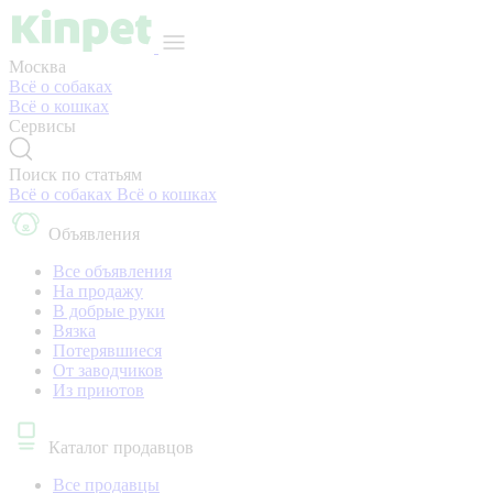
Москва
Всё о собаках
Всё о кошках
Сервисы
Поиск по статьям
Всё о собаках
Всё о кошках
Объявления
Все объявления
На продажу
В добрые руки
Вязка
Потерявшиеся
От заводчиков
Из приютов
Каталог продавцов
Все продавцы