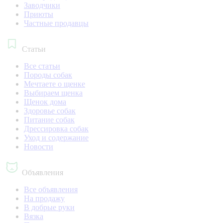
Заводчики
Приюты
Частные продавцы
Статьи
Все статьи
Породы собак
Мечтаете о щенке
Выбираем щенка
Щенок дома
Здоровье собак
Питание собак
Дрессировка собак
Уход и содержание
Новости
Объявления
Все объявления
На продажу
В добрые руки
Вязка