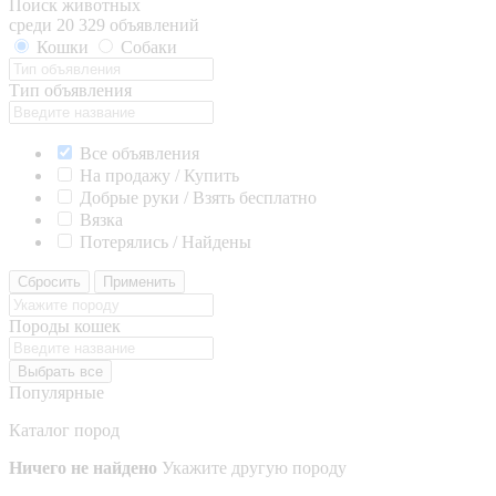
Поиск животных
среди 20 329 объявлений
Кошки
Собаки
Тип объявления
Все объявления
На продажу / Купить
Добрые руки / Взять бесплатно
Вязка
Потерялись / Найдены
Сбросить
Применить
Породы кошек
Выбрать все
Популярные
Каталог пород
Ничего не найдено
Укажите другую породу