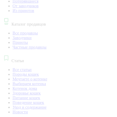
Потерявшиеся
От заводчиков
Из приютов
Каталог продавцов
Все продавцы
Заводчики
Приюты
Частные продавцы
Статьи
Все статьи
Породы кошек
Мечтаете о котенке
Выбираем котенка
Котенок дома
Здоровье кошек
Питание кошек
Поведение кошек
Уход и содержание
Новости