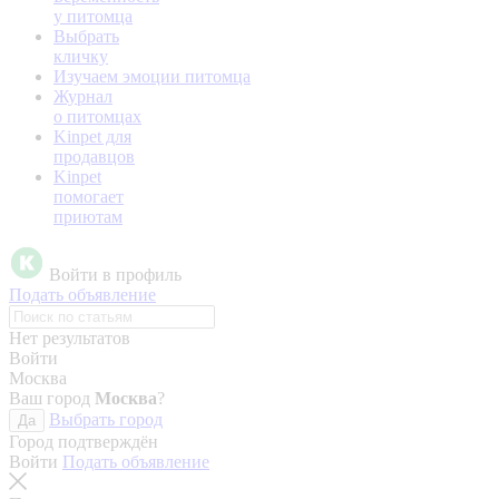
у питомца
Выбрать
кличку
Изучаем эмоции питомца
Журнал
о питомцах
Kinpet для
продавцов
Kinpet
помогает
приютам
Войти в профиль
Подать объявление
Нет результатов
Войти
Москва
Ваш город
Москва
?
Выбрать город
Да
Город подтверждён
Войти
Подать объявление