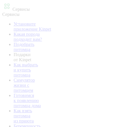
Сервисы
Сервисы
Установите
приложение Kinpet
Какая порода
подходит вам?
Подобрать
питомца
Подарки
от Kinpet
Как выбрать
и купить
питомца
Симулятор
жизни с
питомцем
Готовимся
к появлению
питомца дома
Как взять
питомца
из приюта
Беременность