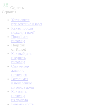
Сервисы
Сервисы
Установите
приложение Kinpet
Какая порода
подходит вам?
Подобрать
питомца
Подарки
от Kinpet
Как выбрать
и купить
питомца
Симулятор
жизни с
питомцем
Готовимся
к появлению
питомца дома
Как взять
питомца
из приюта
Беременность