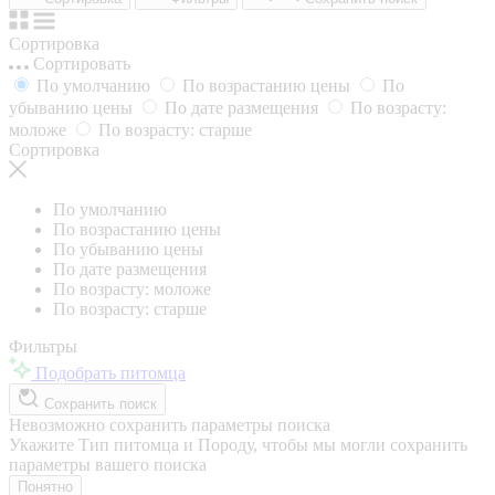
Сортировка
Сортировать
По умолчанию
По возрастанию цены
По
убыванию цены
По дате размещения
По возрасту:
моложе
По возрасту: старше
Сортировка
По умолчанию
По возрастанию цены
По убыванию цены
По дате размещения
По возрасту: моложе
По возрасту: старше
Фильтры
Подобрать питомца
Сохранить поиск
Невозможно сохранить параметры поиска
Укажите Тип питомца и Породу, чтобы мы могли сохранить
параметры вашего поиска
Понятно