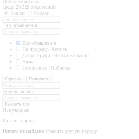
Поиск животных
среди 20 329 объявлений
Кошки
Собаки
Тип объявления
Все объявления
На продажу / Купить
Добрые руки / Взять бесплатно
Вязка
Потерялись / Найдены
Сбросить
Применить
Породы кошек
Выбрать все
Популярные
Каталог пород
Ничего не найдено
Укажите другую породу