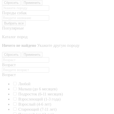
Сбросить
Применить
Породы собак
Выбрать все
Популярные
Каталог пород
Ничего не найдено
Укажите другую породу
Сбросить
Применить
Возраст
Возраст
Любой
Малыш (до 6 месяцев)
Подросток (6-11 месяцев)
Взрослеющий (1-3 года)
Взрослый (4-6 лет)
Стареющий (7-11 лет)