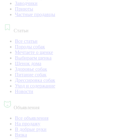
Заводчики
Приюты
Частные продавцы
Статьи
Все статьи
Породы собак
Мечтаете о щенке
Выбираем щенка
Щенок дома
Здоровье собак
Питание собак
Дрессировка собак
Уход и содержание
Новости
Объявления
Все объявления
На продажу
В добрые руки
Вязка