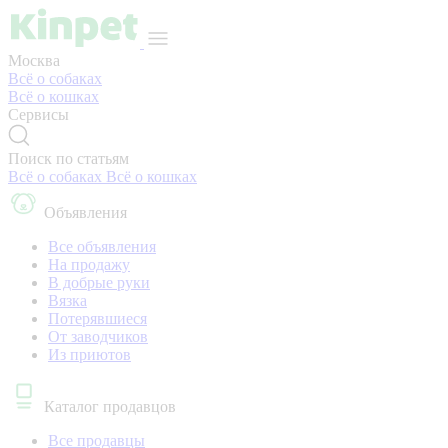
Москва
Всё о собаках
Всё о кошках
Сервисы
Поиск по статьям
Всё о собаках
Всё о кошках
Объявления
Все объявления
На продажу
В добрые руки
Вязка
Потерявшиеся
От заводчиков
Из приютов
Каталог продавцов
Все продавцы