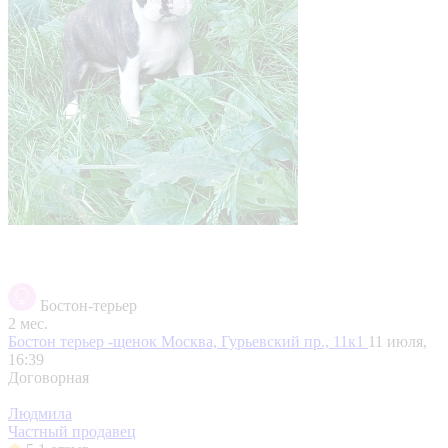
Бостон-терьер
2 мес.
Бостон терьер -щенок
Москва, Гурьевский пр., 11к1
11 июля,
16:39
Договорная
Людмила
Частный продавец