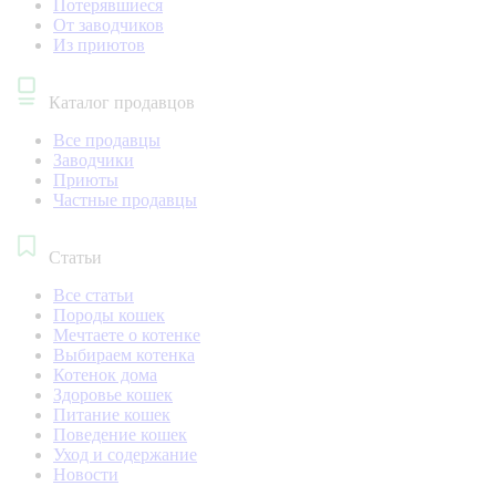
Потерявшиеся
От заводчиков
Из приютов
Каталог продавцов
Все продавцы
Заводчики
Приюты
Частные продавцы
Статьи
Все статьи
Породы кошек
Мечтаете о котенке
Выбираем котенка
Котенок дома
Здоровье кошек
Питание кошек
Поведение кошек
Уход и содержание
Новости