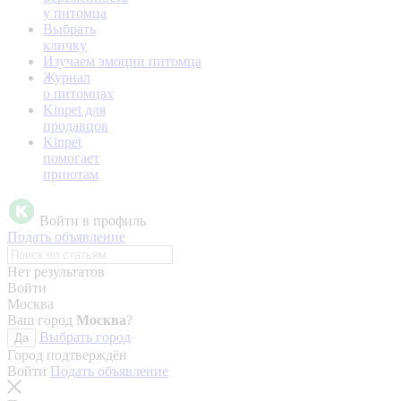
у питомца
Выбрать
кличку
Изучаем эмоции питомца
Журнал
о питомцах
Kinpet для
продавцов
Kinpet
помогает
приютам
Войти в профиль
Подать объявление
Нет результатов
Войти
Москва
Ваш город
Москва
?
Выбрать город
Да
Город подтверждён
Войти
Подать объявление