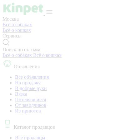
Москва
Всё о собаках
Всё о кошках
Сервисы
Поиск по статьям
Всё о собаках
Всё о кошках
Объявления
Все объявления
На продажу
В добрые руки
Вязка
Потерявшиеся
От заводчиков
Из приютов
Каталог продавцов
Все продавцы