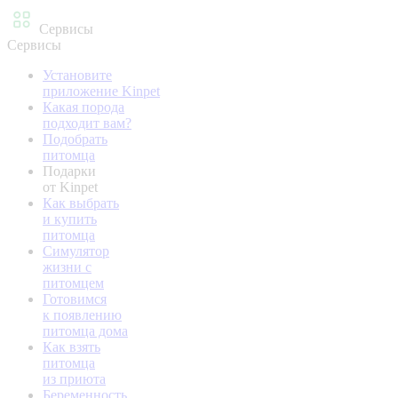
Сервисы
Сервисы
Установите
приложение Kinpet
Какая порода
подходит вам?
Подобрать
питомца
Подарки
от Kinpet
Как выбрать
и купить
питомца
Симулятор
жизни с
питомцем
Готовимся
к появлению
питомца дома
Как взять
питомца
из приюта
Беременность