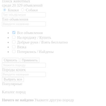
Поиск животных
среди 20 329 объявлений
Кошки
Собаки
Тип объявления
Все объявления
На продажу / Купить
Добрые руки / Взять бесплатно
Вязка
Потерялись / Найдены
Сбросить
Применить
Породы кошек
Выбрать все
Популярные
Каталог пород
Ничего не найдено
Укажите другую породу