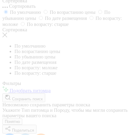
Сортировка
Сортировать
По умолчанию
По возрастанию цены
По
убыванию цены
По дате размещения
По возрасту:
моложе
По возрасту: старше
Сортировка
По умолчанию
По возрастанию цены
По убыванию цены
По дате размещения
По возрасту: моложе
По возрасту: старше
Фильтры
Подобрать питомца
Сохранить поиск
Невозможно сохранить параметры поиска
Укажите Тип питомца и Породу, чтобы мы могли сохранить
параметры вашего поиска
Понятно
Поделиться