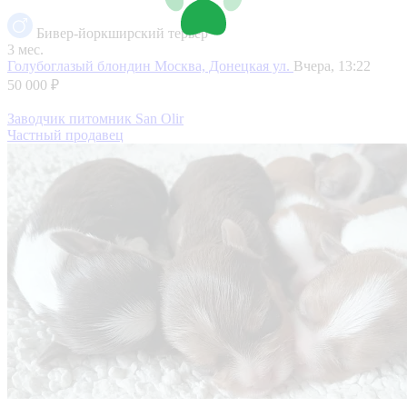
Бивер-йоркширский терьер
3 мес.
Голубоглазый блондин
Москва, Донецкая ул.
Вчера, 13:22
50 000 ₽
Заводчик питомник San Olir
Частный продавец