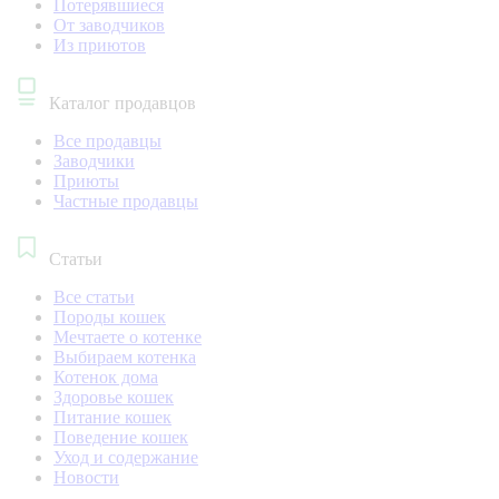
Потерявшиеся
От заводчиков
Из приютов
Каталог продавцов
Все продавцы
Заводчики
Приюты
Частные продавцы
Статьи
Все статьи
Породы кошек
Мечтаете о котенке
Выбираем котенка
Котенок дома
Здоровье кошек
Питание кошек
Поведение кошек
Уход и содержание
Новости