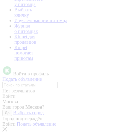
у питомца
Выбрать
кличку
Изучаем эмоции питомца
Журнал
о питомцах
Kinpet для
продавцов
Kinpet
помогает
приютам
Войти в профиль
Подать объявление
Нет результатов
Войти
Москва
Ваш город
Москва
?
Выбрать город
Да
Город подтверждён
Войти
Подать объявление