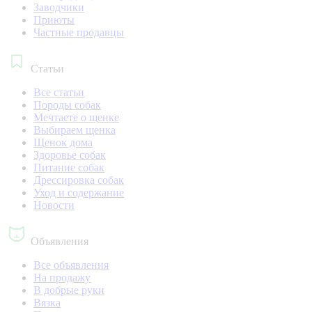
Заводчики
Приюты
Частные продавцы
Статьи
Все статьи
Породы собак
Мечтаете о щенке
Выбираем щенка
Щенок дома
Здоровье собак
Питание собак
Дрессировка собак
Уход и содержание
Новости
Объявления
Все объявления
На продажу
В добрые руки
Вязка