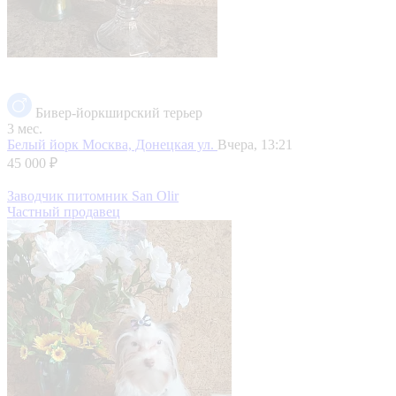
Бивер-йоркширский терьер
3 мес.
Белый йорк
Москва, Донецкая ул.
Вчера, 13:21
45 000 ₽
Заводчик питомник San Olir
Частный продавец