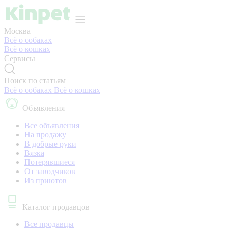
Москва
Всё о собаках
Всё о кошках
Сервисы
Поиск по статьям
Всё о собаках
Всё о кошках
Объявления
Все объявления
На продажу
В добрые руки
Вязка
Потерявшиеся
От заводчиков
Из приютов
Каталог продавцов
Все продавцы