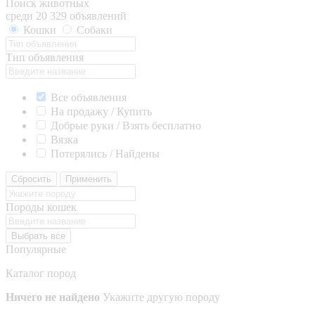
Поиск животных
среди 20 329 объявлений
Кошки
Собаки
Тип объявления
Все объявления
На продажу / Купить
Добрые руки / Взять бесплатно
Вязка
Потерялись / Найдены
Сбросить
Применить
Породы кошек
Выбрать все
Популярные
Каталог пород
Ничего не найдено
Укажите другую породу