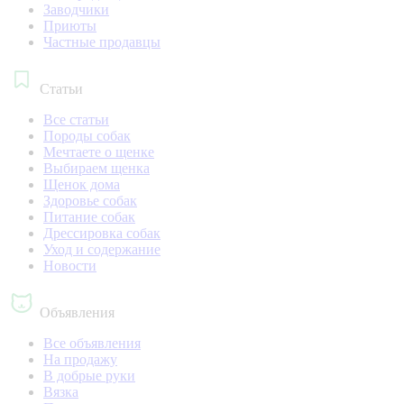
Заводчики
Приюты
Частные продавцы
Статьи
Все статьи
Породы собак
Мечтаете о щенке
Выбираем щенка
Щенок дома
Здоровье собак
Питание собак
Дрессировка собак
Уход и содержание
Новости
Объявления
Все объявления
На продажу
В добрые руки
Вязка