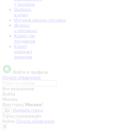
у питомца
Выбрать
кличку
Изучаем эмоции питомца
Журнал
о питомцах
Kinpet для
продавцов
Kinpet
помогает
приютам
Войти в профиль
Подать объявление
Нет результатов
Войти
Москва
Ваш город
Москва
?
Выбрать город
Да
Город подтверждён
Войти
Подать объявление