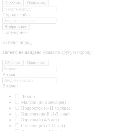
Сбросить
Применить
Породы собак
Выбрать все
Популярные
Каталог пород
Ничего не найдено
Укажите другую породу
Сбросить
Применить
Возраст
Возраст
Любой
Малыш (до 6 месяцев)
Подросток (6-11 месяцев)
Взрослеющий (1-3 года)
Взрослый (4-6 лет)
Стареющий (7-11 лет)