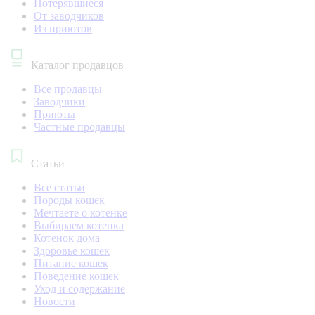
Потерявшиеся
От заводчиков
Из приютов
Каталог продавцов
Все продавцы
Заводчики
Приюты
Частные продавцы
Статьи
Все статьи
Породы кошек
Мечтаете о котенке
Выбираем котенка
Котенок дома
Здоровье кошек
Питание кошек
Поведение кошек
Уход и содержание
Новости