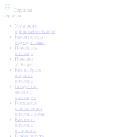
Сервисы
Сервисы
Установите
приложение Kinpet
Какая порода
подходит вам?
Подобрать
питомца
Подарки
от Kinpet
Как выбрать
и купить
питомца
Симулятор
жизни с
питомцем
Готовимся
к появлению
питомца дома
Как взять
питомца
из приюта
Беременность