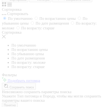
Сортировка
Сортировать
По умолчанию
По возрастанию цены
По
убыванию цены
По дате размещения
По возрасту:
моложе
По возрасту: старше
Сортировка
По умолчанию
По возрастанию цены
По убыванию цены
По дате размещения
По возрасту: моложе
По возрасту: старше
Фильтры
Подобрать питомца
Сохранить поиск
Невозможно сохранить параметры поиска
Укажите Тип питомца и Породу, чтобы мы могли сохранить
параметры вашего поиска
Понятно