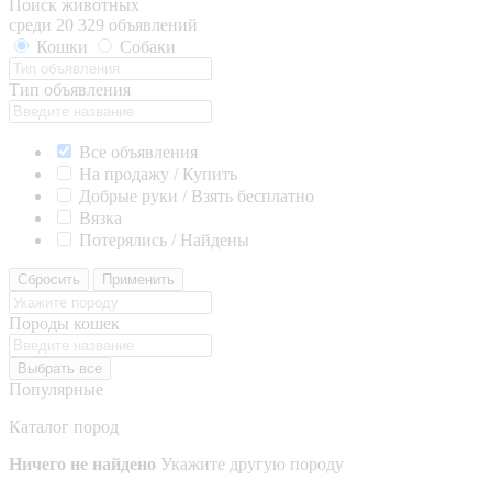
Поиск животных
среди 20 329 объявлений
Кошки
Собаки
Тип объявления
Все объявления
На продажу / Купить
Добрые руки / Взять бесплатно
Вязка
Потерялись / Найдены
Сбросить
Применить
Породы кошек
Выбрать все
Популярные
Каталог пород
Ничего не найдено
Укажите другую породу