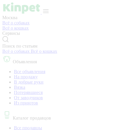
Москва
Всё о собаках
Всё о кошках
Сервисы
Поиск по статьям
Всё о собаках
Всё о кошках
Объявления
Все объявления
На продажу
В добрые руки
Вязка
Потерявшиеся
От заводчиков
Из приютов
Каталог продавцов
Все продавцы