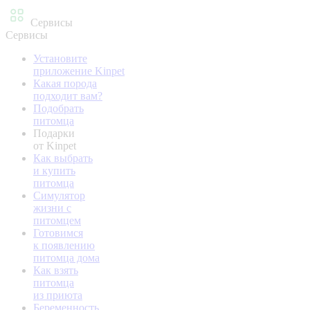
Сервисы
Сервисы
Установите
приложение Kinpet
Какая порода
подходит вам?
Подобрать
питомца
Подарки
от Kinpet
Как выбрать
и купить
питомца
Симулятор
жизни с
питомцем
Готовимся
к появлению
питомца дома
Как взять
питомца
из приюта
Беременность