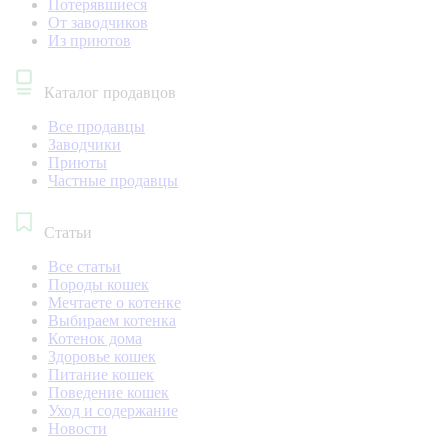
Потерявшиеся
От заводчиков
Из приютов
Каталог продавцов
Все продавцы
Заводчики
Приюты
Частные продавцы
Статьи
Все статьи
Породы кошек
Мечтаете о котенке
Выбираем котенка
Котенок дома
Здоровье кошек
Питание кошек
Поведение кошек
Уход и содержание
Новости