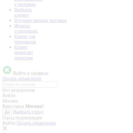
у питомца
Выбрать
кличку
Изучаем эмоции питомца
Журнал
о питомцах
Kinpet для
продавцов
Kinpet
помогает
приютам
Войти в профиль
Подать объявление
Нет результатов
Войти
Москва
Ваш город
Москва
?
Выбрать город
Да
Город подтверждён
Войти
Подать объявление