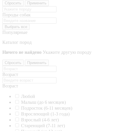
Сбросить
Применить
Породы собак
Выбрать все
Популярные
Каталог пород
Ничего не найдено
Укажите другую породу
Сбросить
Применить
Возраст
Возраст
Любой
Малыш (до 6 месяцев)
Подросток (6-11 месяцев)
Взрослеющий (1-3 года)
Взрослый (4-6 лет)
Стареющий (7-11 лет)