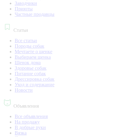
Заводчики
Приюты
Частные продавцы
Статьи
Все статьи
Породы собак
Мечтаете о щенке
Выбираем щенка
Щенок дома
Здоровье собак
Питание собак
Дрессировка собак
Уход и содержание
Новости
Объявления
Все объявления
На продажу
В добрые руки
Вязка