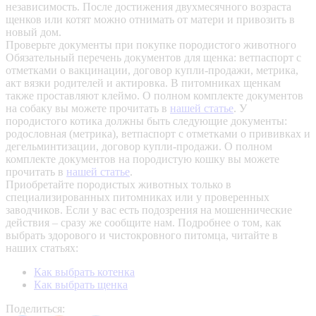
независимость. После достижения двухмесячного возраста
щенков или котят можно отнимать от матери и привозить в
новый дом.
Проверьте документы при покупке породистого животного
Обязательный перечень документов для щенка: ветпаспорт с
отметками о вакцинации, договор купли-продажи, метрика,
акт вязки родителей и актировка. В питомниках щенкам
также проставляют клеймо. О полном комплекте документов
на собаку вы можете прочитать в
нашей статье
.
У
породистого котика должны быть следующие документы:
родословная (метрика), ветпаспорт с отметками о прививках и
дегельминтизации, договор купли-продажи. О полном
комплекте документов на породистую кошку вы можете
прочитать в
нашей статье
.
Приобретайте породистых животных только в
специализированных питомниках или у проверенных
заводчиков. Если у вас есть подозрения на мошеннические
действия – сразу же сообщите нам.
Подробнее о том, как
выбрать здорового и чистокровного питомца, читайте в
наших статьях:
Как выбрать котенка
Как выбрать щенка
Поделиться: