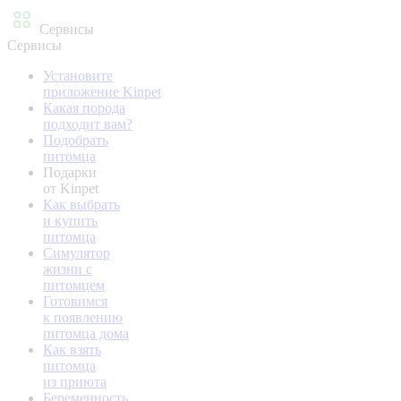
Сервисы
Сервисы
Установите
приложение Kinpet
Какая порода
подходит вам?
Подобрать
питомца
Подарки
от Kinpet
Как выбрать
и купить
питомца
Симулятор
жизни с
питомцем
Готовимся
к появлению
питомца дома
Как взять
питомца
из приюта
Беременность