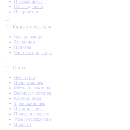
Потерявшиеся
От заводчиков
Из приютов
Каталог продавцов
Все продавцы
Заводчики
Приюты
Частные продавцы
Статьи
Все статьи
Породы кошек
Мечтаете о котенке
Выбираем котенка
Котенок дома
Здоровье кошек
Питание кошек
Поведение кошек
Уход и содержание
Новости