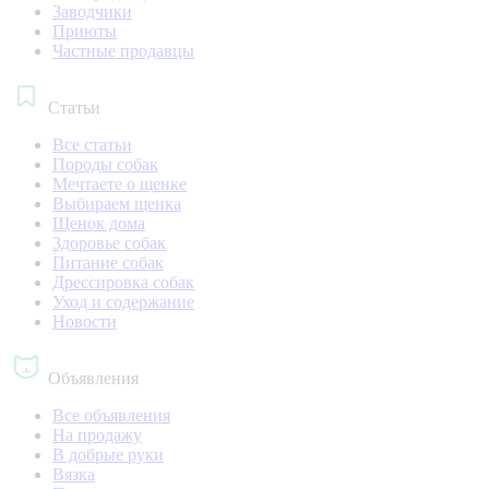
Заводчики
Приюты
Частные продавцы
Статьи
Все статьи
Породы собак
Мечтаете о щенке
Выбираем щенка
Щенок дома
Здоровье собак
Питание собак
Дрессировка собак
Уход и содержание
Новости
Объявления
Все объявления
На продажу
В добрые руки
Вязка