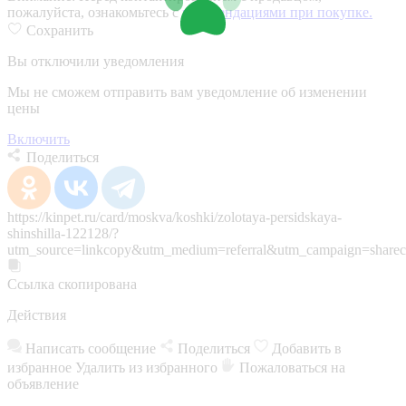
пожалуйста, ознакомьтесь с
рекомендациями при покупке.
Сохранить
Вы отключили уведомления
Мы не сможем отправить вам уведомление об изменении
цены
Включить
Поделиться
https://kinpet.ru/card/moskva/koshki/zolotaya-persidskaya-
shinshilla-122128/?
utm_source=linkcopy&utm_medium=referral&utm_campaign=sharec
Ссылка скопирована
Действия
Написать сообщение
Поделиться
Добавить в
избранное
Удалить из избранного
Пожаловаться на
объявление