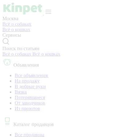
Москва
Всё о собаках
Всё о кошках
Сервисы
Поиск по статьям
Всё о собаках
Всё о кошках
Объявления
Все объявления
На продажу
В добрые руки
Вязка
Потерявшиеся
От заводчиков
Из приютов
Каталог продавцов
Все продавцы