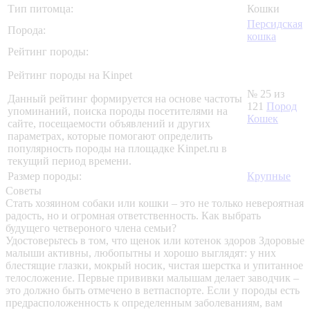
Тип питомца:
Кошки
Персидская
Порода:
кошка
Рейтинг породы:
Рейтинг породы на Kinpet
№ 25 из
Данный рейтинг формируется на основе частоты
121
Пород
упоминаний, поиска породы посетителями на
Кошек
сайте, посещаемости объявлений и других
параметрах, которые помогают определить
популярность породы на площадке Kinpet.ru в
текущий период времени.
Размер породы:
Крупные
Советы
Стать хозяином собаки или кошки – это не только невероятная
радость, но и огромная ответственность. Как выбрать
будущего четвероного члена семьи?
Удостоверьтесь в том, что щенок или котенок здоров
Здоровые
малыши активны, любопытны и хорошо выглядят: у них
блестящие глазки, мокрый носик, чистая шерстка и упитанное
телосложение. Первые прививки малышам делает заводчик –
это должно быть отмечено в ветпаспорте. Если у породы есть
предрасположенность к определенным заболеваниям, вам