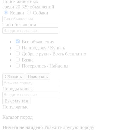
Поиск животных
среди 20 329 объявлений
Кошки
Собаки
Тип объявления
Все объявления
На продажу / Купить
Добрые руки / Взять бесплатно
Вязка
Потерялись / Найдены
Сбросить
Применить
Породы кошек
Выбрать все
Популярные
Каталог пород
Ничего не найдено
Укажите другую породу