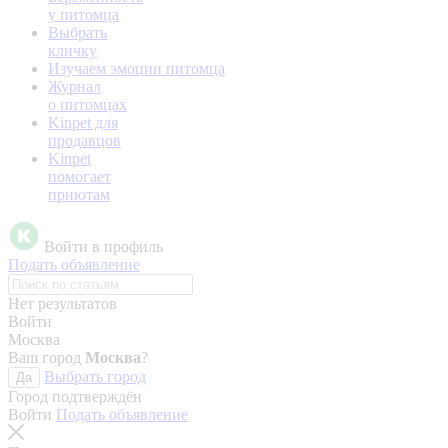
у питомца
Выбрать
кличку
Изучаем эмоции питомца
Журнал
о питомцах
Kinpet для
продавцов
Kinpet
помогает
приютам
Войти в профиль
Подать объявление
Нет результатов
Войти
Москва
Ваш город
Москва
?
Выбрать город
Да
Город подтверждён
Войти
Подать объявление