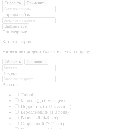
Сбросить
Применить
Породы собак
Выбрать все
Популярные
Каталог пород
Ничего не найдено
Укажите другую породу
Сбросить
Применить
Возраст
Возраст
Любой
Малыш (до 6 месяцев)
Подросток (6-11 месяцев)
Взрослеющий (1-3 года)
Взрослый (4-6 лет)
Стареющий (7-11 лет)