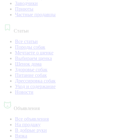
Заводчики
Приюты
Частные продавцы
Статьи
Все статьи
Породы собак
Мечтаете о щенке
Выбираем щенка
Щенок дома
Здоровье собак
Питание собак
Дрессировка собак
Уход и содержание
Новости
Объявления
Все объявления
На продажу
В добрые руки
Вязка