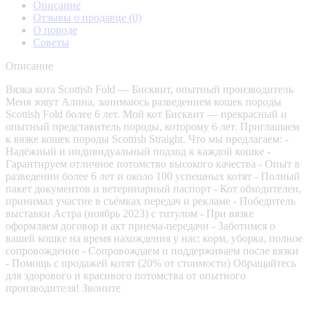
Описание
Отзывы о продавце
(0)
О породе
Советы
Описание
Вязка кота Scottish Fold — Бисквит, опытный производитель
Меня зовут Алина, занимаюсь разведением кошек породы
Scottish Fold более 6 лет. Мой кот Бисквит — прекрасный и
опытный представитель породы, которому 6 лет. Приглашаем
к вязке кошек породы Scottish Straight. Что мы предлагаем: -
Надёжный и индивидуальный подход к каждой кошке -
Гарантируем отличное потомство высокого качества - Опыт в
разведении более 6 лет и около 100 успешных котят - Полный
пакет документов и ветеринарный паспорт - Кот обходителен,
принимал участие в съёмках передач и рекламе - Победитель
выставки Астра (ноябрь 2023) с титулом - При вязке
оформляем договор и акт приема-передачи - Заботимся о
вашей кошке на время нахождения у нас: корм, уборка, полное
сопровождение - Сопровождаем и поддерживаем после вязки
- Помощь с продажей котят (20% от стоимости) Обращайтесь
для здорового и красивого потомства от опытного
производителя! Звоните