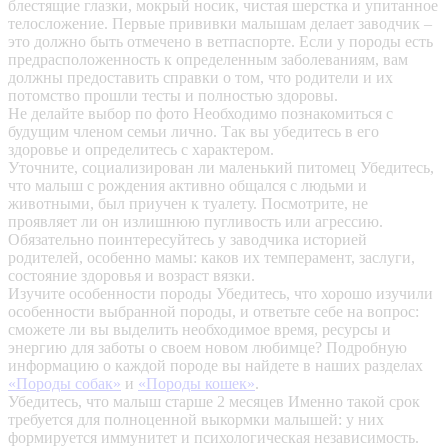
блестящие глазки, мокрый носик, чистая шерстка и упитанное
телосложение. Первые прививки малышам делает заводчик –
это должно быть отмечено в ветпаспорте. Если у породы есть
предрасположенность к определенным заболеваниям, вам
должны предоставить справки о том, что родители и их
потомство прошли тесты и полностью здоровы.
Не делайте выбор по фото
Необходимо познакомиться с
будущим членом семьи лично. Так вы убедитесь в его
здоровье и определитесь с характером.
Уточните, социализирован ли маленький питомец
Убедитесь,
что малыш с рождения активно общался с людьми и
животными, был приучен к туалету. Посмотрите, не
проявляет ли он излишнюю пугливость или агрессию.
Обязательно поинтересуйтесь у заводчика историей
родителей, особенно мамы: каков их темперамент, заслуги,
состояние здоровья и возраст вязки.
Изучите особенности породы
Убедитесь, что хорошо изучили
особенности выбранной породы, и ответьте себе на вопрос:
сможете ли вы выделить необходимое время, ресурсы и
энергию для заботы о своем новом любимце? Подробную
информацию о каждой породе вы найдете в наших разделах
«Породы собак»
и
«Породы кошек»
.
Убедитесь, что малыш старше 2 месяцев
Именно такой срок
требуется для полноценной выкормки малышей: у них
формируется иммунитет и психологическая независимость.