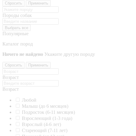
Сбросить
Применить
Породы собак
Выбрать все
Популярные
Каталог пород
Ничего не найдено
Укажите другую породу
Сбросить
Применить
Возраст
Возраст
Любой
Малыш (до 6 месяцев)
Подросток (6-11 месяцев)
Взрослеющий (1-3 года)
Взрослый (4-6 лет)
Стареющий (7-11 лет)