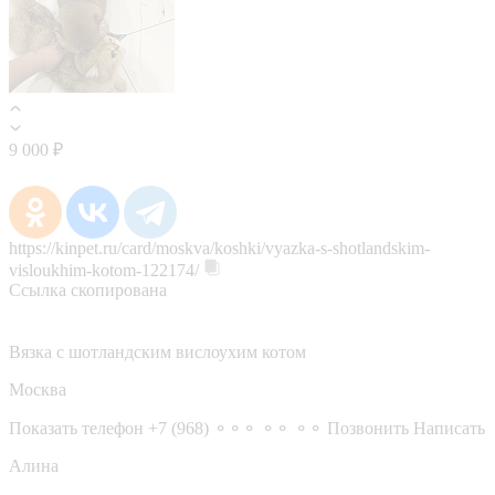
9 000 ₽
https://kinpet.ru/card/moskva/koshki/vyazka-s-shotlandskim-
visloukhim-kotom-122174/
Ссылка скопирована
Вязка с шотландским вислоухим котом
Москва
Показать телефон
+7 (968) ⚬⚬⚬ ⚬⚬ ⚬⚬
Позвонить
Написать
Алина