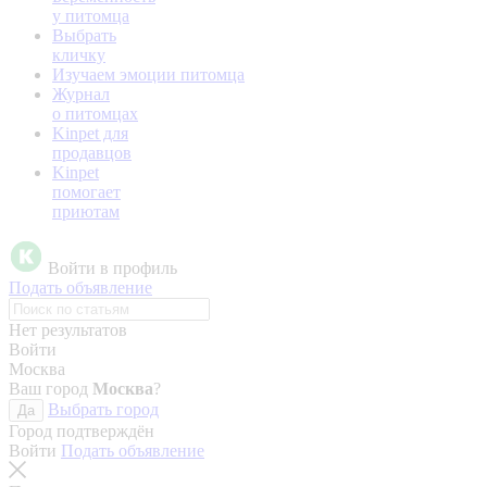
у питомца
Выбрать
кличку
Изучаем эмоции питомца
Журнал
о питомцах
Kinpet для
продавцов
Kinpet
помогает
приютам
Войти в профиль
Подать объявление
Нет результатов
Войти
Москва
Ваш город
Москва
?
Выбрать город
Да
Город подтверждён
Войти
Подать объявление