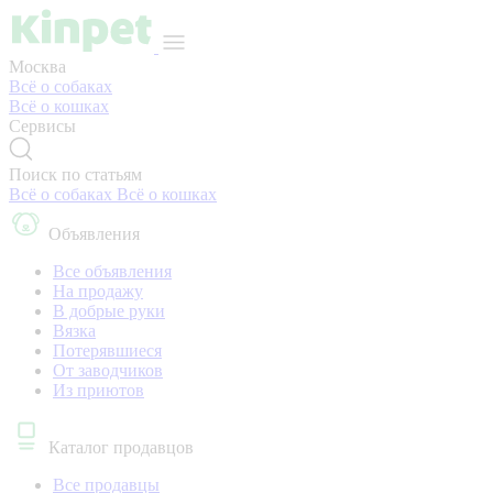
Москва
Всё о собаках
Всё о кошках
Сервисы
Поиск по статьям
Всё о собаках
Всё о кошках
Объявления
Все объявления
На продажу
В добрые руки
Вязка
Потерявшиеся
От заводчиков
Из приютов
Каталог продавцов
Все продавцы