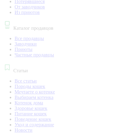
Потерявшиеся
От заводчиков
Из приютов
Каталог продавцов
Все продавцы
Заводчики
Приюты
Частные продавцы
Статьи
Все статьи
Породы кошек
Мечтаете о котенке
Выбираем котенка
Котенок дома
Здоровье кошек
Питание кошек
Поведение кошек
Уход и содержание
Новости