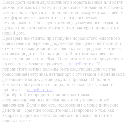
После достижения двухмесячного возраста щенков или котят
можно отнимать от матери и привозить в новый дом.Именно
такой срок требуется для полноценной выкормки малышей: у
них формируется иммунитет и психологическая
независимость. После достижения двухмесячного возраста
щенков или котят можно отнимать от матери и привозить в
новый дом.
Проверьте документы при покупке породистого животного
Обязательный перечень документов для щенка: ветпаспорт с
отметками о вакцинации, договор купли-продажи, метрика,
акт вязки родителей и актировка. В питомниках щенкам
также проставляют клеймо. О полном комплекте документов
на собаку вы можете прочитать в
нашей статье
.
У
породистого котика должны быть следующие документы:
родословная (метрика), ветпаспорт с отметками о прививках и
дегельминтизации, договор купли-продажи. О полном
комплекте документов на породистую кошку вы можете
прочитать в
нашей статье
.
Приобретайте породистых животных только в
специализированных питомниках или у проверенных
заводчиков. Если у вас есть подозрения на мошеннические
действия – сразу же сообщите нам.
Подробнее о том, как
выбрать здорового и чистокровного питомца, читайте в
наших статьях: