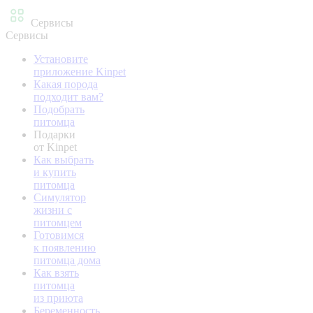
Сервисы
Сервисы
Установите
приложение Kinpet
Какая порода
подходит вам?
Подобрать
питомца
Подарки
от Kinpet
Как выбрать
и купить
питомца
Симулятор
жизни с
питомцем
Готовимся
к появлению
питомца дома
Как взять
питомца
из приюта
Беременность