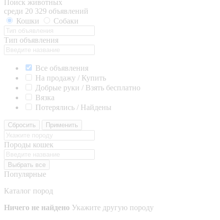
Поиск животных
среди 20 329 объявлений
Кошки
Собаки
Тип объявления
Все объявления
На продажу / Купить
Добрые руки / Взять бесплатно
Вязка
Потерялись / Найдены
Сбросить
Применить
Породы кошек
Выбрать все
Популярные
Каталог пород
Ничего не найдено
Укажите другую породу