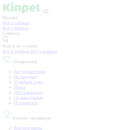
Москва
Всё о собаках
Всё о кошках
Сервисы
Поиск по статьям
Всё о собаках
Всё о кошках
Объявления
Все объявления
На продажу
В добрые руки
Вязка
Потерявшиеся
От заводчиков
Из приютов
Каталог продавцов
Все продавцы