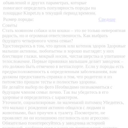
объявлений и других параметрах, которые
помогают определить популярность породы на
площадке Kinpet.ru в текущий период времени.
Размер породы:
Средние
Советы
Стать хозяином собаки или кошки – это не только невероятная
радость, но и огромная ответственность. Как выбрать
будущего четвероного члена семьи?
Удостоверьтесь в том, что щенок или котенок здоров
Здоровые
малыши активны, любопытны и хорошо выглядят: у них
блестящие глазки, мокрый носик, чистая шерстка и упитанное
телосложение. Первые прививки малышам делает заводчик –
это должно быть отмечено в ветпаспорте. Если у породы есть
предрасположенность к определенным заболеваниям, вам
должны предоставить справки о том, что родители и их
потомство прошли тесты и полностью здоровы.
Не делайте выбор по фото
Необходимо познакомиться с
будущим членом семьи лично. Так вы убедитесь в его
здоровье и определитесь с характером.
Уточните, социализирован ли маленький питомец
Убедитесь,
что малыш с рождения активно общался с людьми и
животными, был приучен к туалету. Посмотрите, не
проявляет ли он излишнюю пугливость или агрессию.
Обязательно поинтересуйтесь у заводчика историей