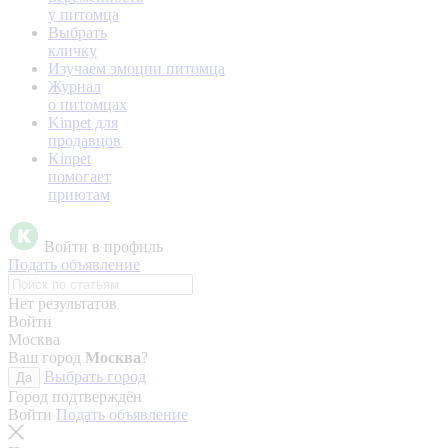
у питомца
Выбрать
кличку
Изучаем эмоции питомца
Журнал
о питомцах
Kinpet для
продавцов
Kinpet
помогает
приютам
Войти в профиль
Подать объявление
Нет результатов
Войти
Москва
Ваш город
Москва
?
Выбрать город
Да
Город подтверждён
Войти
Подать объявление