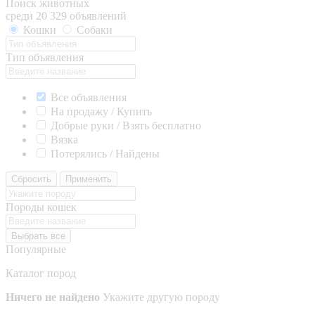
Поиск животных
среди 20 329 объявлений
Кошки
Собаки
Тип объявления
Все объявления
На продажу / Купить
Добрые руки / Взять бесплатно
Вязка
Потерялись / Найдены
Сбросить
Применить
Породы кошек
Выбрать все
Популярные
Каталог пород
Ничего не найдено
Укажите другую породу