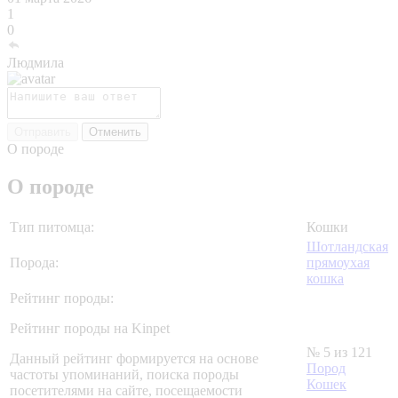
1
0
Людмила
Отправить
Отменить
О породе
О породе
Тип питомца:
Кошки
Шотландская
Порода:
прямоухая
кошка
Рейтинг породы:
Рейтинг породы на Kinpet
№ 5 из 121
Данный рейтинг формируется на основе
Пород
частоты упоминаний, поиска породы
Кошек
посетителями на сайте, посещаемости