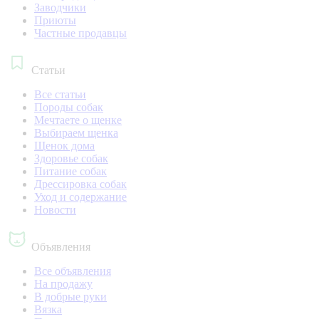
Заводчики
Приюты
Частные продавцы
Статьи
Все статьи
Породы собак
Мечтаете о щенке
Выбираем щенка
Щенок дома
Здоровье собак
Питание собак
Дрессировка собак
Уход и содержание
Новости
Объявления
Все объявления
На продажу
В добрые руки
Вязка