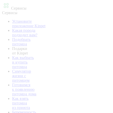
Сервисы
Сервисы
Установите
приложение Kinpet
Какая порода
подходит вам?
Подобрать
питомца
Подарки
от Kinpet
Как выбрать
и купить
питомца
Симулятор
жизни с
питомцем
Готовимся
к появлению
питомца дома
Как взять
питомца
из приюта
Беременность