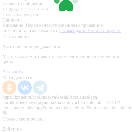
оставить сообщение.
+7 (905) ⚬⚬⚬ ⚬⚬ ⚬⚬
Показать телефон
Написать
Внимание:
Перед контактированием с продавцом,
пожалуйста, ознакомьтесь с
рекомендациями при покупке.
Сохранить
Вы отключили уведомления
Мы не сможем отправить вам уведомление об изменении
цены
Включить
Поделиться
https://kinpet.ru/card/moskva/koshki/shotlandskaya-
korotkosherstnaya-pryamoukhaya-devochka-kotenok-119151/?
utm_source=linkcopy&utm_medium=referral&utm_campaign=sharec
Ссылка скопирована
Действия