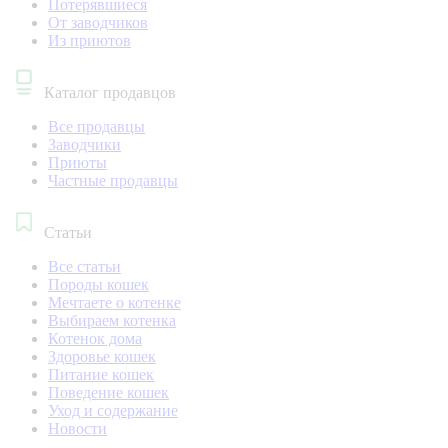
Потерявшиеся
От заводчиков
Из приютов
Каталог продавцов
Все продавцы
Заводчики
Приюты
Частные продавцы
Статьи
Все статьи
Породы кошек
Мечтаете о котенке
Выбираем котенка
Котенок дома
Здоровье кошек
Питание кошек
Поведение кошек
Уход и содержание
Новости