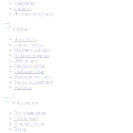
Заводчики
Приюты
Частные продавцы
Статьи
Все статьи
Породы собак
Мечтаете о щенке
Выбираем щенка
Щенок дома
Здоровье собак
Питание собак
Дрессировка собак
Уход и содержание
Новости
Объявления
Все объявления
На продажу
В добрые руки
Вязка