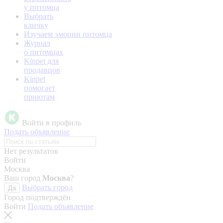
у питомца
Выбрать
кличку
Изучаем эмоции питомца
Журнал
о питомцах
Kinpet для
продавцов
Kinpet
помогает
приютам
Войти в профиль
Подать объявление
Нет результатов
Войти
Москва
Ваш город
Москва
?
Выбрать город
Да
Город подтверждён
Войти
Подать объявление