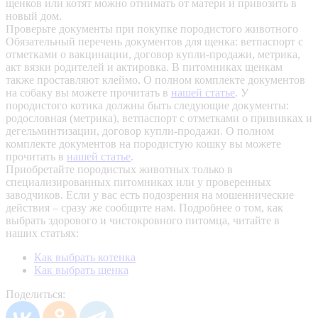
щенков или котят можно отнимать от матери и привозить в
новый дом.
Проверьте документы при покупке породистого животного
Обязательный перечень документов для щенка: ветпаспорт с
отметками о вакцинации, договор купли-продажи, метрика,
акт вязки родителей и актировка. В питомниках щенкам
также проставляют клеймо. О полном комплекте документов
на собаку вы можете прочитать в
нашей статье
.
У
породистого котика должны быть следующие документы:
родословная (метрика), ветпаспорт с отметками о прививках и
дегельминтизации, договор купли-продажи. О полном
комплекте документов на породистую кошку вы можете
прочитать в
нашей статье
.
Приобретайте породистых животных только в
специализированных питомниках или у проверенных
заводчиков. Если у вас есть подозрения на мошеннические
действия – сразу же сообщите нам.
Подробнее о том, как
выбрать здорового и чистокровного питомца, читайте в
наших статьях:
Как выбрать котенка
Как выбрать щенка
Поделиться: