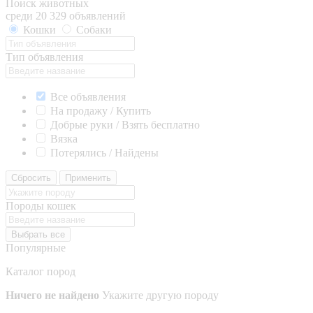
Поиск животных
среди 20 329 объявлений
Кошки
Собаки
Тип объявления
Все объявления
На продажу / Купить
Добрые руки / Взять бесплатно
Вязка
Потерялись / Найдены
Сбросить
Применить
Породы кошек
Выбрать все
Популярные
Каталог пород
Ничего не найдено
Укажите другую породу