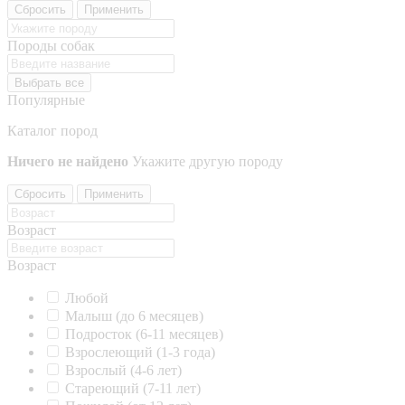
Сбросить
Применить
Породы собак
Выбрать все
Популярные
Каталог пород
Ничего не найдено
Укажите другую породу
Сбросить
Применить
Возраст
Возраст
Любой
Малыш (до 6 месяцев)
Подросток (6-11 месяцев)
Взрослеющий (1-3 года)
Взрослый (4-6 лет)
Стареющий (7-11 лет)