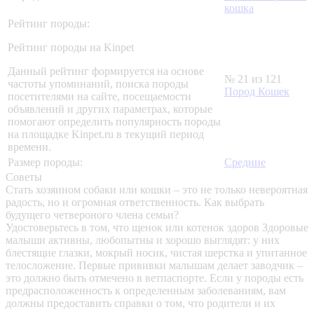
кошка
Рейтинг породы:
Рейтинг породы на Kinpet
Данный рейтинг формируется на основе
№ 21 из 121
частоты упоминаний, поиска породы
Пород Кошек
посетителями на сайте, посещаемости
объявлений и других параметрах, которые
помогают определить популярность породы
на площадке Kinpet.ru в текущий период
времени.
Размер породы:
Средние
Советы
Стать хозяином собаки или кошки – это не только невероятная
радость, но и огромная ответственность. Как выбрать
будущего четвероного члена семьи?
Удостоверьтесь в том, что щенок или котенок здоров
Здоровые
малыши активны, любопытны и хорошо выглядят: у них
блестящие глазки, мокрый носик, чистая шерстка и упитанное
телосложение. Первые прививки малышам делает заводчик –
это должно быть отмечено в ветпаспорте. Если у породы есть
предрасположенность к определенным заболеваниям, вам
должны предоставить справки о том, что родители и их