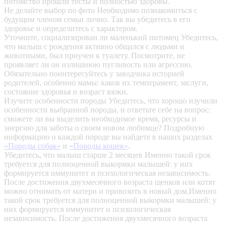
потомство прошли тесты и полностью здоровы.
Не делайте выбор по фото
Необходимо познакомиться с
будущим членом семьи лично. Так вы убедитесь в его
здоровье и определитесь с характером.
Уточните, социализирован ли маленький питомец
Убедитесь,
что малыш с рождения активно общался с людьми и
животными, был приучен к туалету. Посмотрите, не
проявляет ли он излишнюю пугливость или агрессию.
Обязательно поинтересуйтесь у заводчика историей
родителей, особенно мамы: каков их темперамент, заслуги,
состояние здоровья и возраст вязки.
Изучите особенности породы
Убедитесь, что хорошо изучили
особенности выбранной породы, и ответьте себе на вопрос:
сможете ли вы выделить необходимое время, ресурсы и
энергию для заботы о своем новом любимце? Подробную
информацию о каждой породе вы найдете в наших разделах
«Породы собак»
и
«Породы кошек»
.
Убедитесь, что малыш старше 2 месяцев
Именно такой срок
требуется для полноценной выкормки малышей: у них
формируется иммунитет и психологическая независимость.
После достижения двухмесячного возраста щенков или котят
можно отнимать от матери и привозить в новый дом.Именно
такой срок требуется для полноценной выкормки малышей: у
них формируется иммунитет и психологическая
независимость. После достижения двухмесячного возраста