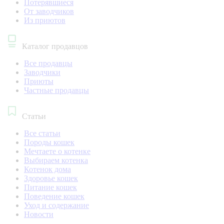
Потерявшиеся
От заводчиков
Из приютов
Каталог продавцов
Все продавцы
Заводчики
Приюты
Частные продавцы
Статьи
Все статьи
Породы кошек
Мечтаете о котенке
Выбираем котенка
Котенок дома
Здоровье кошек
Питание кошек
Поведение кошек
Уход и содержание
Новости