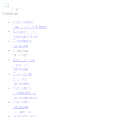
Сервисы
Сервисы
Установите
приложение Kinpet
Какая порода
подходит вам?
Подобрать
питомца
Подарки
от Kinpet
Как выбрать
и купить
питомца
Симулятор
жизни с
питомцем
Готовимся
к появлению
питомца дома
Как взять
питомца
из приюта
Беременность