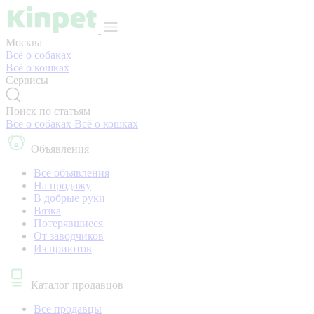
Москва
Всё о собаках
Всё о кошках
Сервисы
Поиск по статьям
Всё о собаках
Всё о кошках
Объявления
Все объявления
На продажу
В добрые руки
Вязка
Потерявшиеся
От заводчиков
Из приютов
Каталог продавцов
Все продавцы