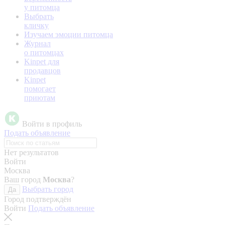
у питомца
Выбрать
кличку
Изучаем эмоции питомца
Журнал
о питомцах
Kinpet для
продавцов
Kinpet
помогает
приютам
Войти в профиль
Подать объявление
Нет результатов
Войти
Москва
Ваш город
Москва
?
Выбрать город
Да
Город подтверждён
Войти
Подать объявление