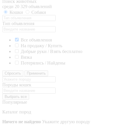
Поиск животных
среди 20 329 объявлений
Кошки
Собаки
Тип объявления
Все объявления
На продажу / Купить
Добрые руки / Взять бесплатно
Вязка
Потерялись / Найдены
Сбросить
Применить
Породы кошек
Выбрать все
Популярные
Каталог пород
Ничего не найдено
Укажите другую породу