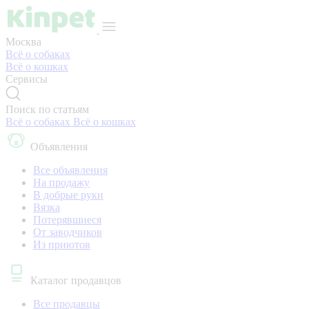
Москва
Всё о собаках
Всё о кошках
Сервисы
Поиск по статьям
Всё о собаках
Всё о кошках
Объявления
Все объявления
На продажу
В добрые руки
Вязка
Потерявшиеся
От заводчиков
Из приютов
Каталог продавцов
Все продавцы