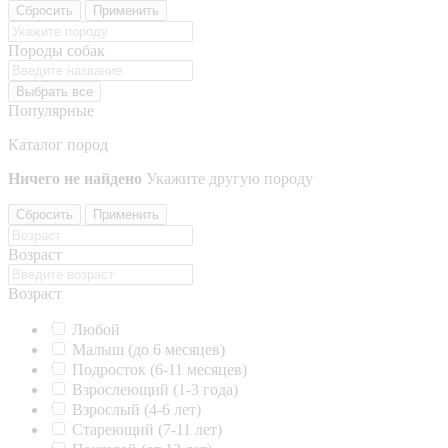
Сбросить
Применить
Породы собак
Выбрать все
Популярные
Каталог пород
Ничего не найдено
Укажите другую породу
Сбросить
Применить
Возраст
Возраст
Любой
Малыш (до 6 месяцев)
Подросток (6-11 месяцев)
Взрослеющий (1-3 года)
Взрослый (4-6 лет)
Стареющий (7-11 лет)