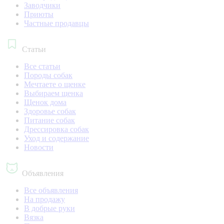
Заводчики
Приюты
Частные продавцы
Статьи
Все статьи
Породы собак
Мечтаете о щенке
Выбираем щенка
Щенок дома
Здоровье собак
Питание собак
Дрессировка собак
Уход и содержание
Новости
Объявления
Все объявления
На продажу
В добрые руки
Вязка