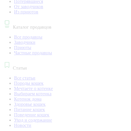
Потерявшиеся
От заводчиков
Из приютов
Каталог продавцов
Все продавцы
Заводчики
Приюты
Частные продавцы
Статьи
Все статьи
Породы кошек
Мечтаете о котенке
Выбираем котенка
Котенок дома
Здоровье кошек
Питание кошек
Поведение кошек
Уход и содержание
Новости