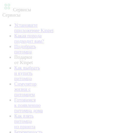
Сервисы
Сервисы
Установите
приложение Kinpet
Какая порода
подходит вам?
Подобрать
питомца
Подарки
от Kinpet
Как выбрать
и купить
питомца
Симулятор
жизни с
питомцем
Готовимся
к появлению
питомца дома
Как взять
питомца
из приюта
Беременность