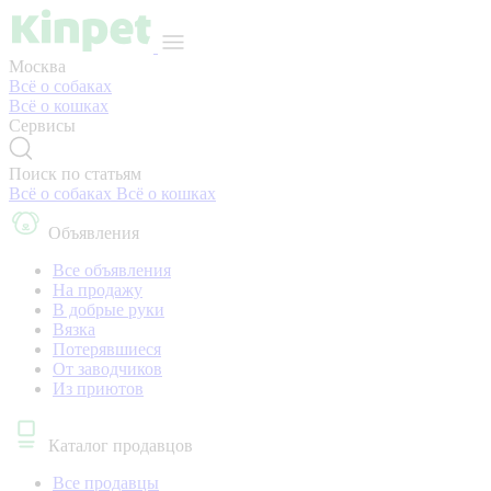
Москва
Всё о собаках
Всё о кошках
Сервисы
Поиск по статьям
Всё о собаках
Всё о кошках
Объявления
Все объявления
На продажу
В добрые руки
Вязка
Потерявшиеся
От заводчиков
Из приютов
Каталог продавцов
Все продавцы