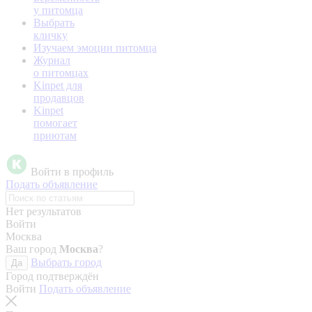
у питомца
Выбрать
кличку
Изучаем эмоции питомца
Журнал
о питомцах
Kinpet для
продавцов
Kinpet
помогает
приютам
Войти в профиль
Подать объявление
Нет результатов
Войти
Москва
Ваш город
Москва
?
Выбрать город
Да
Город подтверждён
Войти
Подать объявление