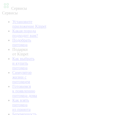
Сервисы
Сервисы
Установите
приложение Kinpet
Какая порода
подходит вам?
Подобрать
питомца
Подарки
от Kinpet
Как выбрать
и купить
питомца
Симулятор
жизни с
питомцем
Готовимся
к появлению
питомца дома
Как взять
питомца
из приюта
Беременность