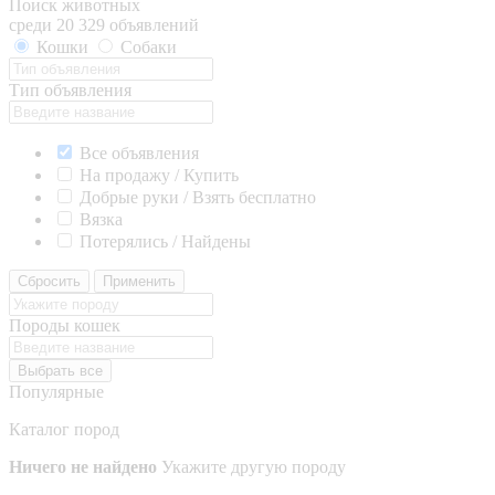
Поиск животных
среди 20 329 объявлений
Кошки
Собаки
Тип объявления
Все объявления
На продажу / Купить
Добрые руки / Взять бесплатно
Вязка
Потерялись / Найдены
Сбросить
Применить
Породы кошек
Выбрать все
Популярные
Каталог пород
Ничего не найдено
Укажите другую породу