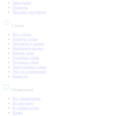
Заводчики
Приюты
Частные продавцы
Статьи
Все статьи
Породы собак
Мечтаете о щенке
Выбираем щенка
Щенок дома
Здоровье собак
Питание собак
Дрессировка собак
Уход и содержание
Новости
Объявления
Все объявления
На продажу
В добрые руки
Вязка