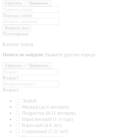
Сбросить
Применить
Породы собак
Выбрать все
Популярные
Каталог пород
Ничего не найдено
Укажите другую породу
Сбросить
Применить
Возраст
Возраст
Любой
Малыш (до 6 месяцев)
Подросток (6-11 месяцев)
Взрослеющий (1-3 года)
Взрослый (4-6 лет)
Стареющий (7-11 лет)