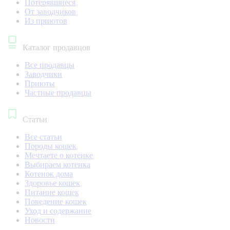
Потерявшиеся
От заводчиков
Из приютов
Каталог продавцов
Все продавцы
Заводчики
Приюты
Частные продавцы
Статьи
Все статьи
Породы кошек
Мечтаете о котенке
Выбираем котенка
Котенок дома
Здоровье кошек
Питание кошек
Поведение кошек
Уход и содержание
Новости