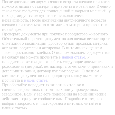
После достижения двухмесячного возраста щенков или котят
можно отнимать от матери и привозить в новый дом.Именно
такой срок требуется для полноценной выкормки малышей: у
них формируется иммунитет и психологическая
независимость. После достижения двухмесячного возраста
щенков или котят можно отнимать от матери и привозить в
новый дом.
Проверьте документы при покупке породистого животного
Обязательный перечень документов для щенка: ветпаспорт с
отметками о вакцинации, договор купли-продажи, метрика,
акт вязки родителей и актировка. В питомниках щенкам
также проставляют клеймо. О полном комплекте документов
на собаку вы можете прочитать в
нашей статье
.
У
породистого котика должны быть следующие документы:
родословная (метрика), ветпаспорт с отметками о прививках и
дегельминтизации, договор купли-продажи. О полном
комплекте документов на породистую кошку вы можете
прочитать в
нашей статье
.
Приобретайте породистых животных только в
специализированных питомниках или у проверенных
заводчиков. Если у вас есть подозрения на мошеннические
действия – сразу же сообщите нам.
Подробнее о том, как
выбрать здорового и чистокровного питомца, читайте в
наших статьях: