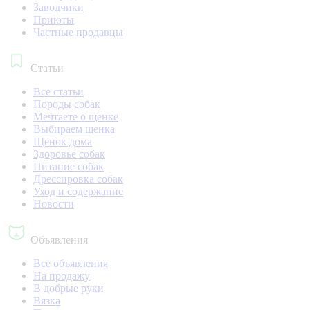
Заводчики
Приюты
Частные продавцы
Статьи
Все статьи
Породы собак
Мечтаете о щенке
Выбираем щенка
Щенок дома
Здоровье собак
Питание собак
Дрессировка собак
Уход и содержание
Новости
Объявления
Все объявления
На продажу
В добрые руки
Вязка