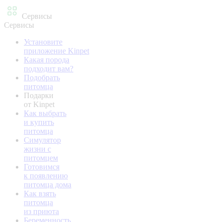
Сервисы
Сервисы
Установите
приложение Kinpet
Какая порода
подходит вам?
Подобрать
питомца
Подарки
от Kinpet
Как выбрать
и купить
питомца
Симулятор
жизни с
питомцем
Готовимся
к появлению
питомца дома
Как взять
питомца
из приюта
Беременность