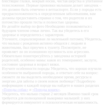
блестящие глазки, мокрый носик, чистая шерстка и упитанное
телосложение. Первые прививки малышам делает заводчик –
это должно быть отмечено в ветпаспорте. Если у породы есть
предрасположенность к определенным заболеваниям, вам
должны предоставить справки о том, что родители и их
потомство прошли тесты и полностью здоровы.
Не делайте выбор по фото
Необходимо познакомиться с
будущим членом семьи лично. Так вы убедитесь в его
здоровье и определитесь с характером.
Уточните, социализирован ли маленький питомец
Убедитесь,
что малыш с рождения активно общался с людьми и
животными, был приучен к туалету. Посмотрите, не
проявляет ли он излишнюю пугливость или агрессию.
Обязательно поинтересуйтесь у заводчика историей
родителей, особенно мамы: каков их темперамент, заслуги,
состояние здоровья и возраст вязки.
Изучите особенности породы
Убедитесь, что хорошо изучили
особенности выбранной породы, и ответьте себе на вопрос:
сможете ли вы выделить необходимое время, ресурсы и
энергию для заботы о своем новом любимце? Подробную
информацию о каждой породе вы найдете в наших разделах
«Породы собак»
и
«Породы кошек»
.
Убедитесь, что малыш старше 2 месяцев
Именно такой срок
требуется для полноценной выкормки малышей: у них
формируется иммунитет и психологическая независимость.