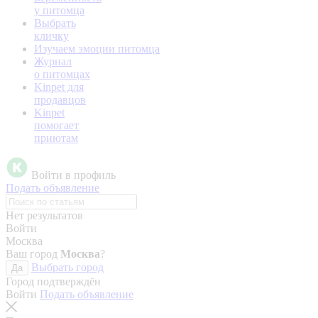
у питомца
Выбрать
кличку
Изучаем эмоции питомца
Журнал
о питомцах
Kinpet для
продавцов
Kinpet
помогает
приютам
Войти в профиль
Подать объявление
Нет результатов
Войти
Москва
Ваш город
Москва
?
Выбрать город
Да
Город подтверждён
Войти
Подать объявление