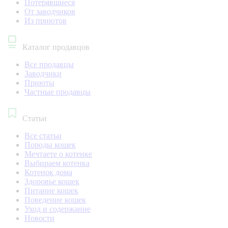
Потерявшиеся
От заводчиков
Из приютов
Каталог продавцов
Все продавцы
Заводчики
Приюты
Частные продавцы
Статьи
Все статьи
Породы кошек
Мечтаете о котенке
Выбираем котенка
Котенок дома
Здоровье кошек
Питание кошек
Поведение кошек
Уход и содержание
Новости