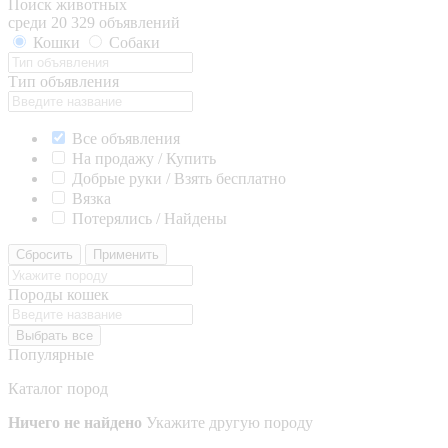
Поиск животных
среди 20 329 объявлений
Кошки
Собаки
Тип объявления
Все объявления
На продажу / Купить
Добрые руки / Взять бесплатно
Вязка
Потерялись / Найдены
Сбросить
Применить
Породы кошек
Выбрать все
Популярные
Каталог пород
Ничего не найдено
Укажите другую породу