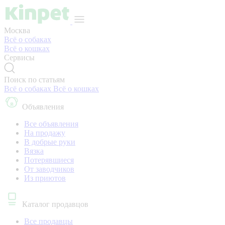
Москва
Всё о собаках
Всё о кошках
Сервисы
Поиск по статьям
Всё о собаках
Всё о кошках
Объявления
Все объявления
На продажу
В добрые руки
Вязка
Потерявшиеся
От заводчиков
Из приютов
Каталог продавцов
Все продавцы