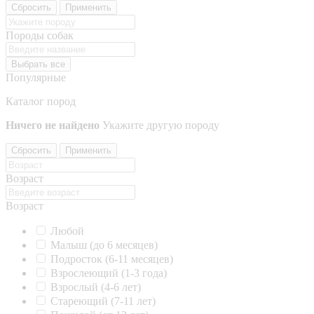
Сбросить
Применить
Породы собак
Выбрать все
Популярные
Каталог пород
Ничего не найдено
Укажите другую породу
Сбросить
Применить
Возраст
Возраст
Любой
Малыш (до 6 месяцев)
Подросток (6-11 месяцев)
Взрослеющий (1-3 года)
Взрослый (4-6 лет)
Стареющий (7-11 лет)