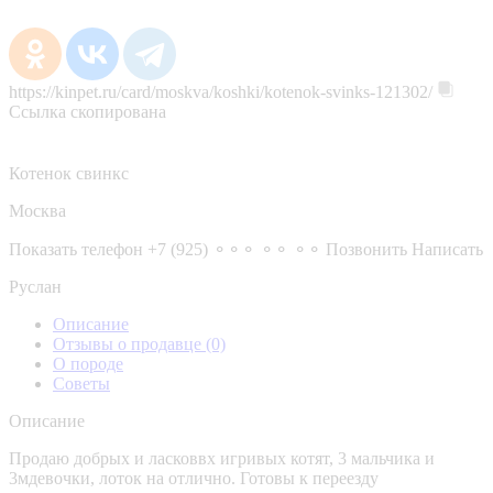
https://kinpet.ru/card/moskva/koshki/kotenok-svinks-121302/
Ссылка скопирована
Котенок свинкс
Москва
Показать телефон
+7 (925) ⚬⚬⚬ ⚬⚬ ⚬⚬
Позвонить
Написать
Руслан
Описание
Отзывы о продавце
(0)
О породе
Советы
Описание
Продаю добрых и ласковвх игривых котят, 3 мальчика и
3мдевочки, лоток на отлично. Готовы к переезду