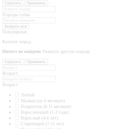
Сбросить
Применить
Породы собак
Выбрать все
Популярные
Каталог пород
Ничего не найдено
Укажите другую породу
Сбросить
Применить
Возраст
Возраст
Любой
Малыш (до 6 месяцев)
Подросток (6-11 месяцев)
Взрослеющий (1-3 года)
Взрослый (4-6 лет)
Стареющий (7-11 лет)