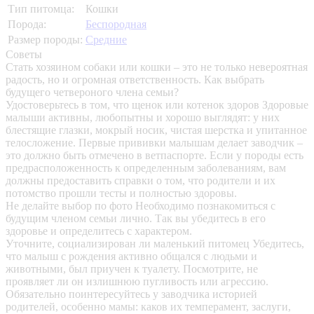
Тип питомца:
Кошки
Порода:
Беспородная
Размер породы:
Средние
Советы
Стать хозяином собаки или кошки – это не только невероятная
радость, но и огромная ответственность. Как выбрать
будущего четвероного члена семьи?
Удостоверьтесь в том, что щенок или котенок здоров
Здоровые
малыши активны, любопытны и хорошо выглядят: у них
блестящие глазки, мокрый носик, чистая шерстка и упитанное
телосложение. Первые прививки малышам делает заводчик –
это должно быть отмечено в ветпаспорте. Если у породы есть
предрасположенность к определенным заболеваниям, вам
должны предоставить справки о том, что родители и их
потомство прошли тесты и полностью здоровы.
Не делайте выбор по фото
Необходимо познакомиться с
будущим членом семьи лично. Так вы убедитесь в его
здоровье и определитесь с характером.
Уточните, социализирован ли маленький питомец
Убедитесь,
что малыш с рождения активно общался с людьми и
животными, был приучен к туалету. Посмотрите, не
проявляет ли он излишнюю пугливость или агрессию.
Обязательно поинтересуйтесь у заводчика историей
родителей, особенно мамы: каков их темперамент, заслуги,