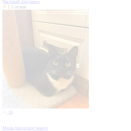
Частный продавец
1
1 отзыв
10
Мила бархатное манто