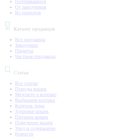
Потерявшиеся
От заводчиков
Из приютов
Каталог продавцов
Все продавцы
Заводчики
Приюты
Частные продавцы
Статьи
Все статьи
Породы кошек
Мечтаете о котенке
Выбираем котенка
Котенок дома
Здоровье кошек
Питание кошек
Поведение кошек
Уход и содержание
Новости