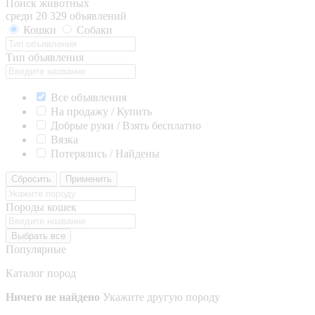
Поиск животных
среди 20 329 объявлений
Кошки
Собаки
Тип объявления
Все объявления
На продажу / Купить
Добрые руки / Взять бесплатно
Вязка
Потерялись / Найдены
Сбросить
Применить
Породы кошек
Выбрать все
Популярные
Каталог пород
Ничего не найдено
Укажите другую породу