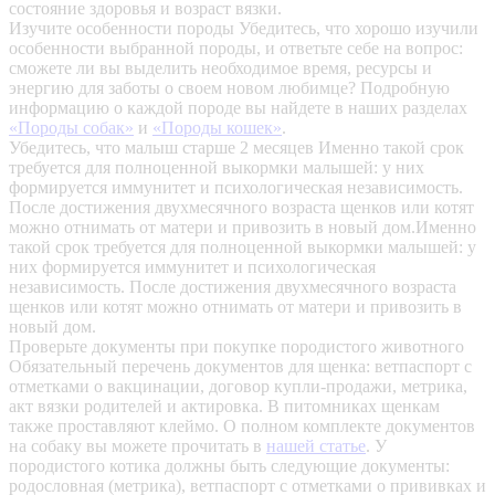
состояние здоровья и возраст вязки.
Изучите особенности породы
Убедитесь, что хорошо изучили
особенности выбранной породы, и ответьте себе на вопрос:
сможете ли вы выделить необходимое время, ресурсы и
энергию для заботы о своем новом любимце? Подробную
информацию о каждой породе вы найдете в наших разделах
«Породы собак»
и
«Породы кошек»
.
Убедитесь, что малыш старше 2 месяцев
Именно такой срок
требуется для полноценной выкормки малышей: у них
формируется иммунитет и психологическая независимость.
После достижения двухмесячного возраста щенков или котят
можно отнимать от матери и привозить в новый дом.Именно
такой срок требуется для полноценной выкормки малышей: у
них формируется иммунитет и психологическая
независимость. После достижения двухмесячного возраста
щенков или котят можно отнимать от матери и привозить в
новый дом.
Проверьте документы при покупке породистого животного
Обязательный перечень документов для щенка: ветпаспорт с
отметками о вакцинации, договор купли-продажи, метрика,
акт вязки родителей и актировка. В питомниках щенкам
также проставляют клеймо. О полном комплекте документов
на собаку вы можете прочитать в
нашей статье
.
У
породистого котика должны быть следующие документы:
родословная (метрика), ветпаспорт с отметками о прививках и