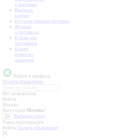
у питомца
Выбрать
кличку
Изучаем эмоции питомца
Журнал
о питомцах
Kinpet для
продавцов
Kinpet
помогает
приютам
Войти в профиль
Подать объявление
Нет результатов
Войти
Москва
Ваш город
Москва
?
Выбрать город
Да
Город подтверждён
Войти
Подать объявление