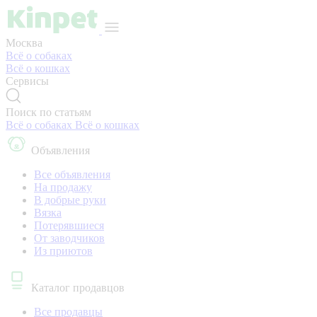
Москва
Всё о собаках
Всё о кошках
Сервисы
Поиск по статьям
Всё о собаках
Всё о кошках
Объявления
Все объявления
На продажу
В добрые руки
Вязка
Потерявшиеся
От заводчиков
Из приютов
Каталог продавцов
Все продавцы