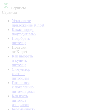
Сервисы
Сервисы
Установите
приложение Kinpet
Какая порода
подходит вам?
Подобрать
питомца
Подарки
от Kinpet
Как выбрать
и купить
питомца
Симулятор
жизни с
питомцем
Готовимся
к появлению
питомца дома
Как взять
питомца
из приюта
Беременность