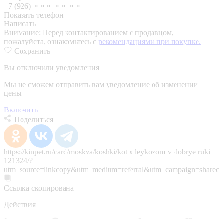
+7 (926) ⚬⚬⚬ ⚬⚬ ⚬⚬
Показать телефон
Написать
Внимание:
Перед контактированием с продавцом,
пожалуйста, ознакомьтесь с
рекомендациями при покупке.
Сохранить
Вы отключили уведомления
Мы не сможем отправить вам уведомление об изменении
цены
Включить
Поделиться
https://kinpet.ru/card/moskva/koshki/kot-s-leykozom-v-dobrye-ruki-
121324/?
utm_source=linkcopy&utm_medium=referral&utm_campaign=sharec
Ссылка скопирована
Действия