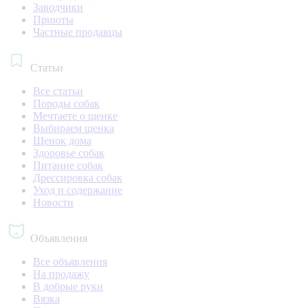
Заводчики
Приюты
Частные продавцы
Статьи
Все статьи
Породы собак
Мечтаете о щенке
Выбираем щенка
Щенок дома
Здоровье собак
Питание собак
Дрессировка собак
Уход и содержание
Новости
Объявления
Все объявления
На продажу
В добрые руки
Вязка