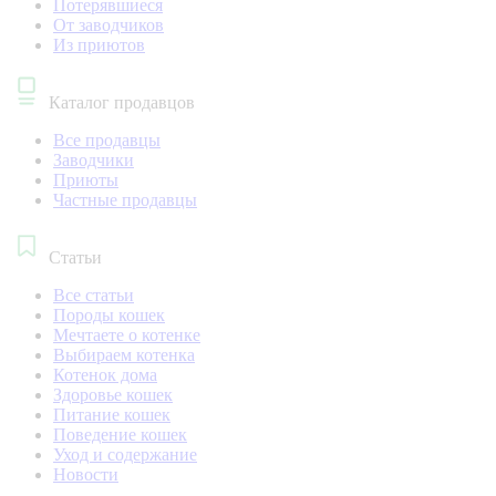
Потерявшиеся
От заводчиков
Из приютов
Каталог продавцов
Все продавцы
Заводчики
Приюты
Частные продавцы
Статьи
Все статьи
Породы кошек
Мечтаете о котенке
Выбираем котенка
Котенок дома
Здоровье кошек
Питание кошек
Поведение кошек
Уход и содержание
Новости