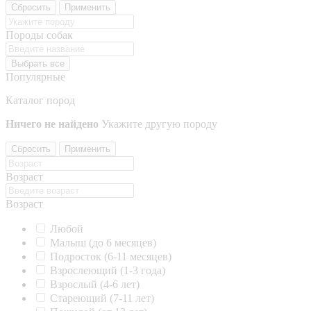
Сбросить
Применить
Породы собак
Выбрать все
Популярные
Каталог пород
Ничего не найдено
Укажите другую породу
Сбросить
Применить
Возраст
Возраст
Любой
Малыш (до 6 месяцев)
Подросток (6-11 месяцев)
Взрослеющий (1-3 года)
Взрослый (4-6 лет)
Стареющий (7-11 лет)