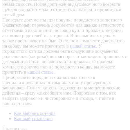
независимость. После достижения двухмесячного возраста
щенков или котят можно отнимать от матери и привозить в
новый дом.
Проверьте документы при покупке породистого животного
Обязательный перечень документов для щенка: ветпаспорт с
отметками о вакцинации, договор купли-продажи, метрика,
акт вязки родителей и актировка. В питомниках щенкам
также проставляют клеймо. О полном комплекте документов
на собаку вы можете прочитать в
нашей статье
.
У
породистого котика должны быть следующие документы:
родословная (метрика), ветпаспорт с отметками о прививках и
дегельминтизации, договор купли-продажи. О полном
комплекте документов на породистую кошку вы можете
прочитать в
нашей статье
.
Приобретайте породистых животных только в
специализированных питомниках или у проверенных
заводчиков. Если у вас есть подозрения на мошеннические
действия – сразу же сообщите нам.
Подробнее о том, как
выбрать здорового и чистокровного питомца, читайте в
наших статьях:
Как выбрать котенка
Как выбрать щенка
Поделиться: