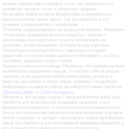
должны предоставить справки о том, что родители и их
потомство прошли тесты и полностью здоровы.
Не делайте выбор по фото
Необходимо познакомиться с
будущим членом семьи лично. Так вы убедитесь в его
здоровье и определитесь с характером.
Уточните, социализирован ли маленький питомец
Убедитесь,
что малыш с рождения активно общался с людьми и
животными, был приучен к туалету. Посмотрите, не
проявляет ли он излишнюю пугливость или агрессию.
Обязательно поинтересуйтесь у заводчика историей
родителей, особенно мамы: каков их темперамент, заслуги,
состояние здоровья и возраст вязки.
Изучите особенности породы
Убедитесь, что хорошо изучили
особенности выбранной породы, и ответьте себе на вопрос:
сможете ли вы выделить необходимое время, ресурсы и
энергию для заботы о своем новом любимце? Подробную
информацию о каждой породе вы найдете в наших разделах
«Породы собак»
и
«Породы кошек»
.
Убедитесь, что малыш старше 2 месяцев
Именно такой срок
требуется для полноценной выкормки малышей: у них
формируется иммунитет и психологическая независимость.
После достижения двухмесячного возраста щенков или котят
можно отнимать от матери и привозить в новый дом.Именно
такой срок требуется для полноценной выкормки малышей: у
них формируется иммунитет и психологическая