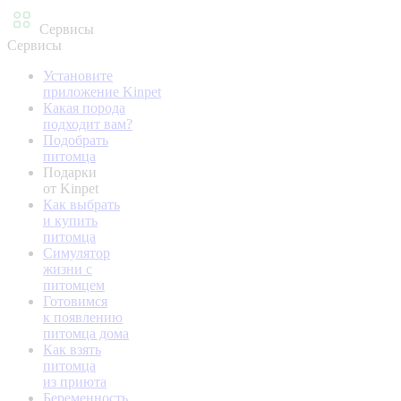
Сервисы
Сервисы
Установите
приложение Kinpet
Какая порода
подходит вам?
Подобрать
питомца
Подарки
от Kinpet
Как выбрать
и купить
питомца
Симулятор
жизни с
питомцем
Готовимся
к появлению
питомца дома
Как взять
питомца
из приюта
Беременность