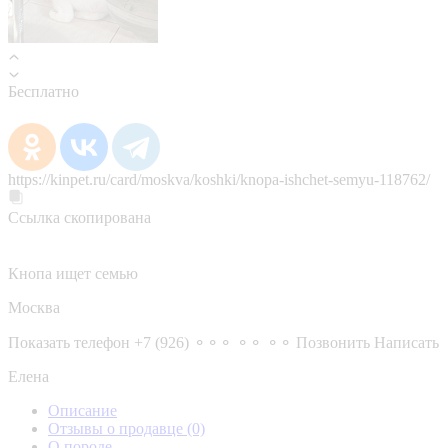
Бесплатно
https://kinpet.ru/card/moskva/koshki/knopa-ishchet-semyu-118762/
Ссылка скопирована
Кнопа ищет семью
Москва
Показать телефон
+7 (926) ⚬⚬⚬ ⚬⚬ ⚬⚬
Позвонить
Написать
Елена
Описание
Отзывы о продавце
(0)
О породе