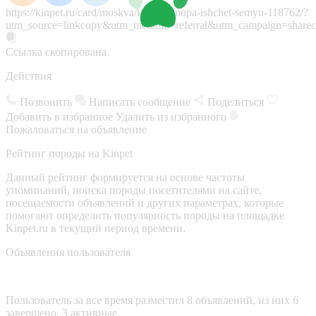
https://kinpet.ru/card/moskva/koshki/knopa-ishchet-semyu-118762/?
utm_source=linkcopy&utm_medium=referral&utm_campaign=sharec
Ссылка скопирована
Действия
Позвонить
Написать сообщение
Поделиться
Добавить в избранное
Удалить из избранного
Пожаловаться на объявление
Рейтинг породы на Kinpet
Данный рейтинг формируется на основе частоты
упоминаний, поиска породы посетителями на сайте,
посещаемости объявлений и других параметрах, которые
помогают определить популярность породы на площадке
Kinpet.ru в текущий период времени.
Объявления пользователя
Пользователь за все время разместил 8 объявлений, из них 6
завершено, 3 активные.