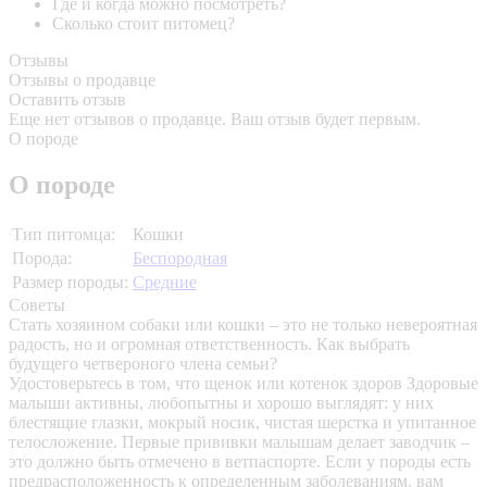
Где и когда можно посмотреть?
Сколько стоит питомец?
Отзывы
Отзывы о продавце
Оставить отзыв
Еще нет отзывов о продавце. Ваш отзыв будет первым.
О породе
О породе
Тип питомца:
Кошки
Порода:
Беспородная
Размер породы:
Средние
Советы
Стать хозяином собаки или кошки – это не только невероятная
радость, но и огромная ответственность. Как выбрать
будущего четвероного члена семьи?
Удостоверьтесь в том, что щенок или котенок здоров
Здоровые
малыши активны, любопытны и хорошо выглядят: у них
блестящие глазки, мокрый носик, чистая шерстка и упитанное
телосложение. Первые прививки малышам делает заводчик –
это должно быть отмечено в ветпаспорте. Если у породы есть
предрасположенность к определенным заболеваниям, вам