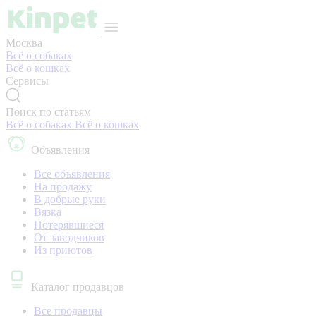
Москва
Всё о собаках
Всё о кошках
Сервисы
Поиск по статьям
Всё о собаках
Всё о кошках
Объявления
Все объявления
На продажу
В добрые руки
Вязка
Потерявшиеся
От заводчиков
Из приютов
Каталог продавцов
Все продавцы