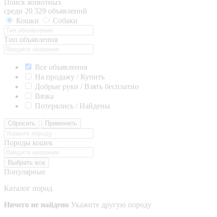
Поиск животных
среди 20 329 объявлений
Кошки
Собаки
Тип объявления
Все объявления
На продажу / Купить
Добрые руки / Взять бесплатно
Вязка
Потерялись / Найдены
Сбросить
Применить
Породы кошек
Выбрать все
Популярные
Каталог пород
Ничего не найдено
Укажите другую породу