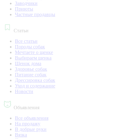
Заводчики
Приюты
Частные продавцы
Статьи
Все статьи
Породы собак
Мечтаете о щенке
Выбираем щенка
Щенок дома
Здоровье собак
Питание собак
Дрессировка собак
Уход и содержание
Новости
Объявления
Все объявления
На продажу
В добрые руки
Вязка