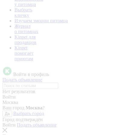
у питомца
Выбрать
кличку
Изучаем эмоции питомца
Журнал
о питомцах
Kinpet для
продавцов
Kinpet
помогает
приютам
Войти в профиль
Подать объявление
Нет результатов
Войти
Москва
Ваш город
Москва
?
Выбрать город
Да
Город подтверждён
Войти
Подать объявление