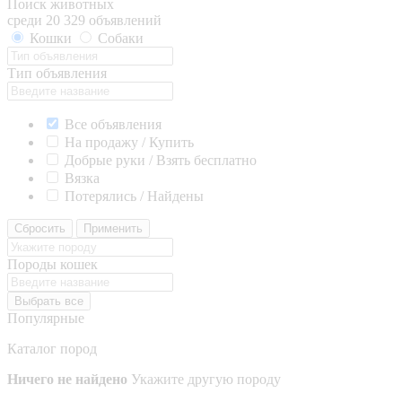
Поиск животных
среди 20 329 объявлений
Кошки
Собаки
Тип объявления
Все объявления
На продажу / Купить
Добрые руки / Взять бесплатно
Вязка
Потерялись / Найдены
Сбросить
Применить
Породы кошек
Выбрать все
Популярные
Каталог пород
Ничего не найдено
Укажите другую породу