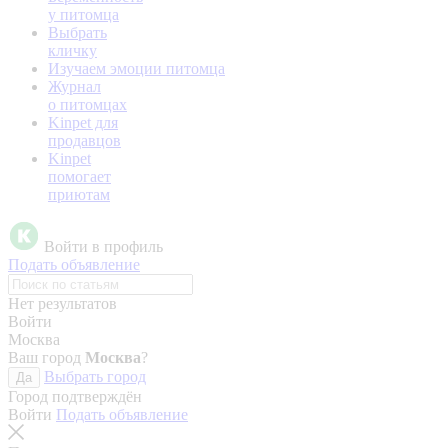
у питомца
Выбрать
кличку
Изучаем эмоции питомца
Журнал
о питомцах
Kinpet для
продавцов
Kinpet
помогает
приютам
Войти в профиль
Подать объявление
Нет результатов
Войти
Москва
Ваш город
Москва
?
Выбрать город
Да
Город подтверждён
Войти
Подать объявление