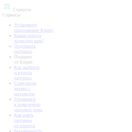
Сервисы
Сервисы
Установите
приложение Kinpet
Какая порода
подходит вам?
Подобрать
питомца
Подарки
от Kinpet
Как выбрать
и купить
питомца
Симулятор
жизни с
питомцем
Готовимся
к появлению
питомца дома
Как взять
питомца
из приюта
Беременность