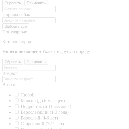
Сбросить
Применить
Породы собак
Выбрать все
Популярные
Каталог пород
Ничего не найдено
Укажите другую породу
Сбросить
Применить
Возраст
Возраст
Любой
Малыш (до 6 месяцев)
Подросток (6-11 месяцев)
Взрослеющий (1-3 года)
Взрослый (4-6 лет)
Стареющий (7-11 лет)