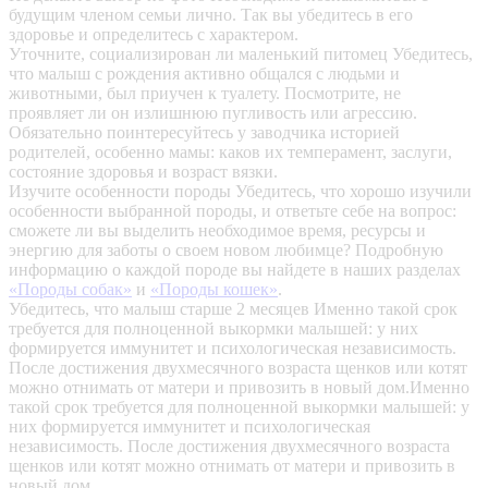
будущим членом семьи лично. Так вы убедитесь в его
здоровье и определитесь с характером.
Уточните, социализирован ли маленький питомец
Убедитесь,
что малыш с рождения активно общался с людьми и
животными, был приучен к туалету. Посмотрите, не
проявляет ли он излишнюю пугливость или агрессию.
Обязательно поинтересуйтесь у заводчика историей
родителей, особенно мамы: каков их темперамент, заслуги,
состояние здоровья и возраст вязки.
Изучите особенности породы
Убедитесь, что хорошо изучили
особенности выбранной породы, и ответьте себе на вопрос:
сможете ли вы выделить необходимое время, ресурсы и
энергию для заботы о своем новом любимце? Подробную
информацию о каждой породе вы найдете в наших разделах
«Породы собак»
и
«Породы кошек»
.
Убедитесь, что малыш старше 2 месяцев
Именно такой срок
требуется для полноценной выкормки малышей: у них
формируется иммунитет и психологическая независимость.
После достижения двухмесячного возраста щенков или котят
можно отнимать от матери и привозить в новый дом.Именно
такой срок требуется для полноценной выкормки малышей: у
них формируется иммунитет и психологическая
независимость. После достижения двухмесячного возраста
щенков или котят можно отнимать от матери и привозить в
новый дом.