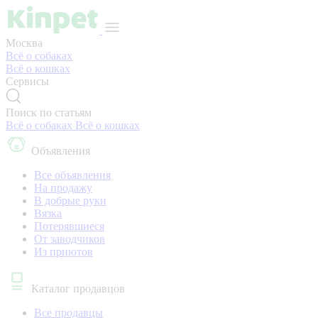
Москва
Всё о собаках
Всё о кошках
Сервисы
Поиск по статьям
Всё о собаках
Всё о кошках
Объявления
Все объявления
На продажу
В добрые руки
Вязка
Потерявшиеся
От заводчиков
Из приютов
Каталог продавцов
Все продавцы