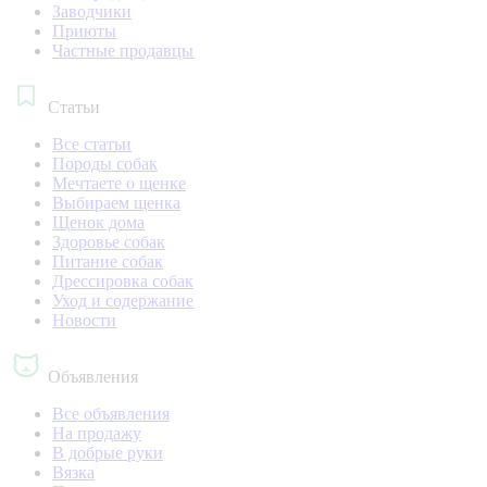
Заводчики
Приюты
Частные продавцы
Статьи
Все статьи
Породы собак
Мечтаете о щенке
Выбираем щенка
Щенок дома
Здоровье собак
Питание собак
Дрессировка собак
Уход и содержание
Новости
Объявления
Все объявления
На продажу
В добрые руки
Вязка