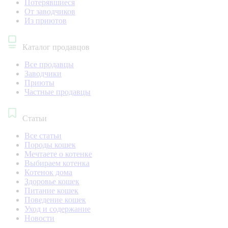
Потерявшиеся
От заводчиков
Из приютов
Каталог продавцов
Все продавцы
Заводчики
Приюты
Частные продавцы
Статьи
Все статьи
Породы кошек
Мечтаете о котенке
Выбираем котенка
Котенок дома
Здоровье кошек
Питание кошек
Поведение кошек
Уход и содержание
Новости