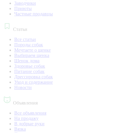
Заводчики
Приюты
Частные продавцы
Статьи
Все статьи
Породы собак
Мечтаете о щенке
Выбираем щенка
Щенок дома
Здоровье собак
Питание собак
Дрессировка собак
Уход и содержание
Новости
Объявления
Все объявления
На продажу
В добрые руки
Вязка