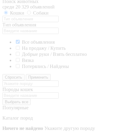
Поиск животных
среди 20 329 объявлений
Кошки
Собаки
Тип объявления
Все объявления
На продажу / Купить
Добрые руки / Взять бесплатно
Вязка
Потерялись / Найдены
Сбросить
Применить
Породы кошек
Выбрать все
Популярные
Каталог пород
Ничего не найдено
Укажите другую породу