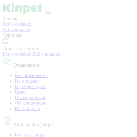
Москва
Всё о собаках
Всё о кошках
Сервисы
Поиск по статьям
Всё о собаках
Всё о кошках
Объявления
Все объявления
На продажу
В добрые руки
Вязка
Потерявшиеся
От заводчиков
Из приютов
Каталог продавцов
Все продавцы