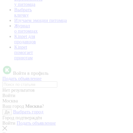
у питомца
Выбрать
кличку
Изучаем эмоции питомца
Журнал
о питомцах
Kinpet для
продавцов
Kinpet
помогает
приютам
Войти в профиль
Подать объявление
Нет результатов
Войти
Москва
Ваш город
Москва
?
Выбрать город
Да
Город подтверждён
Войти
Подать объявление