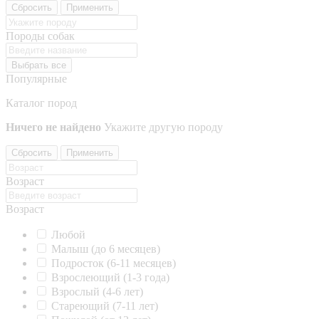
Сбросить
Применить
Породы собак
Выбрать все
Популярные
Каталог пород
Ничего не найдено
Укажите другую породу
Сбросить
Применить
Возраст
Возраст
Любой
Малыш (до 6 месяцев)
Подросток (6-11 месяцев)
Взрослеющий (1-3 года)
Взрослый (4-6 лет)
Стареющий (7-11 лет)