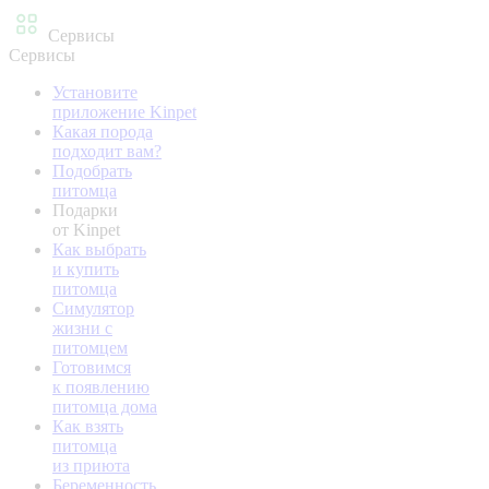
Сервисы
Сервисы
Установите
приложение Kinpet
Какая порода
подходит вам?
Подобрать
питомца
Подарки
от Kinpet
Как выбрать
и купить
питомца
Симулятор
жизни с
питомцем
Готовимся
к появлению
питомца дома
Как взять
питомца
из приюта
Беременность