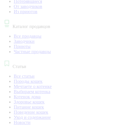
Потерявшиеся
От заводчиков
Из приютов
Каталог продавцов
Все продавцы
Заводчики
Приюты
Частные продавцы
Статьи
Все статьи
Породы кошек
Мечтаете о котенке
Выбираем котенка
Котенок дома
Здоровье кошек
Питание кошек
Поведение кошек
Уход и содержание
Новости