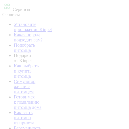
Сервисы
Сервисы
Установите
приложение Kinpet
Какая порода
подходит вам?
Подобрать
питомца
Подарки
от Kinpet
Как выбрать
и купить
питомца
Симулятор
жизни с
питомцем
Готовимся
к появлению
питомца дома
Как взять
питомца
из приюта
Беременность