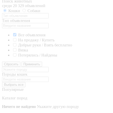
Поиск животных
среди 20 329 объявлений
Кошки
Собаки
Тип объявления
Все объявления
На продажу / Купить
Добрые руки / Взять бесплатно
Вязка
Потерялись / Найдены
Сбросить
Применить
Породы кошек
Выбрать все
Популярные
Каталог пород
Ничего не найдено
Укажите другую породу