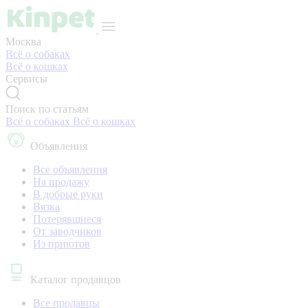
Москва
Всё о собаках
Всё о кошках
Сервисы
Поиск по статьям
Всё о собаках
Всё о кошках
Объявления
Все объявления
На продажу
В добрые руки
Вязка
Потерявшиеся
От заводчиков
Из приютов
Каталог продавцов
Все продавцы