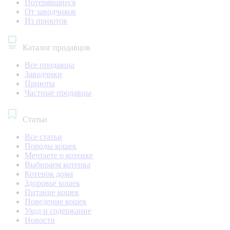
Потерявшиеся
От заводчиков
Из приютов
Каталог продавцов
Все продавцы
Заводчики
Приюты
Частные продавцы
Статьи
Все статьи
Породы кошек
Мечтаете о котенке
Выбираем котенка
Котенок дома
Здоровье кошек
Питание кошек
Поведение кошек
Уход и содержание
Новости