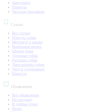
Заводчики
Приюты
Частные продавцы
Статьи
Все статьи
Породы собак
Мечтаете о щенке
Выбираем щенка
Щенок дома
Здоровье собак
Питание собак
Дрессировка собак
Уход и содержание
Новости
Объявления
Все объявления
На продажу
В добрые руки
Вязка