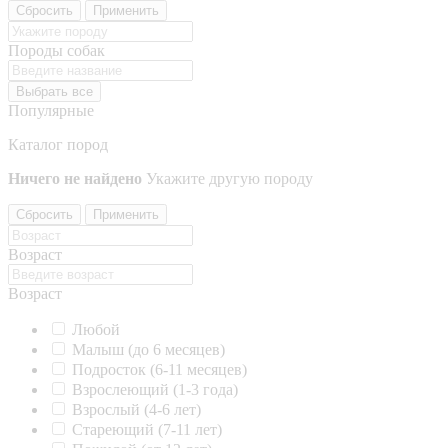
Сбросить
Применить
Породы собак
Выбрать все
Популярные
Каталог пород
Ничего не найдено
Укажите другую породу
Сбросить
Применить
Возраст
Возраст
Любой
Малыш (до 6 месяцев)
Подросток (6-11 месяцев)
Взрослеющий (1-3 года)
Взрослый (4-6 лет)
Стареющий (7-11 лет)