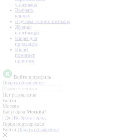
у питомца
Выбрать
кличку
Изучаем эмоции питомца
Журнал
о питомцах
Kinpet для
продавцов
Kinpet
помогает
приютам
Войти в профиль
Подать объявление
Нет результатов
Войти
Москва
Ваш город
Москва
?
Выбрать город
Да
Город подтверждён
Войти
Подать объявление