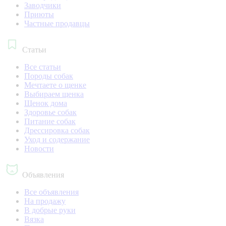
Заводчики
Приюты
Частные продавцы
Статьи
Все статьи
Породы собак
Мечтаете о щенке
Выбираем щенка
Щенок дома
Здоровье собак
Питание собак
Дрессировка собак
Уход и содержание
Новости
Объявления
Все объявления
На продажу
В добрые руки
Вязка