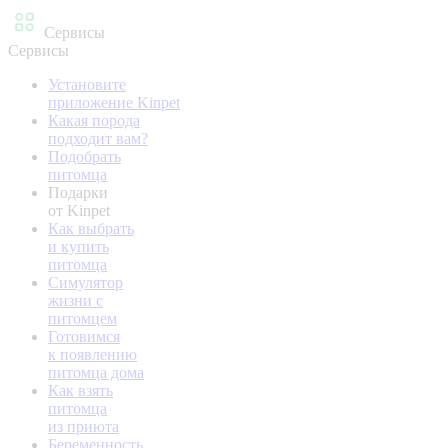
Сервисы
Сервисы
Установите
приложение Kinpet
Какая порода
подходит вам?
Подобрать
питомца
Подарки
от Kinpet
Как выбрать
и купить
питомца
Симулятор
жизни с
питомцем
Готовимся
к появлению
питомца дома
Как взять
питомца
из приюта
Беременность