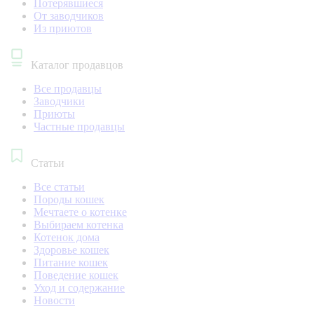
Потерявшиеся
От заводчиков
Из приютов
Каталог продавцов
Все продавцы
Заводчики
Приюты
Частные продавцы
Статьи
Все статьи
Породы кошек
Мечтаете о котенке
Выбираем котенка
Котенок дома
Здоровье кошек
Питание кошек
Поведение кошек
Уход и содержание
Новости