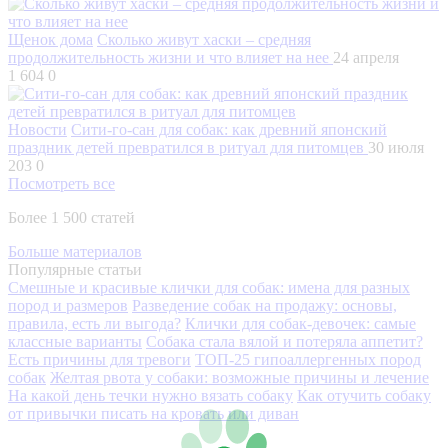
Щенок дома
Сколько живут хаски – средняя
продолжительность жизни и что влияет на нее
24 апреля
1 604
0
Новости
Сити-го-сан для собак: как древний японский
праздник детей превратился в ритуал для питомцев
30 июля
203
0
Посмотреть все
Более 1 500 статей
Больше материалов
Популярные статьи
Смешные и красивые клички для собак: имена для разных
пород и размеров
Разведение собак на продажу: основы,
правила, есть ли выгода?
Клички для собак-девочек: самые
классные варианты
Собака стала вялой и потеряла аппетит?
Есть причины для тревоги
ТОП-25 гипоаллергенных пород
собак
Желтая рвота у собаки: возможные причины и лечение
На какой день течки нужно вязать собаку
Как отучить собаку
от привычки писать на кровать или диван