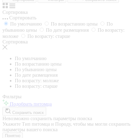
Сортировка
Сортировать
По умолчанию
По возрастанию цены
По
убыванию цены
По дате размещения
По возрасту:
моложе
По возрасту: старше
Сортировка
По умолчанию
По возрастанию цены
По убыванию цены
По дате размещения
По возрасту: моложе
По возрасту: старше
Фильтры
Подобрать питомца
Сохранить поиск
Невозможно сохранить параметры поиска
Укажите Тип питомца и Породу, чтобы мы могли сохранить
параметры вашего поиска
Понятно