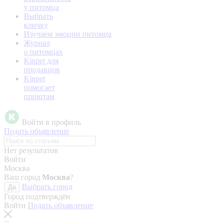
у питомца
Выбрать
кличку
Изучаем эмоции питомца
Журнал
о питомцах
Kinpet для
продавцов
Kinpet
помогает
приютам
Войти в профиль
Подать объявление
Нет результатов
Войти
Москва
Ваш город
Москва
?
Выбрать город
Да
Город подтверждён
Войти
Подать объявление