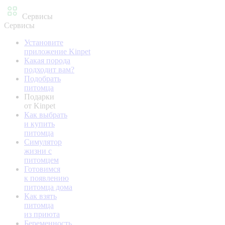
Сервисы
Сервисы
Установите
приложение Kinpet
Какая порода
подходит вам?
Подобрать
питомца
Подарки
от Kinpet
Как выбрать
и купить
питомца
Симулятор
жизни с
питомцем
Готовимся
к появлению
питомца дома
Как взять
питомца
из приюта
Беременность