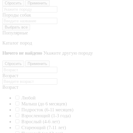
Сбросить
Применить
Породы собак
Выбрать все
Популярные
Каталог пород
Ничего не найдено
Укажите другую породу
Сбросить
Применить
Возраст
Возраст
Любой
Малыш (до 6 месяцев)
Подросток (6-11 месяцев)
Взрослеющий (1-3 года)
Взрослый (4-6 лет)
Стареющий (7-11 лет)