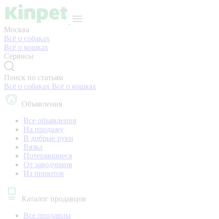
Москва
Всё о собаках
Всё о кошках
Сервисы
Поиск по статьям
Всё о собаках
Всё о кошках
Объявления
Все объявления
На продажу
В добрые руки
Вязка
Потерявшиеся
От заводчиков
Из приютов
Каталог продавцов
Все продавцы