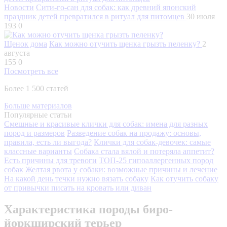
Новости
Сити-го-сан для собак: как древний японский
праздник детей превратился в ритуал для питомцев
30 июля
193
0
Щенок дома
Как можно отучить щенка грызть пеленку?
2
августа
155
0
Посмотреть все
Более 1 500 статей
Больше материалов
Популярные статьи
Смешные и красивые клички для собак: имена для разных
пород и размеров
Разведение собак на продажу: основы,
правила, есть ли выгода?
Клички для собак-девочек: самые
классные варианты
Собака стала вялой и потеряла аппетит?
Есть причины для тревоги
ТОП-25 гипоаллергенных пород
собак
Желтая рвота у собаки: возможные причины и лечение
На какой день течки нужно вязать собаку
Как отучить собаку
от привычки писать на кровать или диван
Характеристика породы биро-
йоркширский терьер