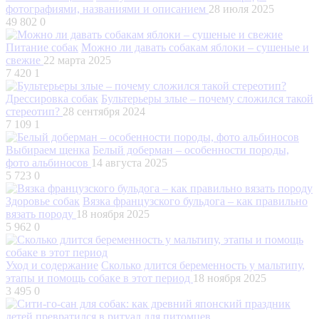
фотографиями, названиями и описанием
28 июля 2025
49 802
0
Питание собак
Можно ли давать собакам яблоки – сушеные и
свежие
22 марта 2025
7 420
1
Дрессировка собак
Бультерьеры злые – почему сложился такой
стереотип?
28 сентября 2024
7 109
1
Выбираем щенка
Белый доберман – особенности породы,
фото альбиносов
14 августа 2025
5 723
0
Здоровье собак
Вязка французского бульдога – как правильно
вязать породу
18 ноября 2025
5 962
0
Уход и содержание
Сколько длится беременность у мальтипу,
этапы и помощь собаке в этот период
18 ноября 2025
3 495
0