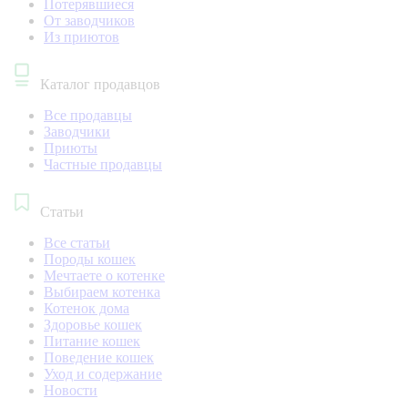
Потерявшиеся
От заводчиков
Из приютов
Каталог продавцов
Все продавцы
Заводчики
Приюты
Частные продавцы
Статьи
Все статьи
Породы кошек
Мечтаете о котенке
Выбираем котенка
Котенок дома
Здоровье кошек
Питание кошек
Поведение кошек
Уход и содержание
Новости