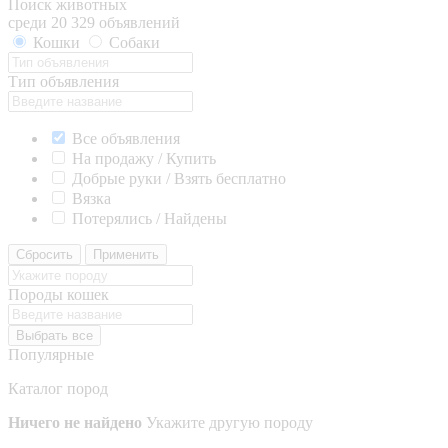
Поиск животных
среди 20 329 объявлений
Кошки
Собаки
Тип объявления
Все объявления
На продажу / Купить
Добрые руки / Взять бесплатно
Вязка
Потерялись / Найдены
Сбросить
Применить
Породы кошек
Выбрать все
Популярные
Каталог пород
Ничего не найдено
Укажите другую породу