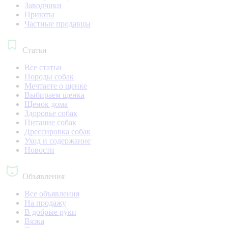
Заводчики
Приюты
Частные продавцы
Статьи
Все статьи
Породы собак
Мечтаете о щенке
Выбираем щенка
Щенок дома
Здоровье собак
Питание собак
Дрессировка собак
Уход и содержание
Новости
Объявления
Все объявления
На продажу
В добрые руки
Вязка