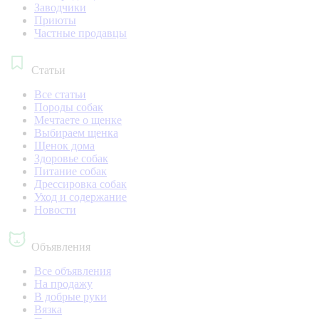
Заводчики
Приюты
Частные продавцы
Статьи
Все статьи
Породы собак
Мечтаете о щенке
Выбираем щенка
Щенок дома
Здоровье собак
Питание собак
Дрессировка собак
Уход и содержание
Новости
Объявления
Все объявления
На продажу
В добрые руки
Вязка