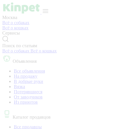
Москва
Всё о собаках
Всё о кошках
Сервисы
Поиск по статьям
Всё о собаках
Всё о кошках
Объявления
Все объявления
На продажу
В добрые руки
Вязка
Потерявшиеся
От заводчиков
Из приютов
Каталог продавцов
Все продавцы