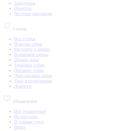
Заводчики
Приюты
Частные продавцы
Статьи
Все статьи
Породы собак
Мечтаете о щенке
Выбираем щенка
Щенок дома
Здоровье собак
Питание собак
Дрессировка собак
Уход и содержание
Новости
Объявления
Все объявления
На продажу
В добрые руки
Вязка