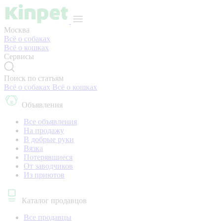
Москва
Всё о собаках
Всё о кошках
Сервисы
Поиск по статьям
Всё о собаках
Всё о кошках
Объявления
Все объявления
На продажу
В добрые руки
Вязка
Потерявшиеся
От заводчиков
Из приютов
Каталог продавцов
Все продавцы