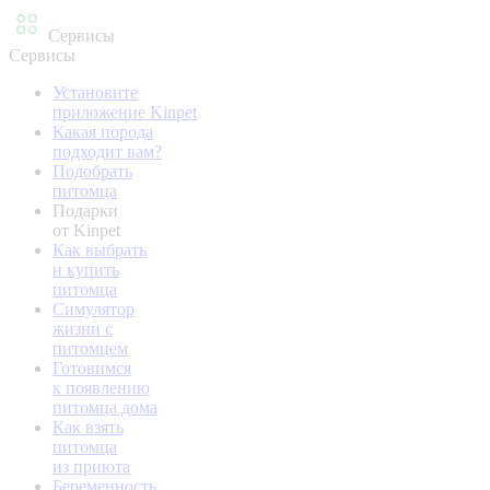
Сервисы
Сервисы
Установите
приложение Kinpet
Какая порода
подходит вам?
Подобрать
питомца
Подарки
от Kinpet
Как выбрать
и купить
питомца
Симулятор
жизни с
питомцем
Готовимся
к появлению
питомца дома
Как взять
питомца
из приюта
Беременность