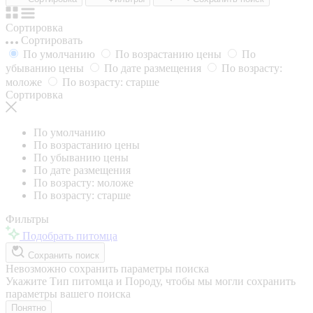
Сортировка
Сортировать
По умолчанию
По возрастанию цены
По
убыванию цены
По дате размещения
По возрасту:
моложе
По возрасту: старше
Сортировка
По умолчанию
По возрастанию цены
По убыванию цены
По дате размещения
По возрасту: моложе
По возрасту: старше
Фильтры
Подобрать питомца
Сохранить поиск
Невозможно сохранить параметры поиска
Укажите Тип питомца и Породу, чтобы мы могли сохранить
параметры вашего поиска
Понятно