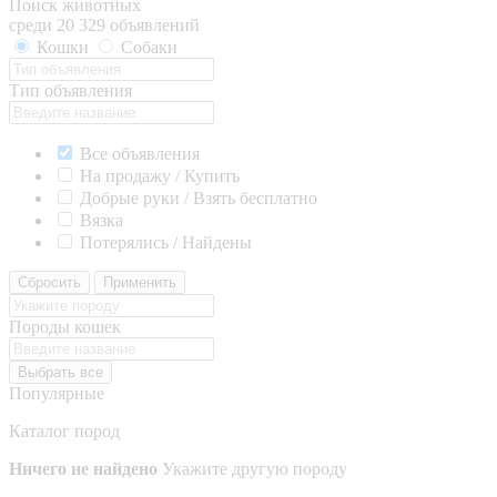
Поиск животных
среди 20 329 объявлений
Кошки
Собаки
Тип объявления
Все объявления
На продажу / Купить
Добрые руки / Взять бесплатно
Вязка
Потерялись / Найдены
Сбросить
Применить
Породы кошек
Выбрать все
Популярные
Каталог пород
Ничего не найдено
Укажите другую породу