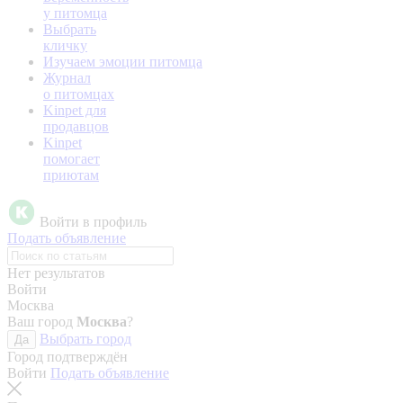
у питомца
Выбрать
кличку
Изучаем эмоции питомца
Журнал
о питомцах
Kinpet для
продавцов
Kinpet
помогает
приютам
Войти в профиль
Подать объявление
Нет результатов
Войти
Москва
Ваш город
Москва
?
Выбрать город
Да
Город подтверждён
Войти
Подать объявление