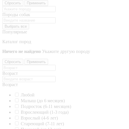
Сбросить
Применить
Породы собак
Выбрать все
Популярные
Каталог пород
Ничего не найдено
Укажите другую породу
Сбросить
Применить
Возраст
Возраст
Любой
Малыш (до 6 месяцев)
Подросток (6-11 месяцев)
Взрослеющий (1-3 года)
Взрослый (4-6 лет)
Стареющий (7-11 лет)