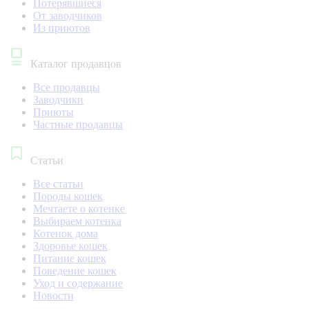
Потерявшиеся
От заводчиков
Из приютов
Каталог продавцов
Все продавцы
Заводчики
Приюты
Частные продавцы
Статьи
Все статьи
Породы кошек
Мечтаете о котенке
Выбираем котенка
Котенок дома
Здоровье кошек
Питание кошек
Поведение кошек
Уход и содержание
Новости