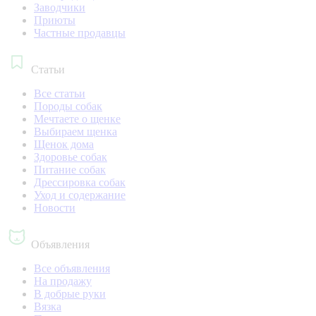
Заводчики
Приюты
Частные продавцы
Статьи
Все статьи
Породы собак
Мечтаете о щенке
Выбираем щенка
Щенок дома
Здоровье собак
Питание собак
Дрессировка собак
Уход и содержание
Новости
Объявления
Все объявления
На продажу
В добрые руки
Вязка