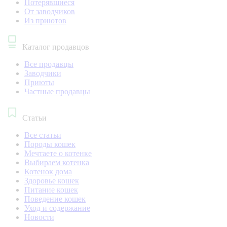
Потерявшиеся
От заводчиков
Из приютов
Каталог продавцов
Все продавцы
Заводчики
Приюты
Частные продавцы
Статьи
Все статьи
Породы кошек
Мечтаете о котенке
Выбираем котенка
Котенок дома
Здоровье кошек
Питание кошек
Поведение кошек
Уход и содержание
Новости