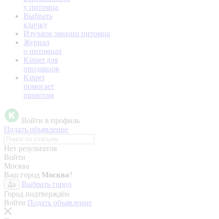
у питомца
Выбрать
кличку
Изучаем эмоции питомца
Журнал
о питомцах
Kinpet для
продавцов
Kinpet
помогает
приютам
Войти в профиль
Подать объявление
Нет результатов
Войти
Москва
Ваш город
Москва
?
Выбрать город
Да
Город подтверждён
Войти
Подать объявление