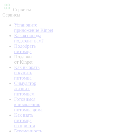
Сервисы
Сервисы
Установите
приложение Kinpet
Какая порода
подходит вам?
Подобрать
питомца
Подарки
от Kinpet
Как выбрать
и купить
питомца
Симулятор
жизни с
питомцем
Готовимся
к появлению
питомца дома
Как взять
питомца
из приюта
Беременность