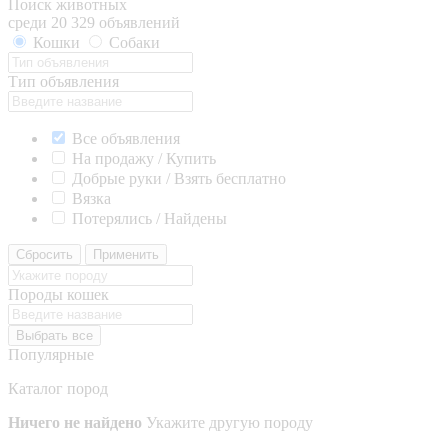
Поиск животных
среди 20 329 объявлений
Кошки
Собаки
Тип объявления
Все объявления
На продажу / Купить
Добрые руки / Взять бесплатно
Вязка
Потерялись / Найдены
Сбросить
Применить
Породы кошек
Выбрать все
Популярные
Каталог пород
Ничего не найдено
Укажите другую породу