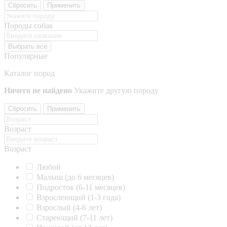
Сбросить
Применить
Породы собак
Выбрать все
Популярные
Каталог пород
Ничего не найдено
Укажите другую породу
Сбросить
Применить
Возраст
Возраст
Любой
Малыш (до 6 месяцев)
Подросток (6-11 месяцев)
Взрослеющий (1-3 года)
Взрослый (4-6 лет)
Стареющий (7-11 лет)