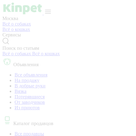
Москва
Всё о собаках
Всё о кошках
Сервисы
Поиск по статьям
Всё о собаках
Всё о кошках
Объявления
Все объявления
На продажу
В добрые руки
Вязка
Потерявшиеся
От заводчиков
Из приютов
Каталог продавцов
Все продавцы