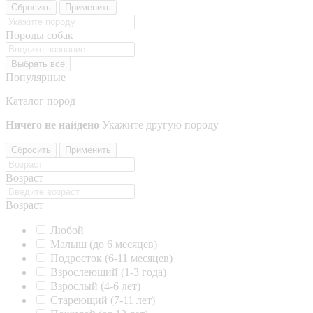
Сбросить
Применить
Породы собак
Выбрать все
Популярные
Каталог пород
Ничего не найдено
Укажите другую породу
Сбросить
Применить
Возраст
Возраст
Любой
Малыш (до 6 месяцев)
Подросток (6-11 месяцев)
Взрослеющий (1-3 года)
Взрослый (4-6 лет)
Стареющий (7-11 лет)