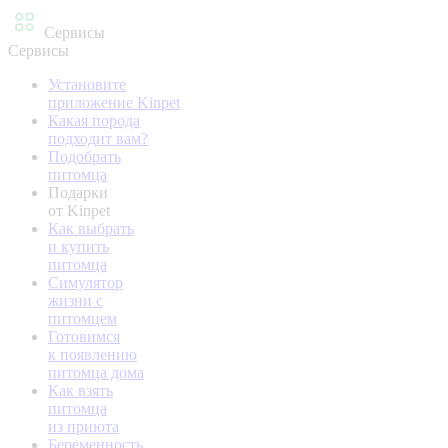
Сервисы
Сервисы
Установите
приложение Kinpet
Какая порода
подходит вам?
Подобрать
питомца
Подарки
от Kinpet
Как выбрать
и купить
питомца
Симулятор
жизни с
питомцем
Готовимся
к появлению
питомца дома
Как взять
питомца
из приюта
Беременность