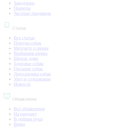
Заводчики
Приюты
Частные продавцы
Статьи
Все статьи
Породы собак
Мечтаете о щенке
Выбираем щенка
Щенок дома
Здоровье собак
Питание собак
Дрессировка собак
Уход и содержание
Новости
Объявления
Все объявления
На продажу
В добрые руки
Вязка