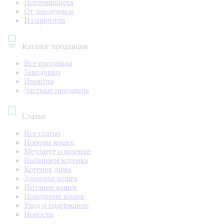
Потерявшиеся
От заводчиков
Из приютов
Каталог продавцов
Все продавцы
Заводчики
Приюты
Частные продавцы
Статьи
Все статьи
Породы кошек
Мечтаете о котенке
Выбираем котенка
Котенок дома
Здоровье кошек
Питание кошек
Поведение кошек
Уход и содержание
Новости