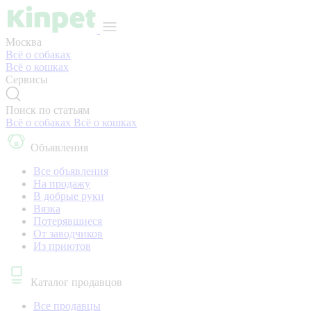
Москва
Всё о собаках
Всё о кошках
Сервисы
Поиск по статьям
Всё о собаках
Всё о кошках
Объявления
Все объявления
На продажу
В добрые руки
Вязка
Потерявшиеся
От заводчиков
Из приютов
Каталог продавцов
Все продавцы