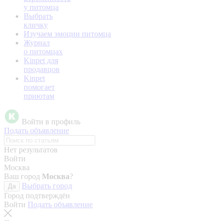
у питомца
Выбрать
кличку
Изучаем эмоции питомца
Журнал
о питомцах
Kinpet для
продавцов
Kinpet
помогает
приютам
Войти в профиль
Подать объявление
Нет результатов
Войти
Москва
Ваш город
Москва
?
Выбрать город
Да
Город подтверждён
Войти
Подать объявление