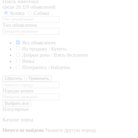
Поиск животных
среди 20 329 объявлений
Кошки
Собаки
Тип объявления
Все объявления
На продажу / Купить
Добрые руки / Взять бесплатно
Вязка
Потерялись / Найдены
Сбросить
Применить
Породы кошек
Выбрать все
Популярные
Каталог пород
Ничего не найдено
Укажите другую породу