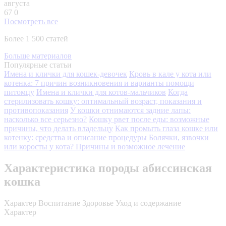
августа
67
0
Посмотреть все
Более 1 500 статей
Больше материалов
Популярные статьи
Имена и клички для кошек-девочек
Кровь в кале у кота или
котенка: 7 причин возникновения и варианты помощи
питомцу
Имена и клички для котов-мальчиков
Когда
стерилизовать кошку: оптимальный возраст, показания и
противопоказания
У кошки отнимаются задние лапы:
насколько все серьезно?
Кошку рвет после еды: возможные
причины, что делать владельцу
Как промыть глаза кошке или
котенку: средства и описание процедуры
Болячки, язвочки
или коросты у кота? Причины и возможное лечение
Характеристика породы абиссинская
кошка
Характер
Воспитание
Здоровье
Уход и содержание
Характер