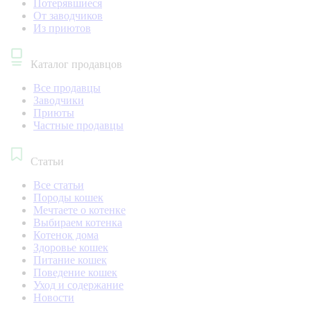
Потерявшиеся
От заводчиков
Из приютов
Каталог продавцов
Все продавцы
Заводчики
Приюты
Частные продавцы
Статьи
Все статьи
Породы кошек
Мечтаете о котенке
Выбираем котенка
Котенок дома
Здоровье кошек
Питание кошек
Поведение кошек
Уход и содержание
Новости