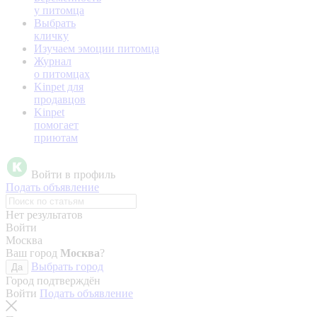
у питомца
Выбрать
кличку
Изучаем эмоции питомца
Журнал
о питомцах
Kinpet для
продавцов
Kinpet
помогает
приютам
Войти в профиль
Подать объявление
Нет результатов
Войти
Москва
Ваш город
Москва
?
Выбрать город
Да
Город подтверждён
Войти
Подать объявление