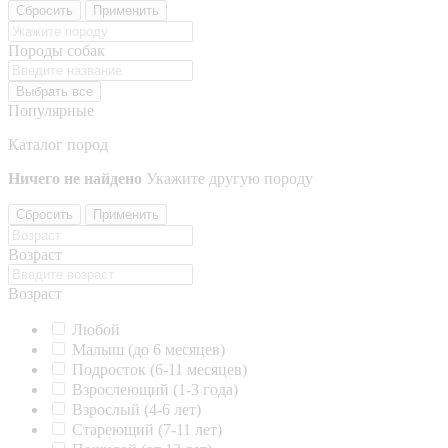
Сбросить
Применить
Породы собак
Выбрать все
Популярные
Каталог пород
Ничего не найдено
Укажите другую породу
Сбросить
Применить
Возраст
Возраст
Любой
Малыш (до 6 месяцев)
Подросток (6-11 месяцев)
Взрослеющий (1-3 года)
Взрослый (4-6 лет)
Стареющий (7-11 лет)