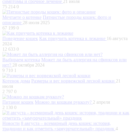
симптомы и срочное лечение
21 июля
75 214
0
Мечтаете о котенке
Пятнистые породы кошек: фото и
описание
28 июля 2025
67 199
0
Поведение кошек
Как приучить котенка к лежанке
16 августа
2024
12 633
0
Выбираем котенка
Может ли быть аллергия на сфинксов или
нет?
28 октября 2024
9 710
1
Котенок дома
Размеры и вес норвежской лесной кошки
21
июля
2 797
0
Питание кошек
Можно ли кошкам рукколу?
2 апреля
2 130
0
Новости
8 августа – всемирный день кошек: история,
традиции и как отметить «замуррчательный» праздник
4