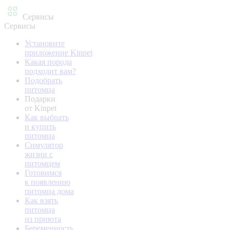
Сервисы
Сервисы
Установите
приложение Kinpet
Какая порода
подходит вам?
Подобрать
питомца
Подарки
от Kinpet
Как выбрать
и купить
питомца
Симулятор
жизни с
питомцем
Готовимся
к появлению
питомца дома
Как взять
питомца
из приюта
Беременность