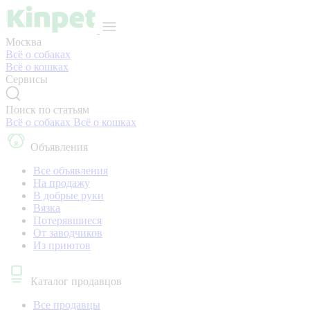
Москва
Всё о собаках
Всё о кошках
Сервисы
Поиск по статьям
Всё о собаках
Всё о кошках
Объявления
Все объявления
На продажу
В добрые руки
Вязка
Потерявшиеся
От заводчиков
Из приютов
Каталог продавцов
Все продавцы