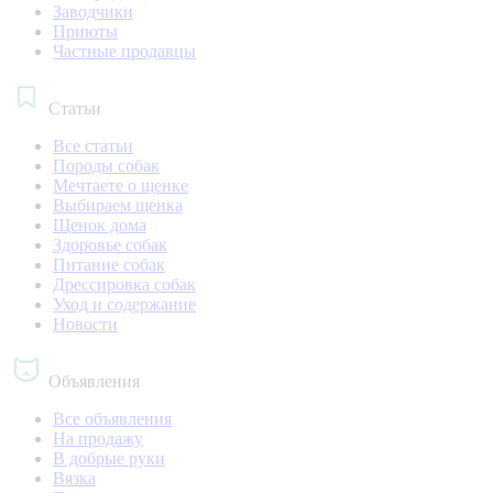
Заводчики
Приюты
Частные продавцы
Статьи
Все статьи
Породы собак
Мечтаете о щенке
Выбираем щенка
Щенок дома
Здоровье собак
Питание собак
Дрессировка собак
Уход и содержание
Новости
Объявления
Все объявления
На продажу
В добрые руки
Вязка