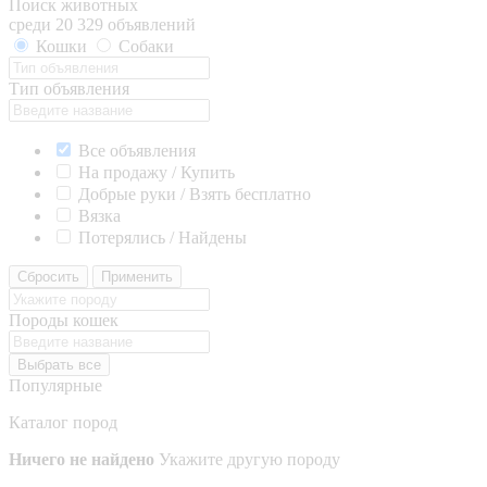
Поиск животных
среди 20 329 объявлений
Кошки
Собаки
Тип объявления
Все объявления
На продажу / Купить
Добрые руки / Взять бесплатно
Вязка
Потерялись / Найдены
Сбросить
Применить
Породы кошек
Выбрать все
Популярные
Каталог пород
Ничего не найдено
Укажите другую породу