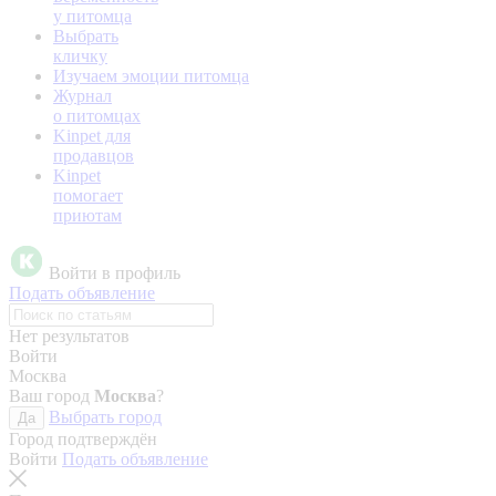
у питомца
Выбрать
кличку
Изучаем эмоции питомца
Журнал
о питомцах
Kinpet для
продавцов
Kinpet
помогает
приютам
Войти в профиль
Подать объявление
Нет результатов
Войти
Москва
Ваш город
Москва
?
Выбрать город
Да
Город подтверждён
Войти
Подать объявление