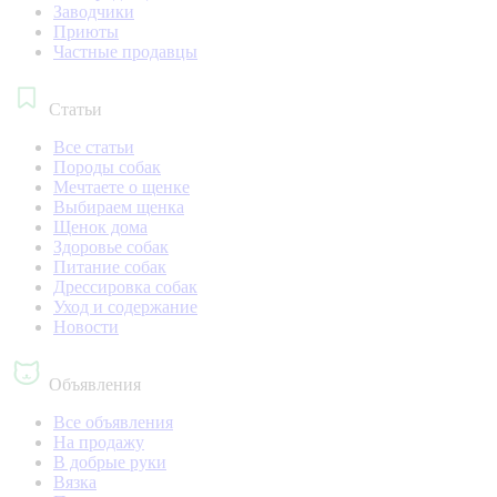
Заводчики
Приюты
Частные продавцы
Статьи
Все статьи
Породы собак
Мечтаете о щенке
Выбираем щенка
Щенок дома
Здоровье собак
Питание собак
Дрессировка собак
Уход и содержание
Новости
Объявления
Все объявления
На продажу
В добрые руки
Вязка