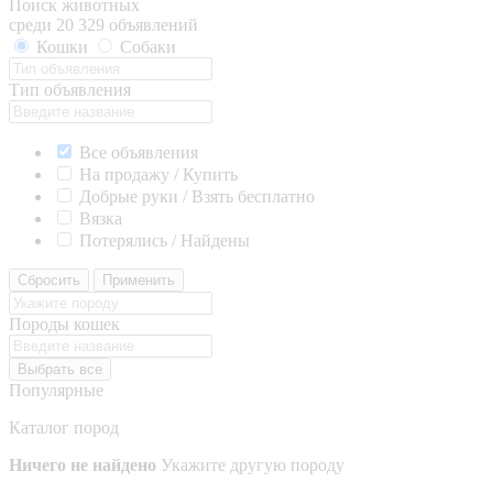
Поиск животных
среди 20 329 объявлений
Кошки
Собаки
Тип объявления
Все объявления
На продажу / Купить
Добрые руки / Взять бесплатно
Вязка
Потерялись / Найдены
Сбросить
Применить
Породы кошек
Выбрать все
Популярные
Каталог пород
Ничего не найдено
Укажите другую породу