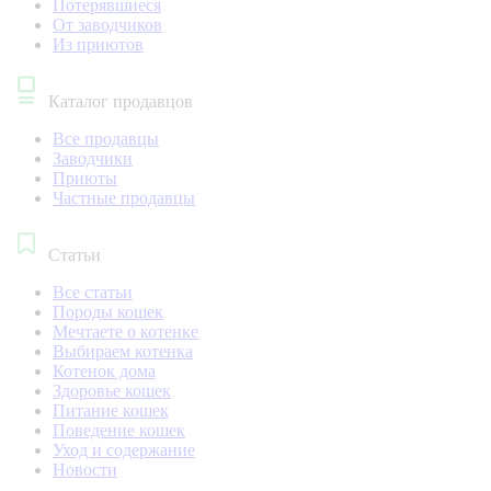
Потерявшиеся
От заводчиков
Из приютов
Каталог продавцов
Все продавцы
Заводчики
Приюты
Частные продавцы
Статьи
Все статьи
Породы кошек
Мечтаете о котенке
Выбираем котенка
Котенок дома
Здоровье кошек
Питание кошек
Поведение кошек
Уход и содержание
Новости