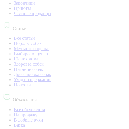
Заводчики
Приюты
Частные продавцы
Статьи
Все статьи
Породы собак
Мечтаете о щенке
Выбираем щенка
Щенок дома
Здоровье собак
Питание собак
Дрессировка собак
Уход и содержание
Новости
Объявления
Все объявления
На продажу
В добрые руки
Вязка