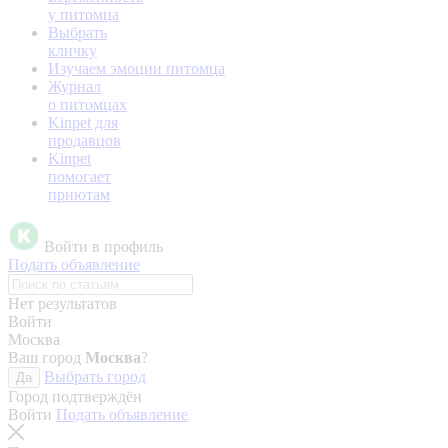
у питомца
Выбрать
кличку
Изучаем эмоции питомца
Журнал
о питомцах
Kinpet для
продавцов
Kinpet
помогает
приютам
Войти в профиль
Подать объявление
Нет результатов
Войти
Москва
Ваш город
Москва
?
Выбрать город
Да
Город подтверждён
Войти
Подать объявление