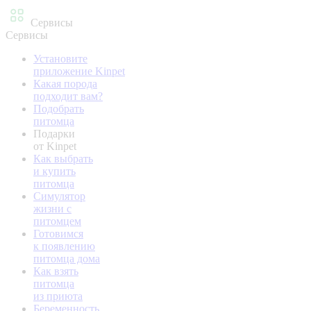
Сервисы
Сервисы
Установите
приложение Kinpet
Какая порода
подходит вам?
Подобрать
питомца
Подарки
от Kinpet
Как выбрать
и купить
питомца
Симулятор
жизни с
питомцем
Готовимся
к появлению
питомца дома
Как взять
питомца
из приюта
Беременность