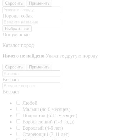
Сбросить
Применить
Породы собак
Выбрать все
Популярные
Каталог пород
Ничего не найдено
Укажите другую породу
Сбросить
Применить
Возраст
Возраст
Любой
Малыш (до 6 месяцев)
Подросток (6-11 месяцев)
Взрослеющий (1-3 года)
Взрослый (4-6 лет)
Стареющий (7-11 лет)