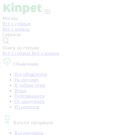
Москва
Всё о собаках
Всё о кошках
Сервисы
Поиск по статьям
Всё о собаках
Всё о кошках
Объявления
Все объявления
На продажу
В добрые руки
Вязка
Потерявшиеся
От заводчиков
Из приютов
Каталог продавцов
Все продавцы