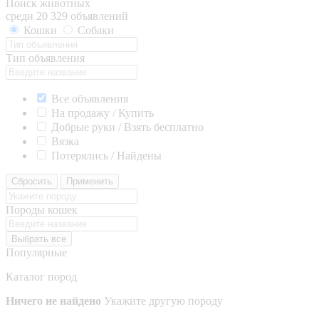
Поиск животных
среди 20 329 объявлений
Кошки
Собаки
Тип объявления
Все объявления
На продажу / Купить
Добрые руки / Взять бесплатно
Вязка
Потерялись / Найдены
Сбросить
Применить
Породы кошек
Выбрать все
Популярные
Каталог пород
Ничего не найдено
Укажите другую породу