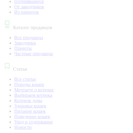
Потерявшиеся
От заводчиков
Из приютов
Каталог продавцов
Все продавцы
Заводчики
Приюты
Частные продавцы
Статьи
Все статьи
Породы кошек
Мечтаете о котенке
Выбираем котенка
Котенок дома
Здоровье кошек
Питание кошек
Поведение кошек
Уход и содержание
Новости