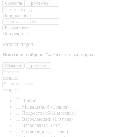
Сбросить
Применить
Породы собак
Выбрать все
Популярные
Каталог пород
Ничего не найдено
Укажите другую породу
Сбросить
Применить
Возраст
Возраст
Любой
Малыш (до 6 месяцев)
Подросток (6-11 месяцев)
Взрослеющий (1-3 года)
Взрослый (4-6 лет)
Стареющий (7-11 лет)