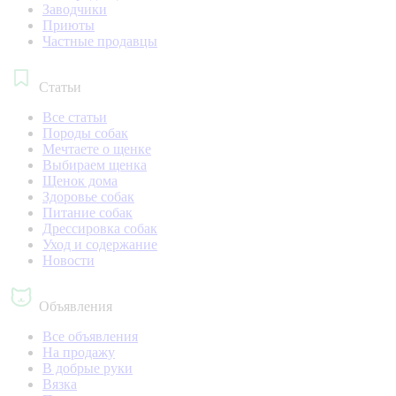
Заводчики
Приюты
Частные продавцы
Статьи
Все статьи
Породы собак
Мечтаете о щенке
Выбираем щенка
Щенок дома
Здоровье собак
Питание собак
Дрессировка собак
Уход и содержание
Новости
Объявления
Все объявления
На продажу
В добрые руки
Вязка