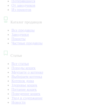
Потерявшиеся
От заводчиков
Из приютов
Каталог продавцов
Все продавцы
Заводчики
Приюты
Частные продавцы
Статьи
Все статьи
Породы кошек
Мечтаете о котенке
Выбираем котенка
Котенок дома
Здоровье кошек
Питание кошек
Поведение кошек
Уход и содержание
Новости