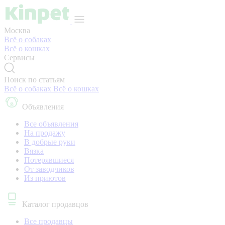
Москва
Всё о собаках
Всё о кошках
Сервисы
Поиск по статьям
Всё о собаках
Всё о кошках
Объявления
Все объявления
На продажу
В добрые руки
Вязка
Потерявшиеся
От заводчиков
Из приютов
Каталог продавцов
Все продавцы