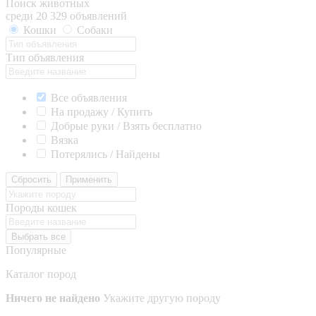
Поиск животных
среди 20 329 объявлений
Кошки
Собаки
Тип объявления
Все объявления
На продажу / Купить
Добрые руки / Взять бесплатно
Вязка
Потерялись / Найдены
Сбросить
Применить
Породы кошек
Выбрать все
Популярные
Каталог пород
Ничего не найдено
Укажите другую породу