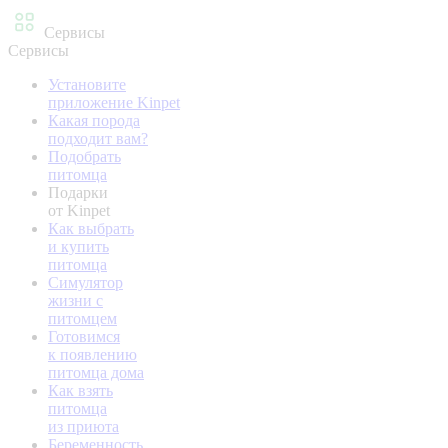
Сервисы
Сервисы
Установите
приложение Kinpet
Какая порода
подходит вам?
Подобрать
питомца
Подарки
от Kinpet
Как выбрать
и купить
питомца
Симулятор
жизни с
питомцем
Готовимся
к появлению
питомца дома
Как взять
питомца
из приюта
Беременность