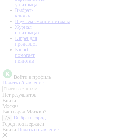
у питомца
Выбрать
кличку
Изучаем эмоции питомца
Журнал
о питомцах
Kinpet для
продавцов
Kinpet
помогает
приютам
Войти в профиль
Подать объявление
Нет результатов
Войти
Москва
Ваш город
Москва
?
Выбрать город
Да
Город подтверждён
Войти
Подать объявление