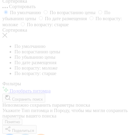
Сортировка
Сортировать
По умолчанию
По возрастанию цены
По
убыванию цены
По дате размещения
По возрасту:
моложе
По возрасту: старше
Сортировка
По умолчанию
По возрастанию цены
По убыванию цены
По дате размещения
По возрасту: моложе
По возрасту: старше
Фильтры
Подобрать питомца
Сохранить поиск
Невозможно сохранить параметры поиска
Укажите Тип питомца и Породу, чтобы мы могли сохранить
параметры вашего поиска
Понятно
Поделиться