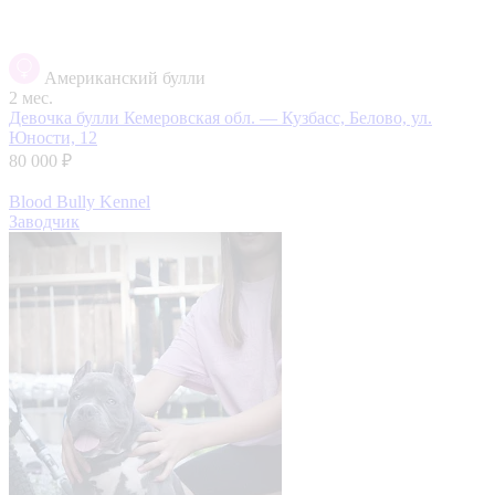
Американский булли
2 мес.
Девочка булли
Кемеровская обл. — Кузбасс, Белово, ул.
Юности, 12
80 000 ₽
Blood Bully Kennel
Заводчик