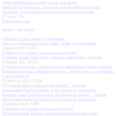
Новости
Сити-го-сан для собак: как древний японский
праздник детей превратился в ритуал для питомцев
27 июля
174
Посмотреть ещё
Более 1 500 статей
Уход и содержание
Какую траву любят и едят кошки
1 марта 2019
10 957
Здоровье кошек
Простуда у кошек: симптомы и лечение
4 апреля 2022
16 617
Выбираем котенка
Полосатые коты – обзор пород с полосками
и фото окрасов
23 августа 2024
23 828
Котенок дома
Сколько живут бенгальские кошки – средняя
продолжительность жизни и что может ее увеличить
19 ноября 2025
2 897
Питание кошек
Можно ли кошкам куриные желудки?