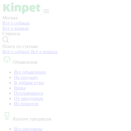
Москва
Всё о собаках
Всё о кошках
Сервисы
Поиск по статьям
Всё о собаках
Всё о кошках
Объявления
Все объявления
На продажу
В добрые руки
Вязка
Потерявшиеся
От заводчиков
Из приютов
Каталог продавцов
Все продавцы