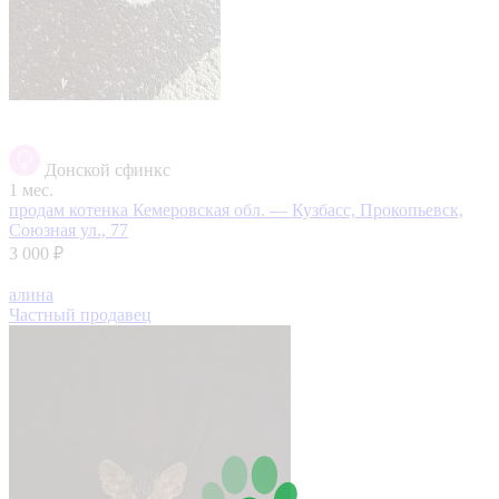
Донской сфинкс
1 мес.
продам котенка
Кемеровская обл. — Кузбасс, Прокопьевск,
Союзная ул., 77
3 000 ₽
алина
Частный продавец