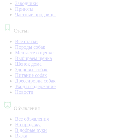
Заводчики
Приюты
Частные продавцы
Статьи
Все статьи
Породы собак
Мечтаете о щенке
Выбираем щенка
Щенок дома
Здоровье собак
Питание собак
Дрессировка собак
Уход и содержание
Новости
Объявления
Все объявления
На продажу
В добрые руки
Вязка