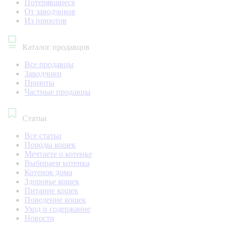
Потерявшиеся
От заводчиков
Из приютов
Каталог продавцов
Все продавцы
Заводчики
Приюты
Частные продавцы
Статьи
Все статьи
Породы кошек
Мечтаете о котенке
Выбираем котенка
Котенок дома
Здоровье кошек
Питание кошек
Поведение кошек
Уход и содержание
Новости