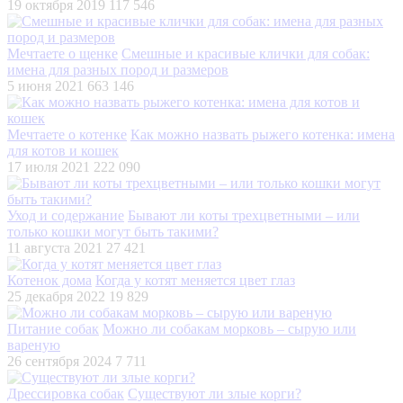
19 октября 2019
117 546
Мечтаете о щенке
Смешные и красивые клички для собак:
имена для разных пород и размеров
5 июня 2021
663 146
Мечтаете о котенке
Как можно назвать рыжего котенка: имена
для котов и кошек
17 июля 2021
222 090
Уход и содержание
Бывают ли коты трехцветными – или
только кошки могут быть такими?
11 августа 2021
27 421
Котенок дома
Когда у котят меняется цвет глаз
25 декабря 2022
19 829
Питание собак
Можно ли собакам морковь – сырую или
вареную
26 сентября 2024
7 711
Дрессировка собак
Существуют ли злые корги?