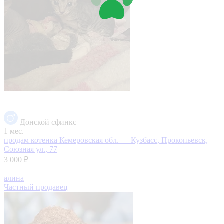
Донской сфинкс
1 мес.
продам котенка
Кемеровская обл. — Кузбасс, Прокопьевск,
Союзная ул., 77
3 000 ₽
алина
Частный продавец