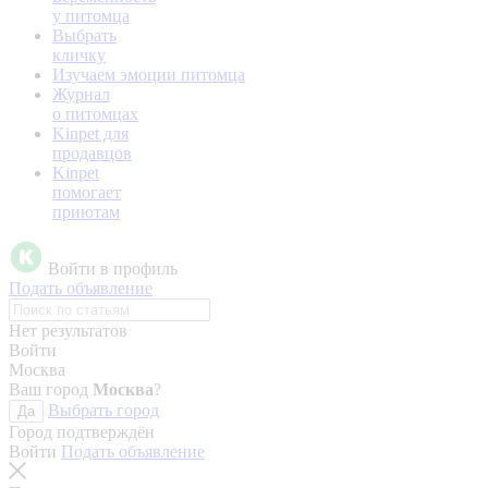
у питомца
Выбрать
кличку
Изучаем эмоции питомца
Журнал
о питомцах
Kinpet для
продавцов
Kinpet
помогает
приютам
Войти в профиль
Подать объявление
Нет результатов
Войти
Москва
Ваш город
Москва
?
Выбрать город
Да
Город подтверждён
Войти
Подать объявление