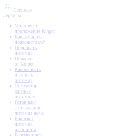
Сервисы
Сервисы
Установите
приложение Kinpet
Какая порода
подходит вам?
Подобрать
питомца
Подарки
от Kinpet
Как выбрать
и купить
питомца
Симулятор
жизни с
питомцем
Готовимся
к появлению
питомца дома
Как взять
питомца
из приюта
Беременность