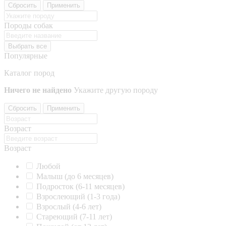
Сбросить
Применить
Породы собак
Выбрать все
Популярные
Каталог пород
Ничего не найдено
Укажите другую породу
Сбросить
Применить
Возраст
Возраст
Любой
Малыш (до 6 месяцев)
Подросток (6-11 месяцев)
Взрослеющий (1-3 года)
Взрослый (4-6 лет)
Стареющий (7-11 лет)