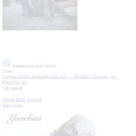
Американский булли
2 мес.
Щенок булли
Кемеровская обл. — Кузбасс, Белово, ул.
Юности, 12
100 000 ₽
Blood Bully Kennel
Заводчик