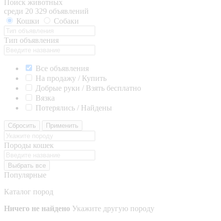
Поиск животных
среди 20 329 объявлений
Кошки
Собаки
Тип объявления
Все объявления
На продажу / Купить
Добрые руки / Взять бесплатно
Вязка
Потерялись / Найдены
Сбросить
Применить
Породы кошек
Выбрать все
Популярные
Каталог пород
Ничего не найдено
Укажите другую породу