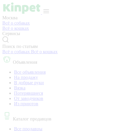
Москва
Всё о собаках
Всё о кошках
Сервисы
Поиск по статьям
Всё о собаках
Всё о кошках
Объявления
Все объявления
На продажу
В добрые руки
Вязка
Потерявшиеся
От заводчиков
Из приютов
Каталог продавцов
Все продавцы