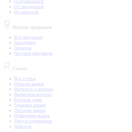
Потерявшиеся
От заводчиков
Из приютов
Каталог продавцов
Все продавцы
Заводчики
Приюты
Частные продавцы
Статьи
Все статьи
Породы кошек
Мечтаете о котенке
Выбираем котенка
Котенок дома
Здоровье кошек
Питание кошек
Поведение кошек
Уход и содержание
Новости