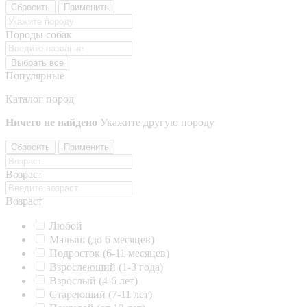
Сбросить
Применить
Породы собак
Выбрать все
Популярные
Каталог пород
Ничего не найдено
Укажите другую породу
Сбросить
Применить
Возраст
Возраст
Любой
Малыш (до 6 месяцев)
Подросток (6-11 месяцев)
Взрослеющий (1-3 года)
Взрослый (4-6 лет)
Стареющий (7-11 лет)