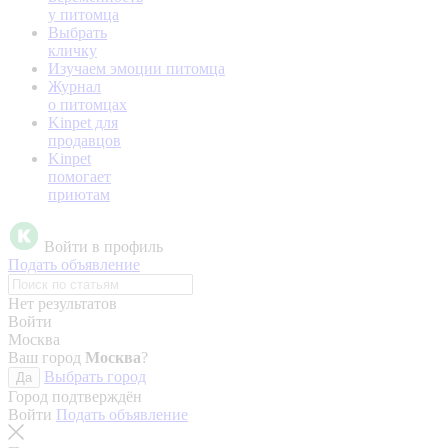
у питомца
Выбрать
кличку
Изучаем эмоции питомца
Журнал
о питомцах
Kinpet для
продавцов
Kinpet
помогает
приютам
Войти в профиль
Подать объявление
Нет результатов
Войти
Москва
Ваш город
Москва
?
Выбрать город
Да
Город подтверждён
Войти
Подать объявление