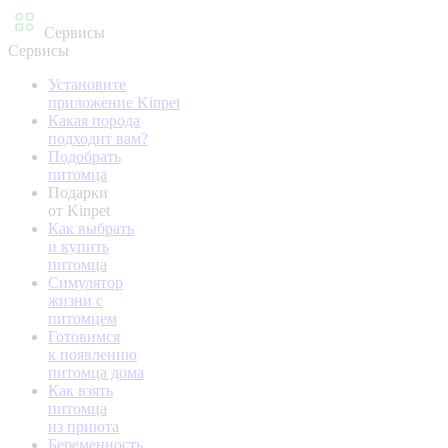
Сервисы
Сервисы
Установите
приложение Kinpet
Какая порода
подходит вам?
Подобрать
питомца
Подарки
от Kinpet
Как выбрать
и купить
питомца
Симулятор
жизни с
питомцем
Готовимся
к появлению
питомца дома
Как взять
питомца
из приюта
Беременность