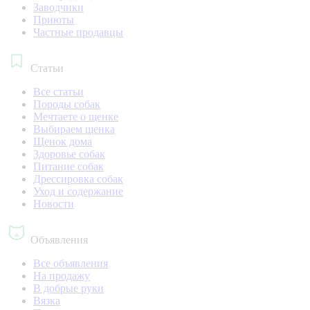
Заводчики
Приюты
Частные продавцы
Статьи
Все статьи
Породы собак
Мечтаете о щенке
Выбираем щенка
Щенок дома
Здоровье собак
Питание собак
Дрессировка собак
Уход и содержание
Новости
Объявления
Все объявления
На продажу
В добрые руки
Вязка