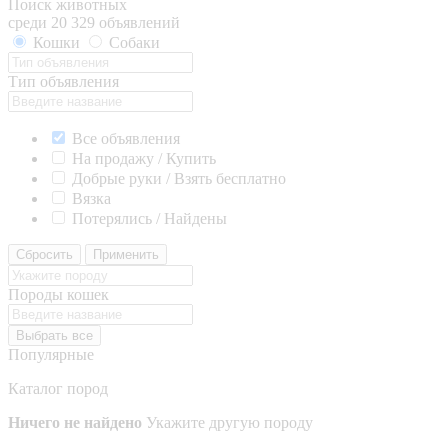
Поиск животных
среди 20 329 объявлений
Кошки
Собаки
Тип объявления
Все объявления
На продажу / Купить
Добрые руки / Взять бесплатно
Вязка
Потерялись / Найдены
Сбросить
Применить
Породы кошек
Выбрать все
Популярные
Каталог пород
Ничего не найдено
Укажите другую породу