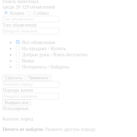
Поиск животных
среди 20 329 объявлений
Кошки
Собаки
Тип объявления
Все объявления
На продажу / Купить
Добрые руки / Взять бесплатно
Вязка
Потерялись / Найдены
Сбросить
Применить
Породы кошек
Выбрать все
Популярные
Каталог пород
Ничего не найдено
Укажите другую породу