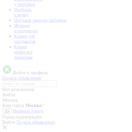
у питомца
Выбрать
кличку
Изучаем эмоции питомца
Журнал
о питомцах
Kinpet для
продавцов
Kinpet
помогает
приютам
Войти в профиль
Подать объявление
Нет результатов
Войти
Москва
Ваш город
Москва
?
Выбрать город
Да
Город подтверждён
Войти
Подать объявление