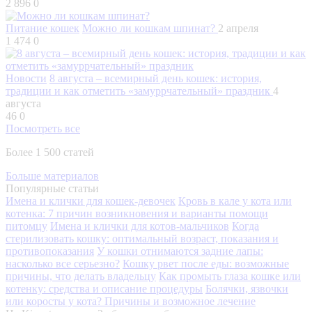
2 896
0
Питание кошек
Можно ли кошкам шпинат?
2 апреля
1 474
0
Новости
8 августа – всемирный день кошек: история,
традиции и как отметить «замуррчательный» праздник
4
августа
46
0
Посмотреть все
Более 1 500 статей
Больше материалов
Популярные статьи
Имена и клички для кошек-девочек
Кровь в кале у кота или
котенка: 7 причин возникновения и варианты помощи
питомцу
Имена и клички для котов-мальчиков
Когда
стерилизовать кошку: оптимальный возраст, показания и
противопоказания
У кошки отнимаются задние лапы:
насколько все серьезно?
Кошку рвет после еды: возможные
причины, что делать владельцу
Как промыть глаза кошке или
котенку: средства и описание процедуры
Болячки, язвочки
или коросты у кота? Причины и возможное лечение