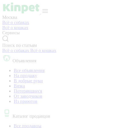
Москва
Всё о собаках
Всё о кошках
Сервисы
Поиск по статьям
Всё о собаках
Всё о кошках
Объявления
Все объявления
На продажу
В добрые руки
Вязка
Потерявшиеся
От заводчиков
Из приютов
Каталог продавцов
Все продавцы