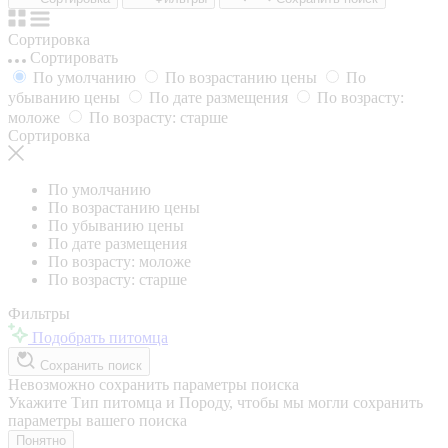
Сортировка
Сортировать
По умолчанию
По возрастанию цены
По
убыванию цены
По дате размещения
По возрасту:
моложе
По возрасту: старше
Сортировка
По умолчанию
По возрастанию цены
По убыванию цены
По дате размещения
По возрасту: моложе
По возрасту: старше
Фильтры
Подобрать питомца
Сохранить поиск
Невозможно сохранить параметры поиска
Укажите Тип питомца и Породу, чтобы мы могли сохранить
параметры вашего поиска
Понятно