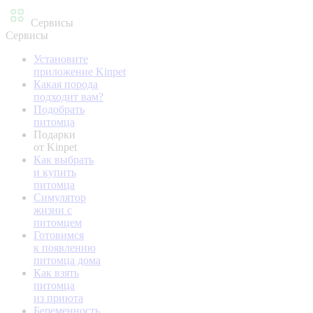
Сервисы
Сервисы
Установите
приложение Kinpet
Какая порода
подходит вам?
Подобрать
питомца
Подарки
от Kinpet
Как выбрать
и купить
питомца
Симулятор
жизни с
питомцем
Готовимся
к появлению
питомца дома
Как взять
питомца
из приюта
Беременность