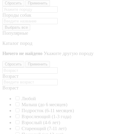
Сбросить
Применить
Породы собак
Выбрать все
Популярные
Каталог пород
Ничего не найдено
Укажите другую породу
Сбросить
Применить
Возраст
Возраст
Любой
Малыш (до 6 месяцев)
Подросток (6-11 месяцев)
Взрослеющий (1-3 года)
Взрослый (4-6 лет)
Стареющий (7-11 лет)