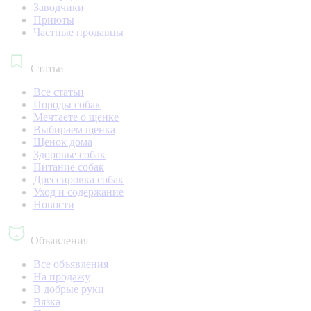
Заводчики
Приюты
Частные продавцы
Статьи
Все статьи
Породы собак
Мечтаете о щенке
Выбираем щенка
Щенок дома
Здоровье собак
Питание собак
Дрессировка собак
Уход и содержание
Новости
Объявления
Все объявления
На продажу
В добрые руки
Вязка