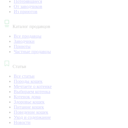
Потерявшиеся
От заводчиков
Из приютов
Каталог продавцов
Все продавцы
Заводчики
Приюты
Частные продавцы
Статьи
Все статьи
Породы кошек
Мечтаете о котенке
Выбираем котенка
Котенок дома
Здоровье кошек
Питание кошек
Поведение кошек
Уход и содержание
Новости