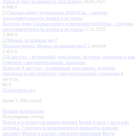
этапы и уход за кошкой в этот период
26.05.2025
4 868
0
Котенок дома
Сколько живут курильские бобтейлы – средняя
продолжительность жизни и ее этапы
17.11.2025
3 899
0
Питание кошек
Можно ли кошкам мед?
2 апреля
1 451
0
Новости
8 августа – всемирный день кошек: история,
традиции и как отметить «замуррчательный» праздник
4
августа
86
0
Посмотреть все
Более 1 500 статей
Больше материалов
Популярные статьи
Имена и клички для кошек-девочек
Кровь в кале у кота или
котенка: 7 причин возникновения и варианты помощи
питомцу
Имена и клички для котов-мальчиков
Когда