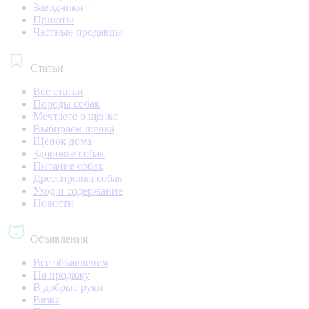
Заводчики
Приюты
Частные продавцы
Статьи
Все статьи
Породы собак
Мечтаете о щенке
Выбираем щенка
Щенок дома
Здоровье собак
Питание собак
Дрессировка собак
Уход и содержание
Новости
Объявления
Все объявления
На продажу
В добрые руки
Вязка