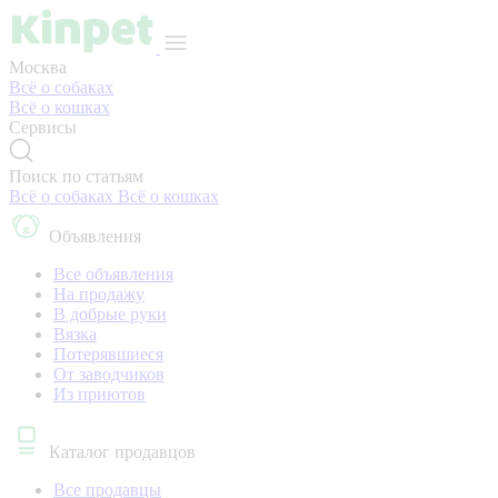
Москва
Всё о собаках
Всё о кошках
Сервисы
Поиск по статьям
Всё о собаках
Всё о кошках
Объявления
Все объявления
На продажу
В добрые руки
Вязка
Потерявшиеся
От заводчиков
Из приютов
Каталог продавцов
Все продавцы