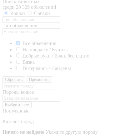
Поиск животных
среди 20 329 объявлений
Кошки
Собаки
Тип объявления
Все объявления
На продажу / Купить
Добрые руки / Взять бесплатно
Вязка
Потерялись / Найдены
Сбросить
Применить
Породы кошек
Выбрать все
Популярные
Каталог пород
Ничего не найдено
Укажите другую породу