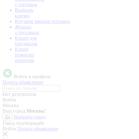
у питомца
Выбрать
кличку
Изучаем эмоции питомца
Журнал
о питомцах
Kinpet для
продавцов
Kinpet
помогает
приютам
Войти в профиль
Подать объявление
Нет результатов
Войти
Москва
Ваш город
Москва
?
Выбрать город
Да
Город подтверждён
Войти
Подать объявление