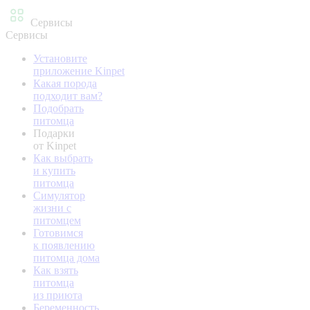
Сервисы
Сервисы
Установите
приложение Kinpet
Какая порода
подходит вам?
Подобрать
питомца
Подарки
от Kinpet
Как выбрать
и купить
питомца
Симулятор
жизни с
питомцем
Готовимся
к появлению
питомца дома
Как взять
питомца
из приюта
Беременность