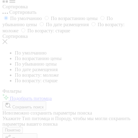
Сортировка
Сортировать
По умолчанию
По возрастанию цены
По
убыванию цены
По дате размещения
По возрасту:
моложе
По возрасту: старше
Сортировка
По умолчанию
По возрастанию цены
По убыванию цены
По дате размещения
По возрасту: моложе
По возрасту: старше
Фильтры
Подобрать питомца
Сохранить поиск
Невозможно сохранить параметры поиска
Укажите Тип питомца и Породу, чтобы мы могли сохранить
параметры вашего поиска
Понятно