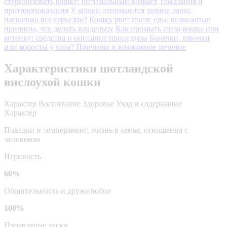
стерилизовать кошку: оптимальный возраст, показания и
противопоказания
У кошки отнимаются задние лапы:
насколько все серьезно?
Кошку рвет после еды: возможные
причины, что делать владельцу
Как промыть глаза кошке или
котенку: средства и описание процедуры
Болячки, язвочки
или коросты у кота? Причины и возможное лечение
Характеристики шотландской
вислоухой кошки
Характер
Воспитание
Здоровье
Уход и содержание
Характер
Повадки и темперамент, жизнь в семье, отношения с
человеком
Игривость
60%
Общительность и дружелюбие
100%
Проявление ласки