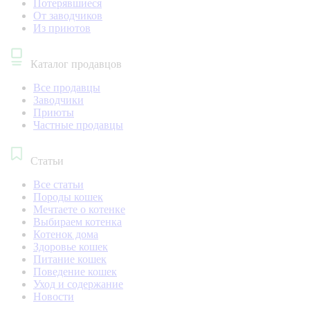
Потерявшиеся
От заводчиков
Из приютов
Каталог продавцов
Все продавцы
Заводчики
Приюты
Частные продавцы
Статьи
Все статьи
Породы кошек
Мечтаете о котенке
Выбираем котенка
Котенок дома
Здоровье кошек
Питание кошек
Поведение кошек
Уход и содержание
Новости