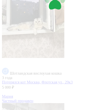
Шотландская вислоухая кошка
3 года
Потерялся кот
Москва, Флотская ул., 29к3
5 000 ₽
Мария
Частный продавец