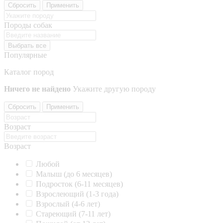
Сбросить
Применить
Породы собак
Выбрать все
Популярные
Каталог пород
Ничего не найдено
Укажите другую породу
Сбросить
Применить
Возраст
Возраст
Любой
Малыш (до 6 месяцев)
Подросток (6-11 месяцев)
Взрослеющий (1-3 года)
Взрослый (4-6 лет)
Стареющий (7-11 лет)