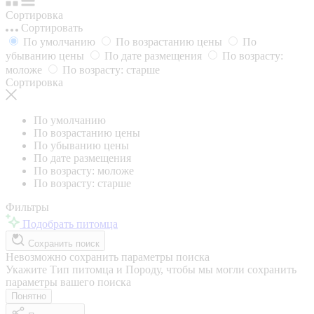
Сортировка
Сортировать
По умолчанию
По возрастанию цены
По
убыванию цены
По дате размещения
По возрасту:
моложе
По возрасту: старше
Сортировка
По умолчанию
По возрастанию цены
По убыванию цены
По дате размещения
По возрасту: моложе
По возрасту: старше
Фильтры
Подобрать питомца
Сохранить поиск
Невозможно сохранить параметры поиска
Укажите Тип питомца и Породу, чтобы мы могли сохранить
параметры вашего поиска
Понятно