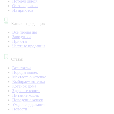
Потерявшиеся
От заводчиков
Из приютов
Каталог продавцов
Все продавцы
Заводчики
Приюты
Частные продавцы
Статьи
Все статьи
Породы кошек
Мечтаете о котенке
Выбираем котенка
Котенок дома
Здоровье кошек
Питание кошек
Поведение кошек
Уход и содержание
Новости