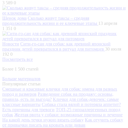
3 589
0
Щенок дома
Сколько живут таксы – средняя
продолжительность жизни и ее ключевые этапы
13 апреля
1 351
0
Новости
Сити-го-сан для собак: как древний японский
праздник детей превратился в ритуал для питомцев
30 июля
192
0
Посмотреть все
Более 1 500 статей
Больше материалов
Популярные статьи
Смешные и красивые клички для собак: имена для разных
пород и размеров
Разведение собак на продажу: основы,
правила, есть ли выгода?
Клички для собак-девочек: самые
классные варианты
Собака стала вялой и потеряла аппетит?
Есть причины для тревоги
ТОП-25 гипоаллергенных пород
собак
Желтая рвота у собаки: возможные причины и лечение
На какой день течки нужно вязать собаку
Как отучить собаку
от привычки писать на кровать или диван