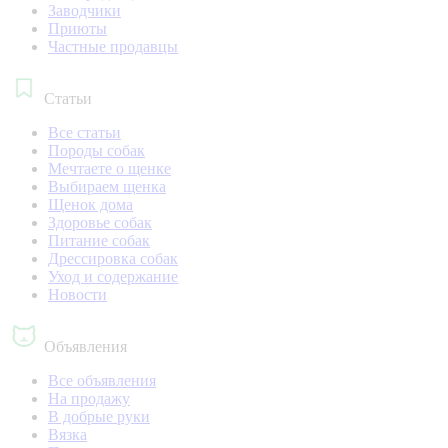
Заводчики
Приюты
Частные продавцы
Статьи
Все статьи
Породы собак
Мечтаете о щенке
Выбираем щенка
Щенок дома
Здоровье собак
Питание собак
Дрессировка собак
Уход и содержание
Новости
Объявления
Все объявления
На продажу
В добрые руки
Вязка