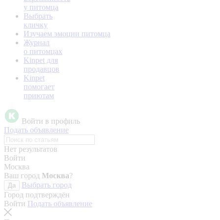
у питомца
Выбрать
кличку
Изучаем эмоции питомца
Журнал
о питомцах
Kinpet для
продавцов
Kinpet
помогает
приютам
Войти в профиль
Подать объявление
Нет результатов
Войти
Москва
Ваш город
Москва
?
Выбрать город
Да
Город подтверждён
Войти
Подать объявление