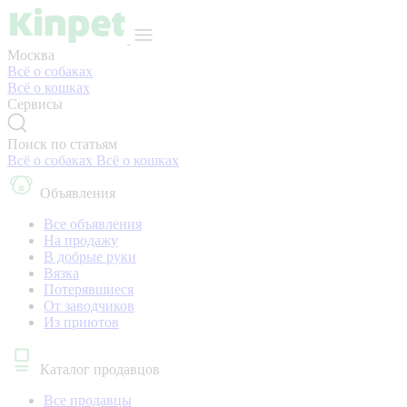
Москва
Всё о собаках
Всё о кошках
Сервисы
Поиск по статьям
Всё о собаках
Всё о кошках
Объявления
Все объявления
На продажу
В добрые руки
Вязка
Потерявшиеся
От заводчиков
Из приютов
Каталог продавцов
Все продавцы