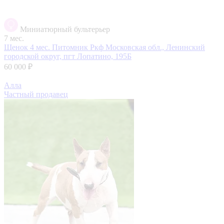
Миниатюрный бультерьер
7 мес.
Щенок 4 мес. Питомник Ркф
Московская обл., Ленинский
городской округ, пгт Лопатино, 195Б
60 000 ₽
Алла
Частный продавец