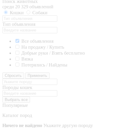
Поиск животных
среди 20 329 объявлений
Кошки
Собаки
Тип объявления
Все объявления
На продажу / Купить
Добрые руки / Взять бесплатно
Вязка
Потерялись / Найдены
Сбросить
Применить
Породы кошек
Выбрать все
Популярные
Каталог пород
Ничего не найдено
Укажите другую породу