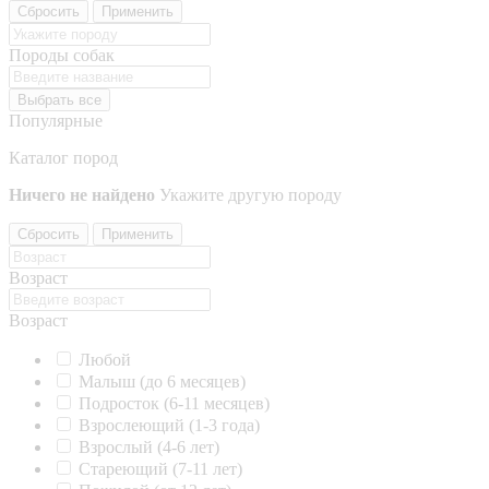
Сбросить
Применить
Породы собак
Выбрать все
Популярные
Каталог пород
Ничего не найдено
Укажите другую породу
Сбросить
Применить
Возраст
Возраст
Любой
Малыш (до 6 месяцев)
Подросток (6-11 месяцев)
Взрослеющий (1-3 года)
Взрослый (4-6 лет)
Стареющий (7-11 лет)