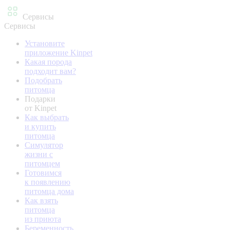
Сервисы
Сервисы
Установите
приложение Kinpet
Какая порода
подходит вам?
Подобрать
питомца
Подарки
от Kinpet
Как выбрать
и купить
питомца
Симулятор
жизни с
питомцем
Готовимся
к появлению
питомца дома
Как взять
питомца
из приюта
Беременность