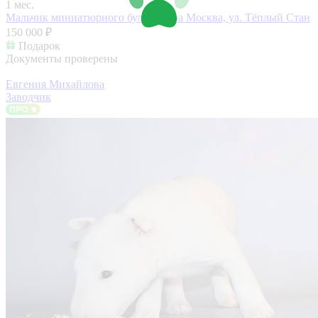
1 мес.
Мальчик миниатюрного бультерьера
Москва, ул. Тёплый Стан
150 000 ₽
Подарок
Документы проверены
Евгения Михайлова
Заводчик