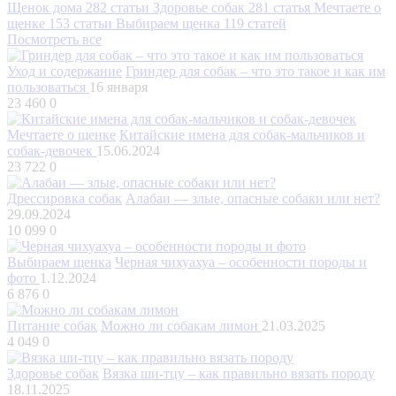
Щенок дома
282 статьи
Здоровье собак
281 статья
Мечтаете о
щенке
153 статьи
Выбираем щенка
119 статей
Посмотреть все
Уход и содержание
Гриндер для собак – что это такое и как им
пользоваться
16 января
23 460
0
Мечтаете о щенке
Китайские имена для собак-мальчиков и
собак-девочек
15.06.2024
23 722
0
Дрессировка собак
Алабаи — злые, опасные собаки или нет?
29.09.2024
10 099
0
Выбираем щенка
Черная чихуахуа – особенности породы и
фото
1.12.2024
6 876
0
Питание собак
Можно ли собакам лимон
21.03.2025
4 049
0
Здоровье собак
Вязка ши-тцу – как правильно вязать породу
18.11.2025