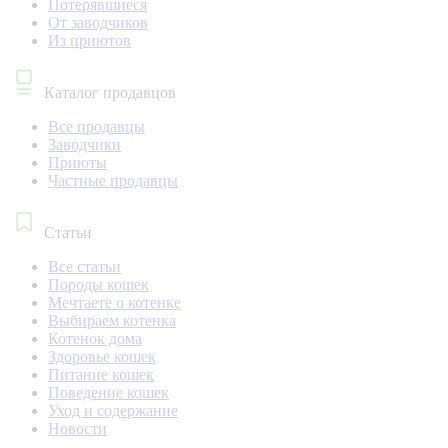
Потерявшиеся
От заводчиков
Из приютов
Каталог продавцов
Все продавцы
Заводчики
Приюты
Частные продавцы
Статьи
Все статьи
Породы кошек
Мечтаете о котенке
Выбираем котенка
Котенок дома
Здоровье кошек
Питание кошек
Поведение кошек
Уход и содержание
Новости