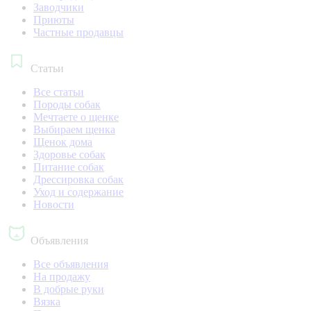
Заводчики
Приюты
Частные продавцы
Статьи
Все статьи
Породы собак
Мечтаете о щенке
Выбираем щенка
Щенок дома
Здоровье собак
Питание собак
Дрессировка собак
Уход и содержание
Новости
Объявления
Все объявления
На продажу
В добрые руки
Вязка