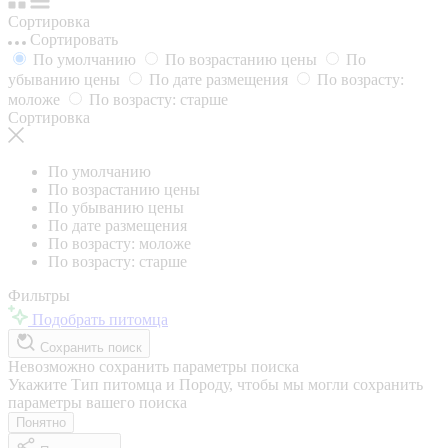
Сортировка
Сортировать
По умолчанию
По возрастанию цены
По
убыванию цены
По дате размещения
По возрасту:
моложе
По возрасту: старше
Сортировка
По умолчанию
По возрастанию цены
По убыванию цены
По дате размещения
По возрасту: моложе
По возрасту: старше
Фильтры
Подобрать питомца
Сохранить поиск
Невозможно сохранить параметры поиска
Укажите Тип питомца и Породу, чтобы мы могли сохранить
параметры вашего поиска
Понятно