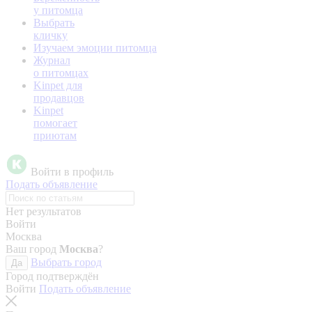
у питомца
Выбрать
кличку
Изучаем эмоции питомца
Журнал
о питомцах
Kinpet для
продавцов
Kinpet
помогает
приютам
Войти в профиль
Подать объявление
Нет результатов
Войти
Москва
Ваш город
Москва
?
Выбрать город
Да
Город подтверждён
Войти
Подать объявление