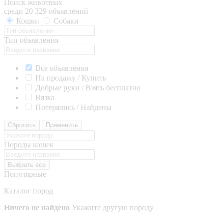
Поиск животных
среди 20 329 объявлений
Кошки
Собаки
Тип объявления
Все объявления
На продажу / Купить
Добрые руки / Взять бесплатно
Вязка
Потерялись / Найдены
Сбросить
Применить
Породы кошек
Выбрать все
Популярные
Каталог пород
Ничего не найдено
Укажите другую породу