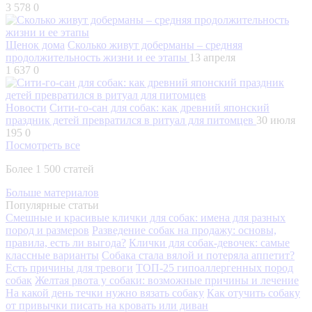
3 578
0
Щенок дома
Сколько живут доберманы – средняя
продолжительность жизни и ее этапы
13 апреля
1 637
0
Новости
Сити-го-сан для собак: как древний японский
праздник детей превратился в ритуал для питомцев
30 июля
195
0
Посмотреть все
Более 1 500 статей
Больше материалов
Популярные статьи
Смешные и красивые клички для собак: имена для разных
пород и размеров
Разведение собак на продажу: основы,
правила, есть ли выгода?
Клички для собак-девочек: самые
классные варианты
Собака стала вялой и потеряла аппетит?
Есть причины для тревоги
ТОП-25 гипоаллергенных пород
собак
Желтая рвота у собаки: возможные причины и лечение
На какой день течки нужно вязать собаку
Как отучить собаку
от привычки писать на кровать или диван