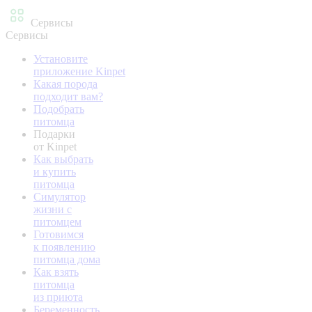
Сервисы
Сервисы
Установите
приложение Kinpet
Какая порода
подходит вам?
Подобрать
питомца
Подарки
от Kinpet
Как выбрать
и купить
питомца
Симулятор
жизни с
питомцем
Готовимся
к появлению
питомца дома
Как взять
питомца
из приюта
Беременность