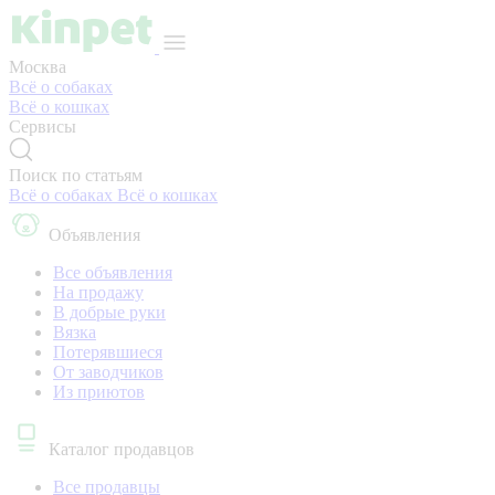
Москва
Всё о собаках
Всё о кошках
Сервисы
Поиск по статьям
Всё о собаках
Всё о кошках
Объявления
Все объявления
На продажу
В добрые руки
Вязка
Потерявшиеся
От заводчиков
Из приютов
Каталог продавцов
Все продавцы