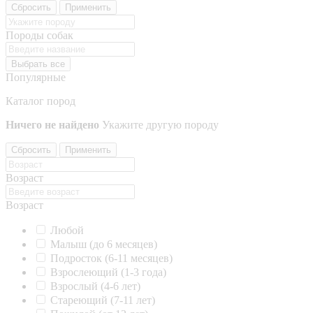
Сбросить
Применить
Породы собак
Выбрать все
Популярные
Каталог пород
Ничего не найдено
Укажите другую породу
Сбросить
Применить
Возраст
Возраст
Любой
Малыш (до 6 месяцев)
Подросток (6-11 месяцев)
Взрослеющий (1-3 года)
Взрослый (4-6 лет)
Стареющий (7-11 лет)