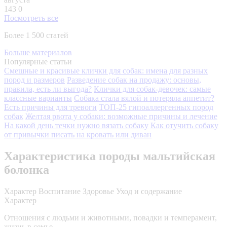
143
0
Посмотреть все
Более 1 500 статей
Больше материалов
Популярные статьи
Смешные и красивые клички для собак: имена для разных
пород и размеров
Разведение собак на продажу: основы,
правила, есть ли выгода?
Клички для собак-девочек: самые
классные варианты
Собака стала вялой и потеряла аппетит?
Есть причины для тревоги
ТОП-25 гипоаллергенных пород
собак
Желтая рвота у собаки: возможные причины и лечение
На какой день течки нужно вязать собаку
Как отучить собаку
от привычки писать на кровать или диван
Характеристика породы мальтийская
болонка
Характер
Воспитание
Здоровье
Уход и содержание
Характер
Отношения с людьми и животными, повадки и темперамент,
жизнь в семье