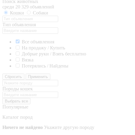
Поиск животных
среди 20 329 объявлений
Кошки
Собаки
Тип объявления
Все объявления
На продажу / Купить
Добрые руки / Взять бесплатно
Вязка
Потерялись / Найдены
Сбросить
Применить
Породы кошек
Выбрать все
Популярные
Каталог пород
Ничего не найдено
Укажите другую породу