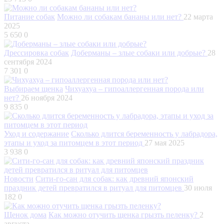
Питание собак
Можно ли собакам бананы или нет?
22 марта
2025
5 650
0
Дрессировка собак
Доберманы – злые собаки или добрые?
28
сентября 2024
7 301
0
Выбираем щенка
Чихуахуа – гипоаллергенная порода или
нет?
26 ноября 2024
9 835
0
Уход и содержание
Сколько длится беременность у лабрадора,
этапы и уход за питомцем в этот период
27 мая 2025
3 938
0
Новости
Сити-го-сан для собак: как древний японский
праздник детей превратился в ритуал для питомцев
30 июля
182
0
Щенок дома
Как можно отучить щенка грызть пеленку?
2
августа