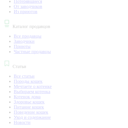
Потерявшиеся
От заводчиков
Из приютов
Каталог продавцов
Все продавцы
Заводчики
Приюты
Частные продавцы
Статьи
Все статьи
Породы кошек
Мечтаете о котенке
Выбираем котенка
Котенок дома
Здоровье кошек
Питание кошек
Поведение кошек
Уход и содержание
Новости