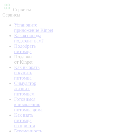
Сервисы
Сервисы
Установите
приложение Kinpet
Какая порода
подходит вам?
Подобрать
питомца
Подарки
от Kinpet
Как выбрать
и купить
питомца
Симулятор
жизни с
питомцем
Готовимся
к появлению
питомца дома
Как взять
питомца
из приюта
Беременность