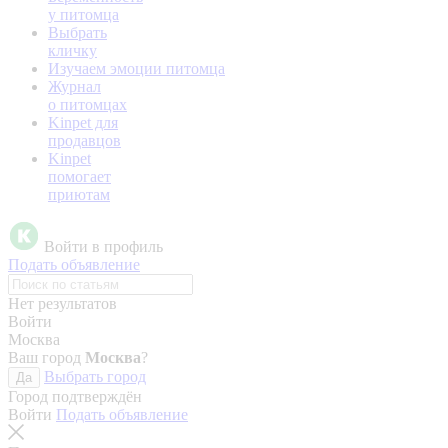
у питомца
Выбрать
кличку
Изучаем эмоции питомца
Журнал
о питомцах
Kinpet для
продавцов
Kinpet
помогает
приютам
Войти в профиль
Подать объявление
Нет результатов
Войти
Москва
Ваш город
Москва
?
Выбрать город
Да
Город подтверждён
Войти
Подать объявление