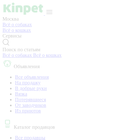
Москва
Всё о собаках
Всё о кошках
Сервисы
Поиск по статьям
Всё о собаках
Всё о кошках
Объявления
Все объявления
На продажу
В добрые руки
Вязка
Потерявшиеся
От заводчиков
Из приютов
Каталог продавцов
Все продавцы