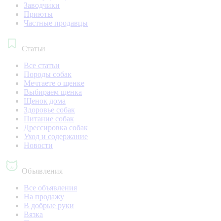
Заводчики
Приюты
Частные продавцы
Статьи
Все статьи
Породы собак
Мечтаете о щенке
Выбираем щенка
Щенок дома
Здоровье собак
Питание собак
Дрессировка собак
Уход и содержание
Новости
Объявления
Все объявления
На продажу
В добрые руки
Вязка