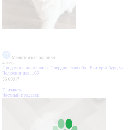
Мальтийская болонка
4 мес.
Продам щенка мальтезе
Свердловская обл., Екатеринбург, ул.
Челюскинцев, 106
56 000 ₽
Елизавета
Частный продавец