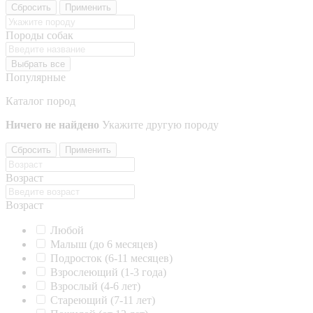
Сбросить
Применить
Породы собак
Выбрать все
Популярные
Каталог пород
Ничего не найдено
Укажите другую породу
Сбросить
Применить
Возраст
Возраст
Любой
Малыш (до 6 месяцев)
Подросток (6-11 месяцев)
Взрослеющий (1-3 года)
Взрослый (4-6 лет)
Стареющий (7-11 лет)