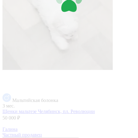
Мальтийская болонка
3 мес.
Щенки мальтезе
Челябинск, пл. Революции
50 000 ₽
Галина
Частный продавец