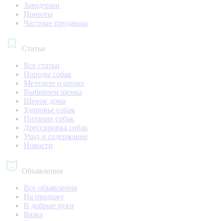
Заводчики
Приюты
Частные продавцы
Статьи
Все статьи
Породы собак
Мечтаете о щенке
Выбираем щенка
Щенок дома
Здоровье собак
Питание собак
Дрессировка собак
Уход и содержание
Новости
Объявления
Все объявления
На продажу
В добрые руки
Вязка