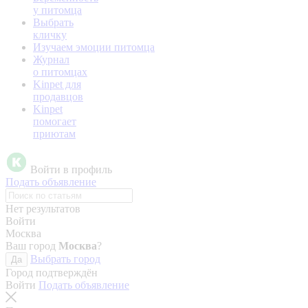
у питомца
Выбрать
кличку
Изучаем эмоции питомца
Журнал
о питомцах
Kinpet для
продавцов
Kinpet
помогает
приютам
Войти в профиль
Подать объявление
Нет результатов
Войти
Москва
Ваш город
Москва
?
Выбрать город
Да
Город подтверждён
Войти
Подать объявление