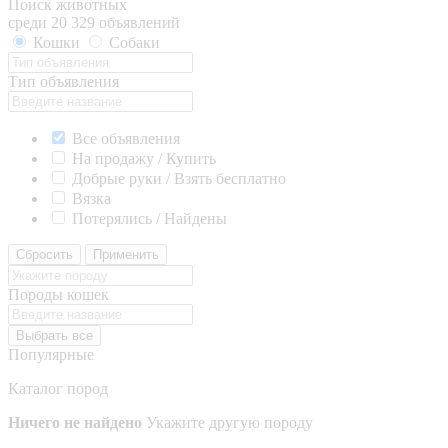
Поиск животных
среди 20 329 объявлений
Кошки
Собаки
Тип объявления
Все объявления
На продажу / Купить
Добрые руки / Взять бесплатно
Вязка
Потерялись / Найдены
Сбросить
Применить
Породы кошек
Выбрать все
Популярные
Каталог пород
Ничего не найдено
Укажите другую породу