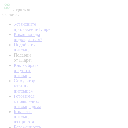
Сервисы
Сервисы
Установите
приложение Kinpet
Какая порода
подходит вам?
Подобрать
питомца
Подарки
от Kinpet
Как выбрать
и купить
питомца
Симулятор
жизни с
питомцем
Готовимся
к появлению
питомца дома
Как взять
питомца
из приюта
Беременность