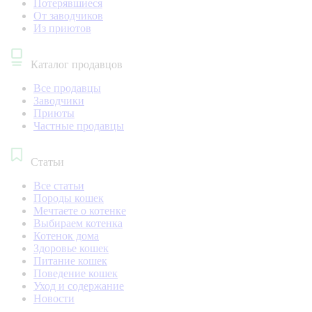
Потерявшиеся
От заводчиков
Из приютов
Каталог продавцов
Все продавцы
Заводчики
Приюты
Частные продавцы
Статьи
Все статьи
Породы кошек
Мечтаете о котенке
Выбираем котенка
Котенок дома
Здоровье кошек
Питание кошек
Поведение кошек
Уход и содержание
Новости