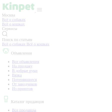
Москва
Всё о собаках
Всё о кошках
Сервисы
Поиск по статьям
Всё о собаках
Всё о кошках
Объявления
Все объявления
На продажу
В добрые руки
Вязка
Потерявшиеся
От заводчиков
Из приютов
Каталог продавцов
Все продавцы