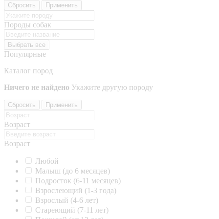
Сбросить
Применить
Породы собак
Выбрать все
Популярные
Каталог пород
Ничего не найдено
Укажите другую породу
Сбросить
Применить
Возраст
Возраст
Любой
Малыш (до 6 месяцев)
Подросток (6-11 месяцев)
Взрослеющий (1-3 года)
Взрослый (4-6 лет)
Стареющий (7-11 лет)