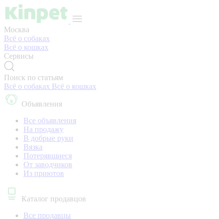
Москва
Всё о собаках
Всё о кошках
Сервисы
Поиск по статьям
Всё о собаках
Всё о кошках
Объявления
Все объявления
На продажу
В добрые руки
Вязка
Потерявшиеся
От заводчиков
Из приютов
Каталог продавцов
Все продавцы