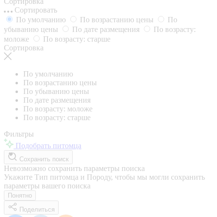
Сортировка
Сортировать
По умолчанию
По возрастанию цены
По
убыванию цены
По дате размещения
По возрасту:
моложе
По возрасту: старше
Сортировка
По умолчанию
По возрастанию цены
По убыванию цены
По дате размещения
По возрасту: моложе
По возрасту: старше
Фильтры
Подобрать питомца
Сохранить поиск
Невозможно сохранить параметры поиска
Укажите Тип питомца и Породу, чтобы мы могли сохранить
параметры вашего поиска
Понятно
Поделиться