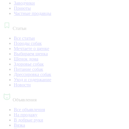
Заводчики
Приюты
Частные продавцы
Статьи
Все статьи
Породы собак
Мечтаете о щенке
Выбираем щенка
Щенок дома
Здоровье собак
Питание собак
Дрессировка собак
Уход и содержание
Новости
Объявления
Все объявления
На продажу
В добрые руки
Вязка