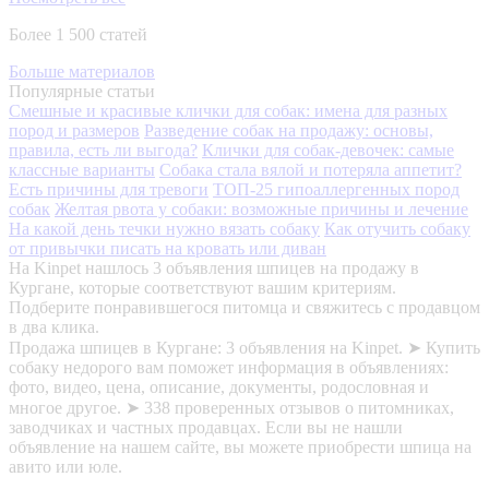
Более 1 500 статей
Больше материалов
Популярные статьи
Смешные и красивые клички для собак: имена для разных
пород и размеров
Разведение собак на продажу: основы,
правила, есть ли выгода?
Клички для собак-девочек: самые
классные варианты
Собака стала вялой и потеряла аппетит?
Есть причины для тревоги
ТОП-25 гипоаллергенных пород
собак
Желтая рвота у собаки: возможные причины и лечение
На какой день течки нужно вязать собаку
Как отучить собаку
от привычки писать на кровать или диван
На Kinpet нашлось 3 объявления шпицев на продажу в
Кургане, которые соответствуют вашим критериям.
Подберите понравившегося питомца и свяжитесь с продавцом
в два клика.
Продажа шпицев в Кургане: 3 объявления на Kinpet. ➤ Купить
собаку недорого вам поможет информация в объявлениях:
фото, видео, цена, описание, документы, родословная и
многое другое. ➤ 338 проверенных отзывов о питомниках,
заводчиках и частных продавцах. Если вы не нашли
объявление на нашем сайте, вы можете приобрести шпица на
авито или юле.