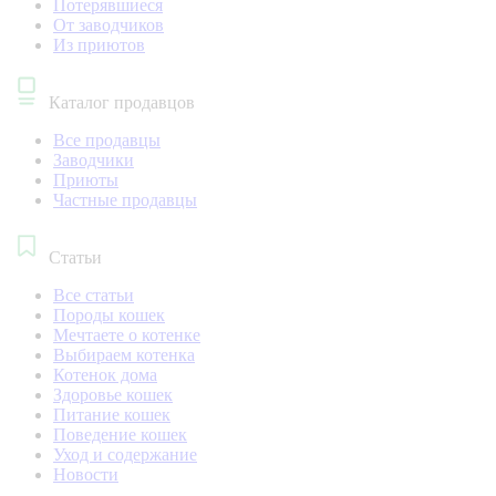
Потерявшиеся
От заводчиков
Из приютов
Каталог продавцов
Все продавцы
Заводчики
Приюты
Частные продавцы
Статьи
Все статьи
Породы кошек
Мечтаете о котенке
Выбираем котенка
Котенок дома
Здоровье кошек
Питание кошек
Поведение кошек
Уход и содержание
Новости