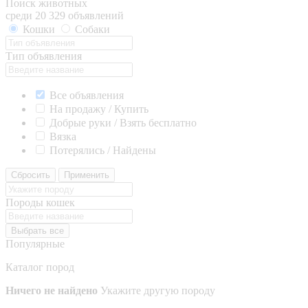
Поиск животных
среди 20 329 объявлений
Кошки
Собаки
Тип объявления
Все объявления
На продажу / Купить
Добрые руки / Взять бесплатно
Вязка
Потерялись / Найдены
Сбросить
Применить
Породы кошек
Выбрать все
Популярные
Каталог пород
Ничего не найдено
Укажите другую породу