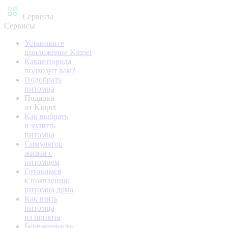
Сервисы
Сервисы
Установите
приложение Kinpet
Какая порода
подходит вам?
Подобрать
питомца
Подарки
от Kinpet
Как выбрать
и купить
питомца
Симулятор
жизни с
питомцем
Готовимся
к появлению
питомца дома
Как взять
питомца
из приюта
Беременность