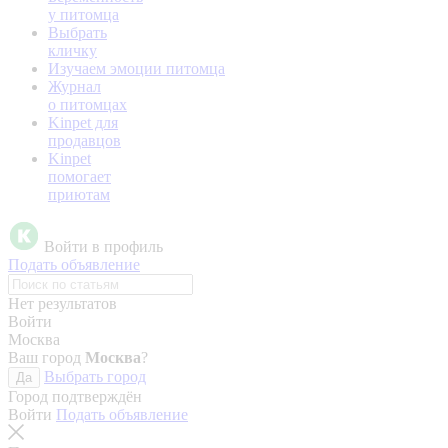
у питомца
Выбрать
кличку
Изучаем эмоции питомца
Журнал
о питомцах
Kinpet для
продавцов
Kinpet
помогает
приютам
Войти в профиль
Подать объявление
Нет результатов
Войти
Москва
Ваш город
Москва
?
Выбрать город
Да
Город подтверждён
Войти
Подать объявление