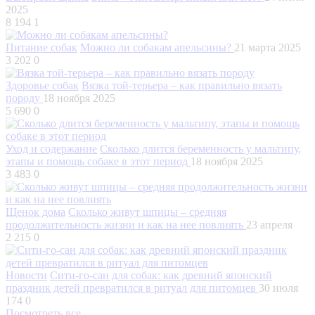
2025
8 194
1
Питание собак
Можно ли собакам апельсины?
21 марта 2025
3 202
0
Здоровье собак
Вязка той-терьера – как правильно вязать
породу
18 ноября 2025
5 690
0
Уход и содержание
Сколько длится беременность у мальтипу,
этапы и помощь собаке в этот период
18 ноября 2025
3 483
0
Щенок дома
Сколько живут шпицы – средняя
продолжительность жизни и как на нее повлиять
23 апреля
2 215
0
Новости
Сити-го-сан для собак: как древний японский
праздник детей превратился в ритуал для питомцев
30 июля
174
0
Посмотреть все