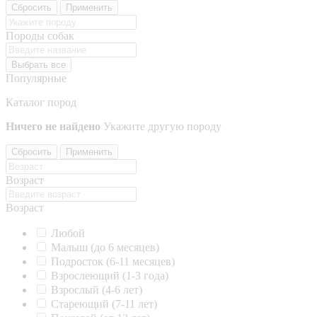
Сбросить
Применить
Породы собак
Выбрать все
Популярные
Каталог пород
Ничего не найдено
Укажите другую породу
Сбросить
Применить
Возраст
Возраст
Любой
Малыш (до 6 месяцев)
Подросток (6-11 месяцев)
Взрослеющий (1-3 года)
Взрослый (4-6 лет)
Стареющий (7-11 лет)