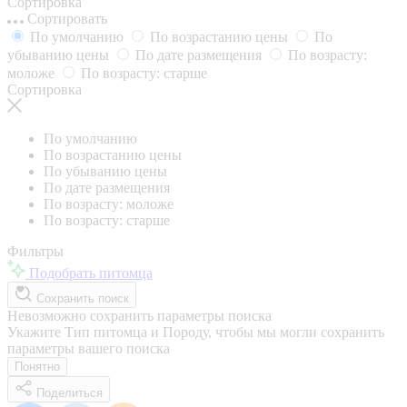
Сортировка
Сортировать
По умолчанию
По возрастанию цены
По
убыванию цены
По дате размещения
По возрасту:
моложе
По возрасту: старше
Сортировка
По умолчанию
По возрастанию цены
По убыванию цены
По дате размещения
По возрасту: моложе
По возрасту: старше
Фильтры
Подобрать питомца
Сохранить поиск
Невозможно сохранить параметры поиска
Укажите Тип питомца и Породу, чтобы мы могли сохранить
параметры вашего поиска
Понятно
Поделиться