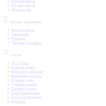
Потерявшиеся
От заводчиков
Из приютов
Каталог продавцов
Все продавцы
Заводчики
Приюты
Частные продавцы
Статьи
Все статьи
Породы кошек
Мечтаете о котенке
Выбираем котенка
Котенок дома
Здоровье кошек
Питание кошек
Поведение кошек
Уход и содержание
Новости