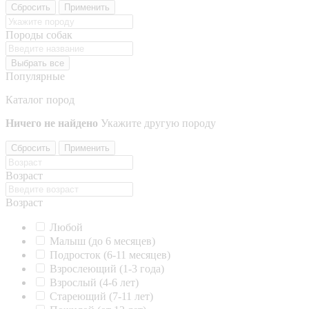
Сбросить
Применить
Породы собак
Выбрать все
Популярные
Каталог пород
Ничего не найдено
Укажите другую породу
Сбросить
Применить
Возраст
Возраст
Любой
Малыш (до 6 месяцев)
Подросток (6-11 месяцев)
Взрослеющий (1-3 года)
Взрослый (4-6 лет)
Стареющий (7-11 лет)