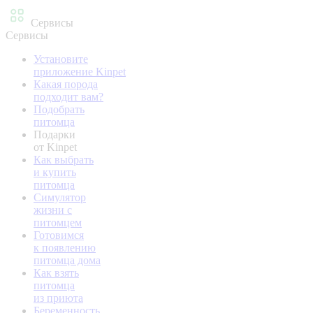
Сервисы
Сервисы
Установите
приложение Kinpet
Какая порода
подходит вам?
Подобрать
питомца
Подарки
от Kinpet
Как выбрать
и купить
питомца
Симулятор
жизни с
питомцем
Готовимся
к появлению
питомца дома
Как взять
питомца
из приюта
Беременность