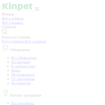
Москва
Всё о собаках
Всё о кошках
Сервисы
Поиск по статьям
Всё о собаках
Всё о кошках
Объявления
Все объявления
На продажу
В добрые руки
Вязка
Потерявшиеся
От заводчиков
Из приютов
Каталог продавцов
Все продавцы