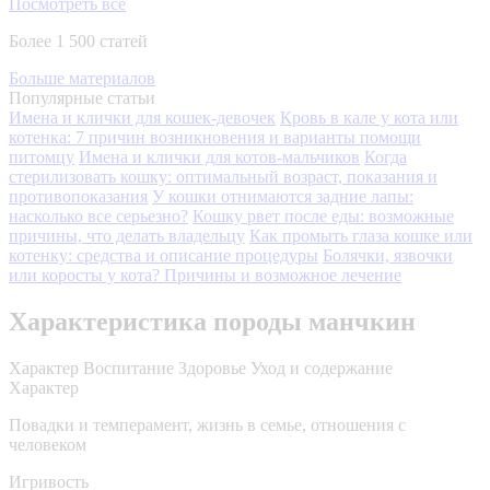
Посмотреть все
Более 1 500 статей
Больше материалов
Популярные статьи
Имена и клички для кошек-девочек
Кровь в кале у кота или
котенка: 7 причин возникновения и варианты помощи
питомцу
Имена и клички для котов-мальчиков
Когда
стерилизовать кошку: оптимальный возраст, показания и
противопоказания
У кошки отнимаются задние лапы:
насколько все серьезно?
Кошку рвет после еды: возможные
причины, что делать владельцу
Как промыть глаза кошке или
котенку: средства и описание процедуры
Болячки, язвочки
или коросты у кота? Причины и возможное лечение
Характеристика породы манчкин
Характер
Воспитание
Здоровье
Уход и содержание
Характер
Повадки и темперамент, жизнь в семье, отношения с
человеком
Игривость