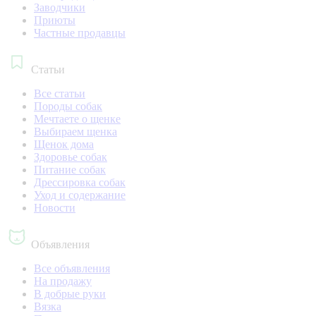
Заводчики
Приюты
Частные продавцы
Статьи
Все статьи
Породы собак
Мечтаете о щенке
Выбираем щенка
Щенок дома
Здоровье собак
Питание собак
Дрессировка собак
Уход и содержание
Новости
Объявления
Все объявления
На продажу
В добрые руки
Вязка