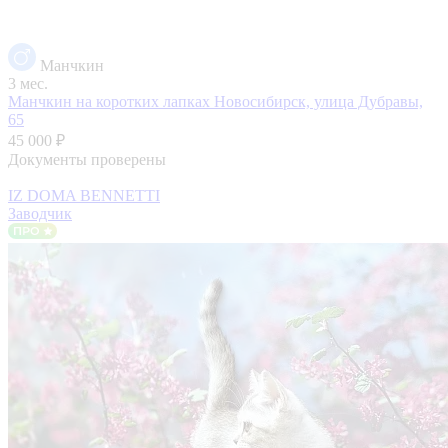
Манчкин
3 мес.
Манчкин на коротких лапках
Новосибирск, улица Дубравы,
65
45 000 ₽
Документы проверены
IZ DOMA BENNETTI
Заводчик