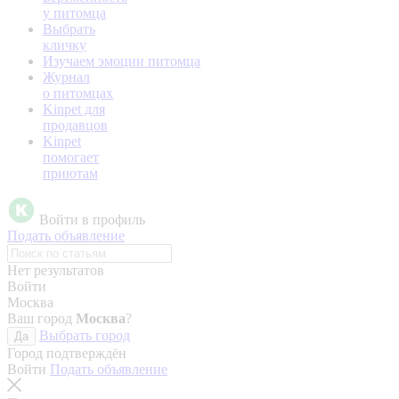
у питомца
Выбрать
кличку
Изучаем эмоции питомца
Журнал
о питомцах
Kinpet для
продавцов
Kinpet
помогает
приютам
Войти в профиль
Подать объявление
Нет результатов
Войти
Москва
Ваш город
Москва
?
Выбрать город
Да
Город подтверждён
Войти
Подать объявление