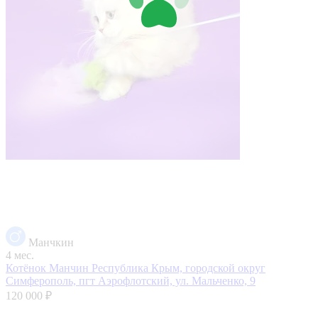
Манчкин
4 мес.
Котёнок Манчин
Республика Крым, городской округ
Симферополь, пгт Аэрофлотский, ул. Мальченко, 9
120 000 ₽