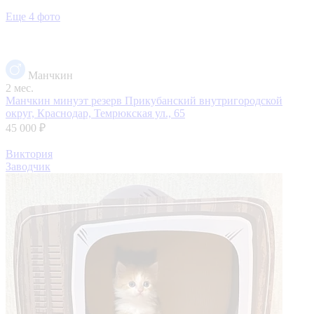
Еще 4 фото
Манчкин
2 мес.
Манчкин минуэт резерв
Прикубанский внутригородской
округ, Краснодар, Темрюкская ул., 65
45 000 ₽
Виктория
Заводчик