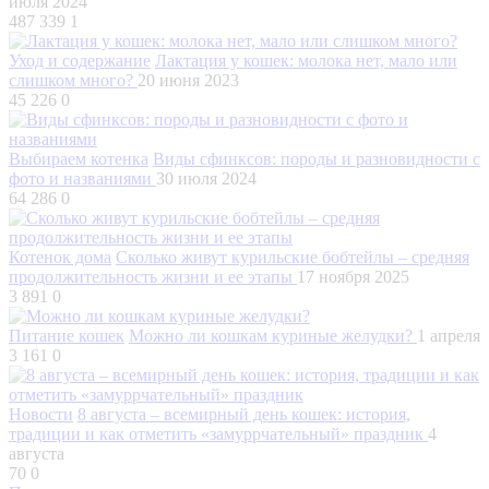
июля 2024
487 339
1
Уход и содержание
Лактация у кошек: молока нет, мало или
слишком много?
20 июня 2023
45 226
0
Выбираем котенка
Виды сфинксов: породы и разновидности с
фото и названиями
30 июля 2024
64 286
0
Котенок дома
Сколько живут курильские бобтейлы – средняя
продолжительность жизни и ее этапы
17 ноября 2025
3 891
0
Питание кошек
Можно ли кошкам куриные желудки?
1 апреля
3 161
0
Новости
8 августа – всемирный день кошек: история,
традиции и как отметить «замуррчательный» праздник
4
августа
70
0