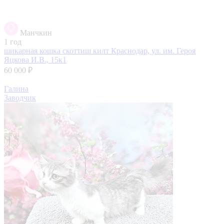
Манчкин
1 год
шикарная кошка скоттиш килт
Краснодар, ул. им. Героя
Яцкова И.В., 15к1
60 000 ₽
Галина
Заводчик