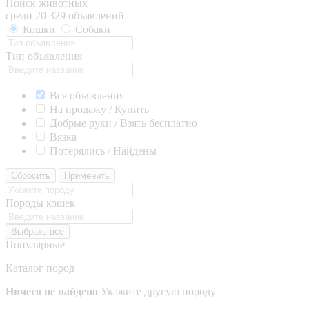
Поиск животных
среди 20 329 объявлений
Кошки
Собаки
Тип объявления
Все объявления
На продажу / Купить
Добрые руки / Взять бесплатно
Вязка
Потерялись / Найдены
Сбросить
Применить
Породы кошек
Выбрать все
Популярные
Каталог пород
Ничего не найдено
Укажите другую породу