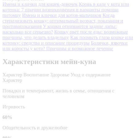
Имена и клички для кошек-девочек
Кровь в кале у кота или
котенка: 7 причин возникновения и варианты помощи
питомцу
Имена и клички для котов-мальчиков
Когда
стерилизовать кошку: оптимальный возраст, показания и
противопоказания
У кошки отнимаются задние лапы:
насколько все серьезно?
Кошку рвет после еды: возможные
причины, что делать владельцу
Как промыть глаза кошке или
котенку: средства и описание процедуры
Болячки, язвочки
или коросты у кота? Причины и возможное лечение
Характеристики мейн-куна
Характер
Воспитание
Здоровье
Уход и содержание
Характер
Повадки и темперамент, жизнь в семье, отношения с
человеком
Игривость
60%
Общительность и дружелюбие