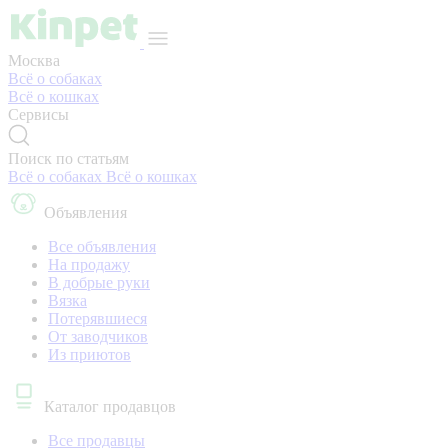
Москва
Всё о собаках
Всё о кошках
Сервисы
Поиск по статьям
Всё о собаках
Всё о кошках
Объявления
Все объявления
На продажу
В добрые руки
Вязка
Потерявшиеся
От заводчиков
Из приютов
Каталог продавцов
Все продавцы