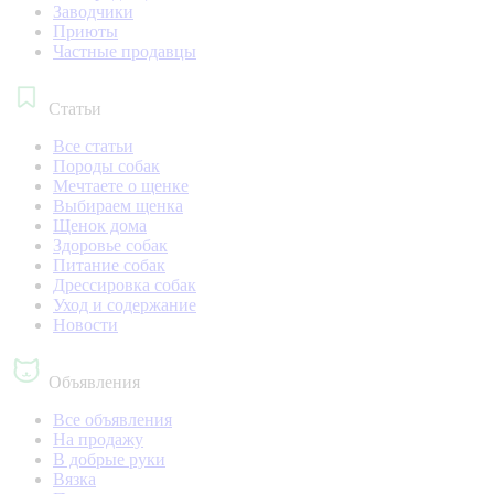
Заводчики
Приюты
Частные продавцы
Статьи
Все статьи
Породы собак
Мечтаете о щенке
Выбираем щенка
Щенок дома
Здоровье собак
Питание собак
Дрессировка собак
Уход и содержание
Новости
Объявления
Все объявления
На продажу
В добрые руки
Вязка