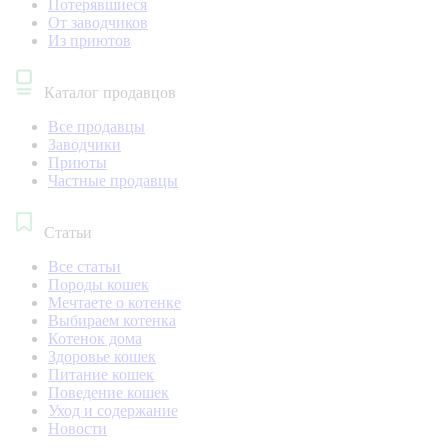
Потерявшиеся
От заводчиков
Из приютов
Каталог продавцов
Все продавцы
Заводчики
Приюты
Частные продавцы
Статьи
Все статьи
Породы кошек
Мечтаете о котенке
Выбираем котенка
Котенок дома
Здоровье кошек
Питание кошек
Поведение кошек
Уход и содержание
Новости