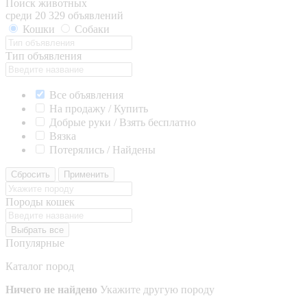
Поиск животных
среди 20 329 объявлений
Кошки
Собаки
Тип объявления
Все объявления
На продажу / Купить
Добрые руки / Взять бесплатно
Вязка
Потерялись / Найдены
Сбросить
Применить
Породы кошек
Выбрать все
Популярные
Каталог пород
Ничего не найдено
Укажите другую породу