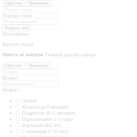
Сбросить
Применить
Породы собак
Выбрать все
Популярные
Каталог пород
Ничего не найдено
Укажите другую породу
Сбросить
Применить
Возраст
Возраст
Любой
Малыш (до 6 месяцев)
Подросток (6-11 месяцев)
Взрослеющий (1-3 года)
Взрослый (4-6 лет)
Стареющий (7-11 лет)