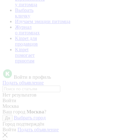
у питомца
Выбрать
кличку
Изучаем эмоции питомца
Журнал
о питомцах
Kinpet для
продавцов
Kinpet
помогает
приютам
Войти в профиль
Подать объявление
Нет результатов
Войти
Москва
Ваш город
Москва
?
Выбрать город
Да
Город подтверждён
Войти
Подать объявление