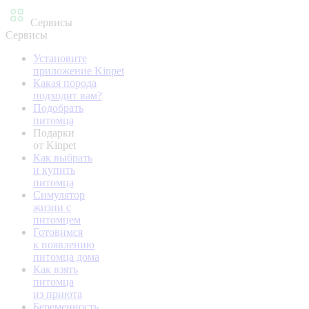
Сервисы
Сервисы
Установите
приложение Kinpet
Какая порода
подходит вам?
Подобрать
питомца
Подарки
от Kinpet
Как выбрать
и купить
питомца
Симулятор
жизни с
питомцем
Готовимся
к появлению
питомца дома
Как взять
питомца
из приюта
Беременность