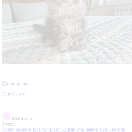
Еще 4 фото
Мейн-кун
6 мес.
Кошечка мейн кун полидакт
Курган, пл. имени В.И. Ленина